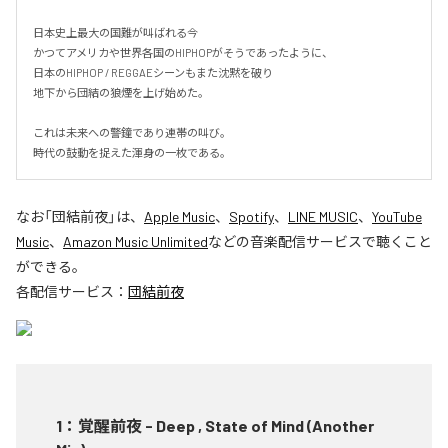
日本史上最大の国難が叫ばれる今

かつてアメリカや世界各国のHIPHOPがそうであったように、

日本のHIPHOP / REGGAEシーンもまた沈黙を破り

地下から団結の狼煙を上げ始めた。

これは未来への警鐘であり連帯の叫び。

時代の鼓動を捉えた渾身の一枚である。
なお「
団結前夜
」は、
Apple Music
、
Spotify
、
LINE MUSIC
、
YouTube
Music
、
Amazon Music Unlimited
などの音楽配信サービスで聴くこと
ができる。
各配信サービス：
団結前夜
1
：
覚醒前夜 - Deep , State of Mind (Another