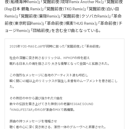
夜 (船橋海神Remix)」「覚醒前夜 (琉球Remix Another Mix)」「覚醒前夜
(Rep日本 鶴亀 Remix)」「覚醒前夜 (TKG Remix)」「覚醒前夜 (白い目
Remix)」「覚醒前夜 (葉隠Remix)」「覚醒前夜 (クソバカRemix)」「革命
前夜 (東京町田Remix)」「革命前夜 (横濱THUG Remix)」「革命前夜 (チ
ョージRemix)」「団結前夜」を含む全17曲となっている。
2025年YOS-MAGとJAPが同時に放った「覚醒前夜」と「革命前夜」

社会の深層に突き刺さるリリックは、HIPHOPの枠を超え

眠れる日本人の魂を揺さぶり 大きな衝撃となって全国へと拡散された。

この強烈なメッセージに各地のアーティスト達も呼応し

瞬く間に40組以上のリミックスが誕生し未曾有のムーブメントを巻き起こし
た。

その熱狂の中から選び抜かれた17曲を

数々の伝説を築き上げてきた神奈川の老舗REGGAE SOUND

「KINGLIFESTAR」のRIOが渾身のMIXで再構築。

原曲の持つメッセージを増幅させ

聴く者の心に深く突き刺さる、渾然一体のグルーヴへと昇華させた。
