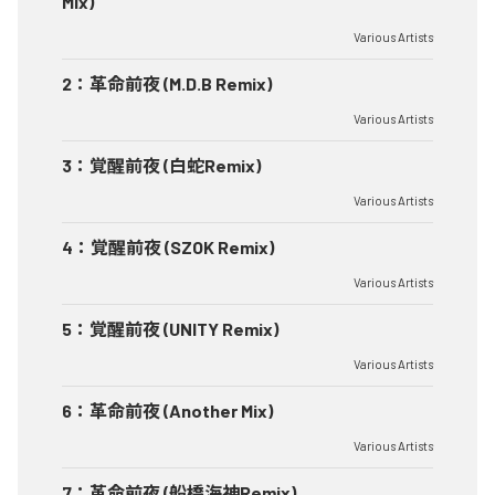
Mix)
Various Artists
2
：
革命前夜 (M.D.B Remix)
Various Artists
3
：
覚醒前夜 (白蛇Remix)
Various Artists
4
：
覚醒前夜 (SZOK Remix)
Various Artists
5
：
覚醒前夜 (UNITY Remix)
Various Artists
6
：
革命前夜 (Another Mix)
Various Artists
7
：
革命前夜 (船橋海神Remix)