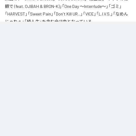
額で (feat. OJIBAH & BRON-K)」「One Day ～Interrlude～」「ゴミ」
「HARVEST」「Sweet Pain」「Don't Kill UR...」「VICE」「L.I.V.S.」「なめん
じゃねぇ」「続人生」を含む全13曲となっている。
自身が難病に罹患し、自分のこれまでの人生と未来を改めて考え直したタイ
ミングに「Life Is Very Short」をテーマに制作されたアルバム。タイトルの
「L.I.V.S.」はLife Is Very Shortの頭文字を取ったものである。今作は本来、
NORIKIYOが収監中にリリースされる予定だった作品であり、予定より早く出
所が叶った為、お蔵入りになりそうだったが聴きたいと言うファンの声に応
える形でリリースが決定したキャリア12枚目のアルバムとなってる。
なお「
L.I.V.S.
」は、
Apple Music
、
Spotify
、
LINE MUSIC
、
YouTube
Music
、
Amazon Music Unlimited
などの音楽配信サービスで聴くこと
ができる。
各配信サービス：
L.I.V.S.