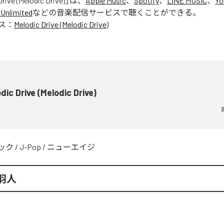
rive (Melodic Drive)
」は、
Apple Music
、
Spotify
、
LINE MUSIC
、
Yo
Unlimited
などの音楽配信サービスで聴くことができる。
ス：
Melodic Drive (Melodic Drive)
dic Drive (Melodic Drive)
ック
/
J-Pop
/
ニューエイジ
羽人