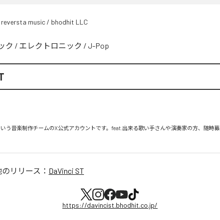
 reversta music / bhodhit LLC
ック
/
エレクトロニック
/
J-Pop
T
 ST』という音楽制作チームのX公式アカウントです。feat.出来る歌い手さんや演奏家の方、随時
他のリリース：
DaVinci ST
https://davincist.bhodhit.co.jp/