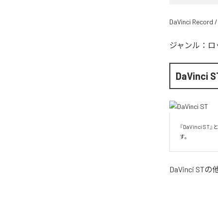
DaVinci Record /
ジャンル：
ロ
DaVinci S
『DaVinci
す。
DaVinci ST
の