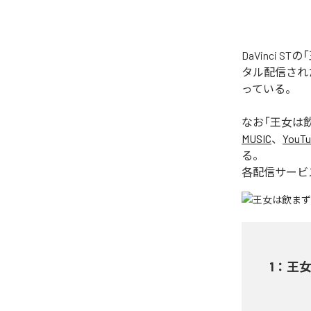
DaVinci 
タル配信された楽
っている。
なお「
王女は飲ま
MUSIC
、
YouTu
る。
各配信サービ
1
：
王女