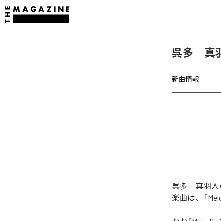
呉多 真羽人、
新曲情報
呉多 真羽人の「M
楽曲は、「Melod