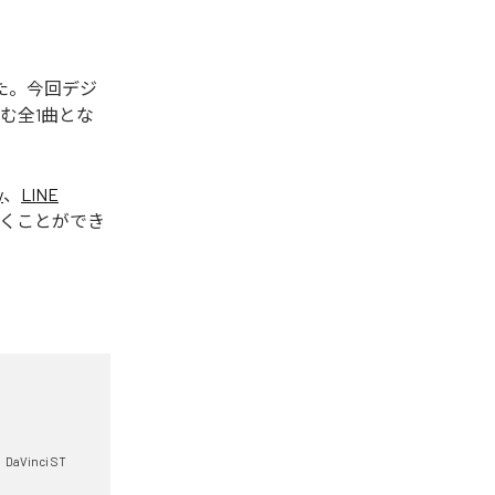
された。今回デジ
含む全1曲とな
y
、
LINE
くことができ
DaVinci ST