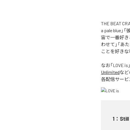
THE BEAT
a pale 
宙で一番好きと言
わせて」「あ
ことを好きな私
なお「
LOVE is
Unlimited
など
各配信サービ
1
：
Still