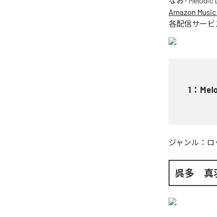
なお「
Melodic D
Amazon Music 
各配信サービ
1
：
Melo
ジャンル：
ロ
呉多 真