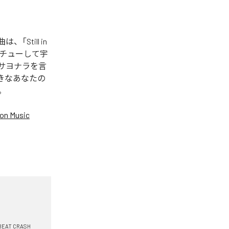
「Still in
してチューして宇
からサヨナラを言
好きなあなたの
。
on Music
BEAT CRASH