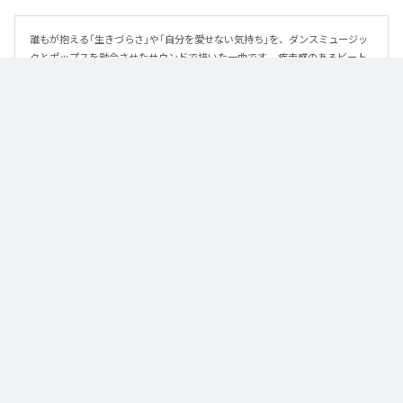
誰もが抱える「生きづらさ」や「自分を愛せない気持ち」を、ダンスミュージッ
クとポップスを融合させたサウンドで描いた一曲です。 疾走感のあるビート
と繊細な歌詞が交差し、苦しさの中にも小さな希望を見つけ出していく。 「味
方だよ」というメッセージが、心にそっと寄り添う作品です。
なお「
89
」は、
Apple Music
、
Spotify
、
LINE MUSIC
、
YouTube Music
、
Amazon Music Unlimited
などの音楽配信サービスで聴くことができ
る。
各配信サービス：
89
1
：
89
泡く、脆く。