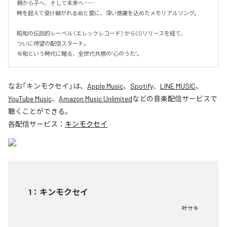
親から子へ、そして未来へ――

時を超えて受け継がれる命と愛に、深い感謝を込めたメモリアルソング。

昭和の伝説的レーベル〈エレックレコード〉からCDリリースを経て、

ついに待望の配信スタート。

令和という時代に贈る、全世代共感の“心のうた”。
なお「
キンモクセイ
」は、
Apple Music
、
Spotify
、
LINE MUSIC
、
YouTube Music
、
Amazon Music Unlimited
などの音楽配信サービスで
聴くことができる。
各配信サービス：
キンモクセイ
1
：
キンモクセイ
叶サキ