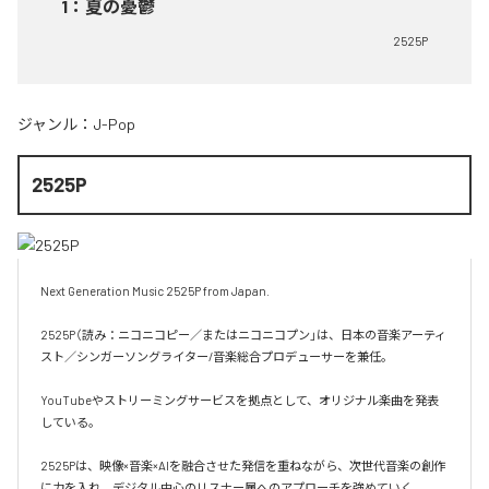
1
：
夏の憂鬱
2525P
ジャンル：
J-Pop
2525P
Next Generation Music 2525P from Japan.

2525P（読み：ニコニコピー／またはニコニコプン」は、日本の音楽アーティ
スト／シンガーソングライター/音楽総合プロデューサーを兼任。

YouTubeやストリーミングサービスを拠点として、オリジナル楽曲を発表
している。

2525Pは、映像×音楽×AIを融合させた発信を重ねながら、次世代音楽の創作
に力を入れ、デジタル中心のリスナー層へのアプローチを強めていく。
