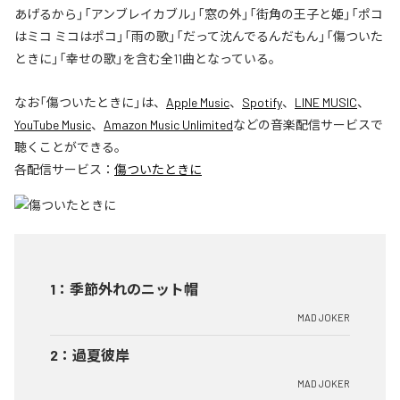
あげるから」「アンブレイカブル」「窓の外」「街角の王子と姫」「ポコ
はミコ ミコはポコ」「雨の歌」「だって沈んでるんだもん」「傷ついた
ときに」「幸せの歌」を含む全11曲となっている。
なお「
傷ついたときに
」は、
Apple Music
、
Spotify
、
LINE MUSIC
、
YouTube Music
、
Amazon Music Unlimited
などの音楽配信サービスで
聴くことができる。
各配信サービス：
傷ついたときに
1
：
季節外れのニット帽
MAD JOKER
2
：
過夏彼岸
MAD JOKER