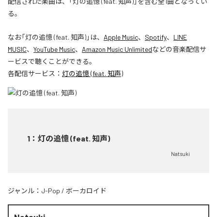
配信された楽曲は、「灯の追憶 (feat. 知声)」を含む全1曲となってい
る。
なお「
灯の追憶 (feat. 知声)
」は、
Apple Music
、
Spotify
、
LINE
MUSIC
、
YouTube Music
、
Amazon Music Unlimited
などの音楽配信サ
ービスで聴くことができる。
各配信サービス：
灯の追憶 (feat. 知声)
1
：
灯の追憶 (feat. 知声)
Natsuki
ジャンル：
J-Pop
/
ボーカロイド