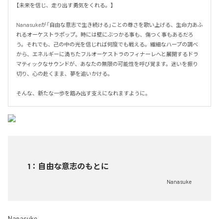
【未来を信じ、走り出す勇気をくれる。】

Nanasukeが「自由な意志で生き続ける」ことの尊さを歌い上げる、生命力あふ
れるオーケストラポップ。時には壁にぶつかる事も、傷つく事もあるだろ
う。それでも、己の中の光を信じれば何度でも戦える。繊細なハープの調べ
から、エネルギーに満ちたフルオーケストラのフィナーレへと展開するドラ
マティックなサウンドが、あなたの無限の可能性を呼び覚ます。迷いを振り
切り、心の赴くまま、夢を追いかける。

そんな、新たな一歩を踏み出す支えになれますように。
1
：
自由な意志のもとに
Nanasuke
Nanasuke