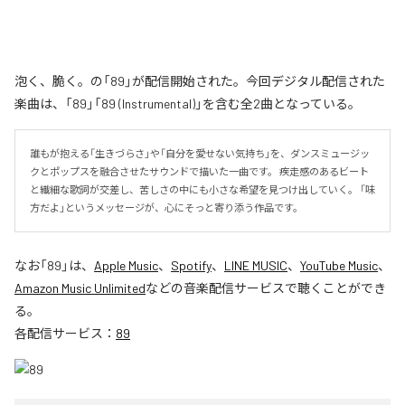
泡く、脆く。の「89」が配信開始された。今回デジタル配信された
楽曲は、「89」「89 (Instrumental)」を含む全2曲となっている。
誰もが抱える「生きづらさ」や「自分を愛せない気持ち」を、ダンスミュージッ
クとポップスを融合させたサウンドで描いた一曲です。 疾走感のあるビート
と繊細な歌詞が交差し、苦しさの中にも小さな希望を見つけ出していく。 「味
方だよ」というメッセージが、心にそっと寄り添う作品です。
なお「
89
」は、
Apple Music
、
Spotify
、
LINE MUSIC
、
YouTube Music
、
Amazon Music Unlimited
などの音楽配信サービスで聴くことができ
る。
各配信サービス：
89