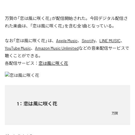
万賀の「恋は風に咲く花」が配信開始された。今回デジタル配信さ
れた楽曲は、「恋は風に咲く花」を含む全1曲となっている。
なお「
恋は風に咲く花
」は、
Apple Music
、
Spotify
、
LINE MUSIC
、
YouTube Music
、
Amazon Music Unlimited
などの音楽配信サービスで
聴くことができる。
各配信サービス：
恋は風に咲く花
1
：
恋は風に咲く花
万賀