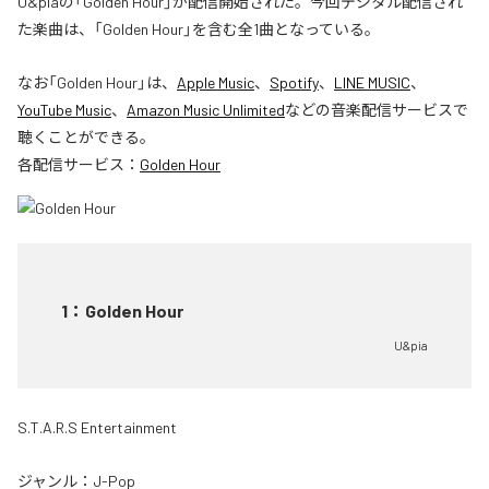
U&piaの「Golden Hour」が配信開始された。今回デジタル配信され
た楽曲は、「Golden Hour」を含む全1曲となっている。
なお「
Golden Hour
」は、
Apple Music
、
Spotify
、
LINE MUSIC
、
YouTube Music
、
Amazon Music Unlimited
などの音楽配信サービスで
聴くことができる。
各配信サービス：
Golden Hour
1
：
Golden Hour
U&pia
S.T.A.R.S Entertainment
ジャンル：
J-Pop