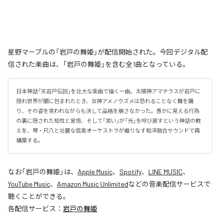
星野マーブルの「岩戸の舞姫」が配信開始された。今回デジタル配
信された楽曲は、「岩戸の舞姫」を含む全1曲となっている。
日本神話「天岩戸伝説」を壮大な楽曲で描く一曲。太陽神アマテラスが岩戸に
隠れ世界が闇に包まれたとき、女神アメノウズメは恐れることなく舞を踊
り、その姿を笑われながらも決して品格を崩さなかった。愚かに見える行為
の裏に隠された知性と覚悟、そして「笑い」が「光」を呼び戻すという神話の教
えを、琴・尺八と壮麗な弦楽オーケストラが織りなす和洋融合サウンドで再
構築する。
なお「
岩戸の舞姫
」は、
Apple Music
、
Spotify
、
LINE MUSIC
、
YouTube Music
、
Amazon Music Unlimited
などの音楽配信サービスで
聴くことができる。
各配信サービス：
岩戸の舞姫