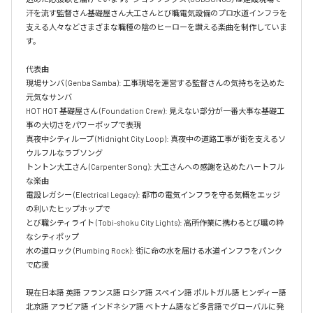
汗を流す監督さん基礎屋さん大工さんとび職電気設備のプロ水道インフラを
支える人々などさまざまな職種の陰のヒーローを讃える楽曲を制作していま
す。

代表曲  

現場サンバ (Genba Samba): 工事現場を運営する監督さんの気持ちを込めた
元気なサンバ  

HOT HOT 基礎屋さん (Foundation Crew): 見えない部分が一番大事な基礎工
事の大切さをパワーポップで表現  

真夜中シティループ (Midnight City Loop): 真夜中の道路工事が街を支えるソ
ウルフルなラブソング  

トントン大工さん (Carpenter Song): 大工さんへの感謝を込めたハートフル
な楽曲  

電設レガシー (Electrical Legacy): 都市の電気インフラを守る気概をエッジ
の利いたヒップホップで  

とび職シティライト (Tobi-shoku City Lights): 高所作業に携わるとび職の粋
なシティポップ  

水の道ロック (Plumbing Rock): 街に命の水を届ける水道インフラをパンク
で応援

現在日本語 英語 フランス語 ロシア語 スペイン語 ポルトガル語 ヒンディー語 
北京語 アラビア語 インドネシア語 ベトナム語など多言語でグローバルに発