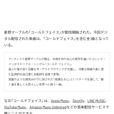
星野マーブルの「コールドフェイス」が配信開始された。今回デジ
タル配信された楽曲は、「コールドフェイス」を含む全1曲となって
いる。
アーティスト星野マーブルが贈る、共感を持たぬ心の美学を描いたゴシック・
インダストリアル・シングル「コールド フェイス」。

歪んだ電子音と荘厳なオーケストラサウンドが交錯し、冷徹な視線の奥に潜
む圧倒的な自己愛と支配欲を音楽で表現。

仮面のような微笑みの下に隠された「感情なき心」というテーマを通して、聴
く者を美しくも恐ろしい世界へと誘う一曲。
なお「
コールドフェイス
」は、
Apple Music
、
Spotify
、
LINE MUSIC
、
YouTube Music
、
Amazon Music Unlimited
などの音楽配信サービスで
聴くことができる。