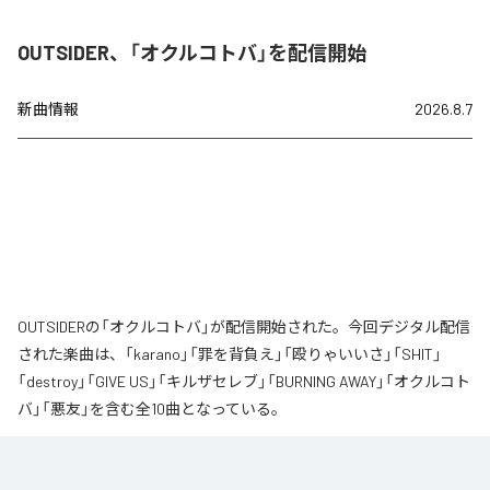
OUTSIDER、「オクルコトバ」を配信開始
新曲情報
2026.8.7
OUTSIDERの「オクルコトバ」が配信開始された。今回デジタル配信
された楽曲は、「karano」「罪を背負え」「殴りゃいいさ」「SHIT」
「destroy」「GIVE US」「キルザセレブ」「BURNING AWAY」「オクルコト
バ」「悪友」を含む全10曲となっている。
なお「
オクルコトバ
」は、
Apple Music
、
Spotify
、
LINE MUSIC
、
YouTube Music
、
Amazon Music Unlimited
などの音楽配信サービスで