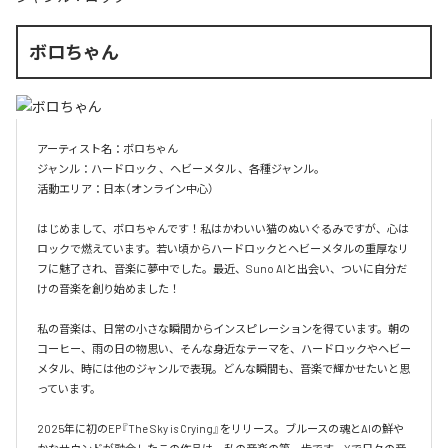
ボロちゃん
アーティスト名：ボロちゃん  

ジャンル：ハードロック 、ヘビーメタル 、各種ジャンル。

活動エリア：日本（オンライン中心）  

はじめまして、ボロちゃんです！私はかわいい猫のぬいぐるみですが、心は
ロックで燃えています。若い頃からハードロックとヘビーメタルの重厚なリ
フに魅了され、音楽に夢中でした。最近、Suno AIと出会い、ついに自分だ
けの音楽を創り始めました！  

私の音楽は、日常の小さな瞬間からインスピレーションを得ています。朝の
コーヒー、雨の日の物思い、そんな身近なテーマを、ハードロックやヘビー
メタル、時には他のジャンルで表現。どんな瞬間も、音楽で輝かせたいと思
っています。  

2025年に初のEP『The Sky is Crying』をリリース。ブルースの魂とAIの鮮や