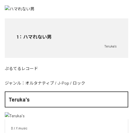
1
：
ハマれない男
Teruka's
ぷるてるレコード
ジャンル：
オルタナティブ
/
J-Pop
/
ロック
Teruka's
D.I.Y.music