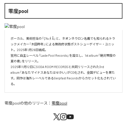
零度pool
ボーカル、美術担当の『Ç‰∮Å』と、ネオンネウロン名義でも知られるトラ
ックメイカー『木田昨年』による無政府状態ポストシューゲイザー・ユニッ
ト。2025年1月26日結成。

翌月に自主レーベル『Lade Pool Records』を設立し、1st album『絶対零度の
夏の骨』をリリース。

2025年11月12日にSODA ROOM RECORDSと共同リリースされた3rd 
album『あなたマイナスあなたはせかい』がCD化され、全国デビューを果た
す。同作は海外レーベルであるGerpfast Recordsからカセット化もされてい
る。
零度pool
の他のリリース：
零度pool