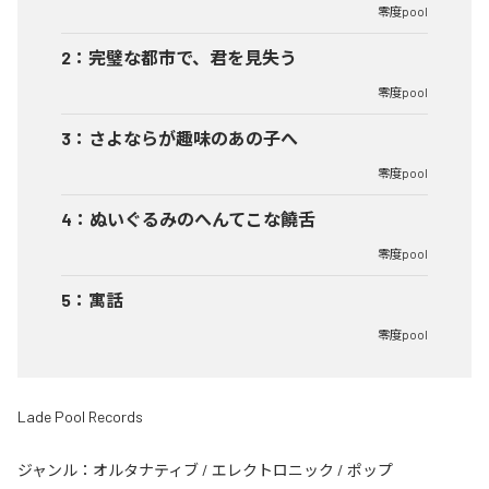
零度pool
2
：
完璧な都市で、君を見失う
零度pool
3
：
さよならが趣味のあの子へ
零度pool
4
：
ぬいぐるみのへんてこな饒舌
零度pool
5
：
寓話
零度pool
Lade Pool Records
ジャンル：
オルタナティブ
/
エレクトロニック
/
ポップ