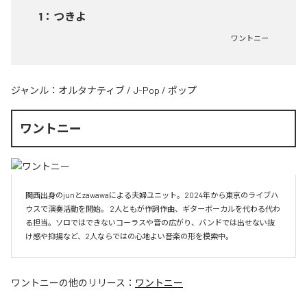
1
：
つきよ
ワントニー
ジャンル：
オルタナティブ
/
J-Pop
/
ポップ
ワントニー
関西出身のjunとzawawaによる夫婦ユニット。2024年から東京のライブハ
ウスで演奏活動を開始。 2人ともが作詞作曲、ギターボーカルを代わる代わ
る担当。ソロではできないコーラスや音の広がり、バンドでは出せない抜
け感や抑揚など、2人ならではの心地よい音楽の形を模索中。
ワントニー
の他のリリース：
ワントニー