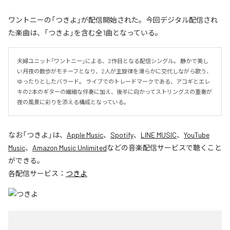
ワントニーの「つきよ」が配信開始された。今回デジタル配信され
た楽曲は、「つきよ」を含む全1曲となっている。
夫婦ユニット「ワントニー」による、2作目となる配信シングル。 静かで美し
い月夜の散歩がモチーフとなり、2人が主旋律を滑らかに交代しながら歌う、
ゆったりとしたバラード。 ライブでのトレードマークである、アコギとエレ
キの2本のギターの繊細な伴奏に加え、後半に向かってストリングスの重奏が
夜の風景に彩りを添える構成となっている。
なお「
つきよ
」は、
Apple Music
、
Spotify
、
LINE MUSIC
、
YouTube
Music
、
Amazon Music Unlimited
などの音楽配信サービスで聴くこと
ができる。
各配信サービス：
つきよ