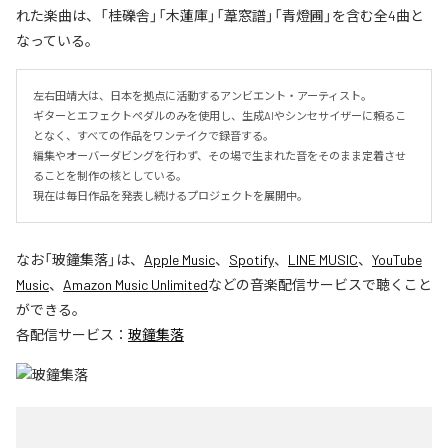
れた楽曲は、「桂礫舎」「木蓮庫」「葦窓譜」「青燈圃」を含む全4曲と
なっている。
左右田靖大は、日本を拠点に活動するアンビエント・アーティスト。

ギターとエフェクトペダルのみを使用し、生成AIやシンセサイザーに頼るこ
となく、すべての作品をワンテイクで録音する。

編集やオーバーダビングを行わず、その場で生まれた音をそのまま定着させ
ることを制作の核としている。

現在は毎日作品を発表し続けるプロジェクトを展開中。
なお「
玻鐘集落
」は、
Apple Music
、
Spotify
、
LINE MUSIC
、
YouTube
Music
、
Amazon Music Unlimited
などの音楽配信サービスで聴くこと
ができる。
各配信サービス：
玻鐘集落