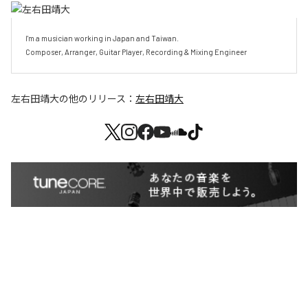
I'm a musician working in Japan and Taiwan.

Composer, Arranger, Guitar Player, Recording & Mixing Engineer
左右田靖大
の他のリリース：
左右田靖大