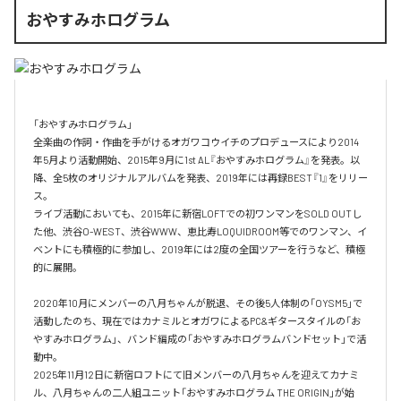
おやすみホログラム
「おやすみホログラム」

全楽曲の作詞・作曲を⼿がけるオガワコウイチのプロデュースにより2014
年5⽉より活動開始、2015年9⽉に1st AL『おやすみホログラム』を発表。以
降、全5枚のオリジナルアルバムを発表、2019年には再録BEST『1』をリリー
ス。

ライブ活動においても、2015年に新宿LOFTでの初ワンマンをSOLD OUTし
た他、渋⾕O-WEST、渋⾕WWW、恵⽐寿LOQUIDROOM等でのワンマン、イ
ベントにも積極的に参加し、2019年には2度の全国ツアーを⾏うなど、積極
的に展開。

2020年10月にメンバーの八月ちゃんが脱退、その後5人体制の「OYSM5」で
活動したのち、現在ではカナミルとオガワによるPC&ギタースタイルの「お
やすみホログラム」、バンド編成の「おやすみホログラムバンドセット」で活
動中。

2025年11月12日に新宿ロフトにて旧メンバーの八月ちゃんを迎えてカナミ
ル、八月ちゃんの二人組ユニット「おやすみホログラム THE ORIGIN」が始