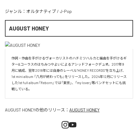
ジャンル：
オルタナティブ
/
J-Pop
AUGUST HONEY
作詞・作曲を手がけるヴォーカリストのハチミツハルカと編曲を手がけるギ
ター&コーラスのはちみつやよいによるアシッドフォークデュオ。2017年9
月に結成、翌年2018年には自身のレーベル”HONEY RECORDS"を立ち上げ、
1st mini album 『八月が終わっても』をリリースした。2024年12月にリリース
した1st full album『Reborn』では「東京」、「my lover」等バンドセットにも挑
戦している。
AUGUST HONEY
の他のリリース：
AUGUST HONEY