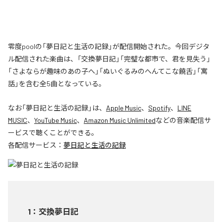
零度poolの「夢日記と生活の記録」が配信開始された。今回デジタ
ル配信された楽曲は、「交換夢日記」「完璧な都市で、君を見失う」
「さよならが趣味のあの子へ」「ぬいぐるみのへんてこな饒舌」「寓
話」を含む全5曲となっている。
なお「
夢日記と生活の記録
」は、
Apple Music
、
Spotify
、
LINE
MUSIC
、
YouTube Music
、
Amazon Music Unlimited
などの音楽配信サ
ービスで聴くことができる。
各配信サービス：
夢日記と生活の記録
1
：
交換夢日記