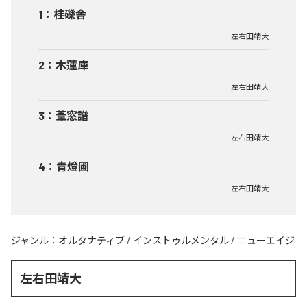
1
：
桂礫舎
左右田靖大
2
：
木蓮庫
左右田靖大
3
：
葦窓譜
左右田靖大
4
：
青燈圃
左右田靖大
ジャンル：
オルタナティブ
/
インストゥルメンタル
/
ニューエイジ
左右田靖大