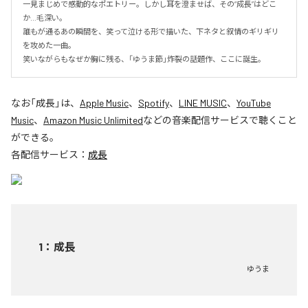
一見まじめで感動的なポエトリー。しかし耳を澄ませば、その“成長”はどこ
か…毛深い。

誰もが通るあの瞬間を、笑って泣ける形で描いた、下ネタと叙情のギリギリ
を攻めた一曲。

笑いながらもなぜか胸に残る、「ゆうま節」炸裂の話題作、ここに誕生。
なお「
成長
」は、
Apple Music
、
Spotify
、
LINE MUSIC
、
YouTube
Music
、
Amazon Music Unlimited
などの音楽配信サービスで聴くこと
ができる。
各配信サービス：
成長
1
：
成長
ゆうま