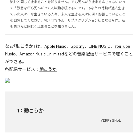
流れと同じく止まることを知りません。でも死んだら止まるんじゃないかっ
て？残念ながら死んだって人は動き続けるのです。あなたの行動が過去生き
ていた人々、今生きている人々、未来を生きる人々に深く影響していること
を自覚してください。VERRY SMoL、サブスクリプション初となる今作。私
も皆さんと同じく止まることを知りません。
なお「
動こうか
」は、
Apple Music
、
Spotify
、
LINE MUSIC
、
YouTube
Music
、
Amazon Music Unlimited
などの音楽配信サービスで聴くこと
ができる。
各配信サービス：
動こうか
1
：
動こうか
VERRY SMoL