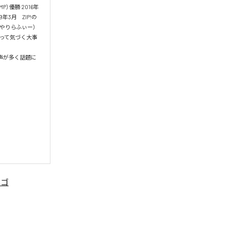
P）優勝 2016年
9年3月　ZIP!の
Oやりらふぃー）
になって気づく大事
賛の声が多く話題に
ンゴ