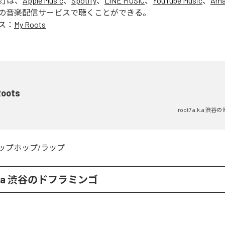
s
」は、
Apple Music
、
Spotify
、
LINE MUSIC
、
YouTube Music
、
Ama
の音楽配信サービスで聴くことができる。
ス：
My Roots
Roots
root7 a.k.a 
ップホップ/ラップ
a.k.a 渋谷のドフラミンゴ