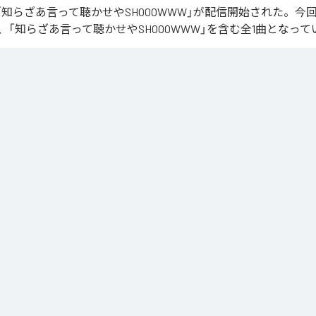
Rの「知らざあ言って聴かせやSHOOOWWW」が配信開始された。
、「知らざあ言って聴かせやSHOOOWWW」を含む全1曲となって
言って聴かせやSHOOOWWW
」は、
Apple Music
、
Spotify
、
LINE 
、
Amazon Music Unlimited
などの音楽配信サービスで聴くこと
ス：
知らざあ言って聴かせやSHOOOWWW
ざあ言って聴かせやSHOOOWWW
ップホップ/ラップ
/
J-Pop
/
ロック