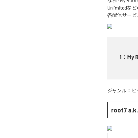
なお「
My Root
Unlimited
など
各配信サービ
1
：
My 
ジャンル：
ヒ
root7 