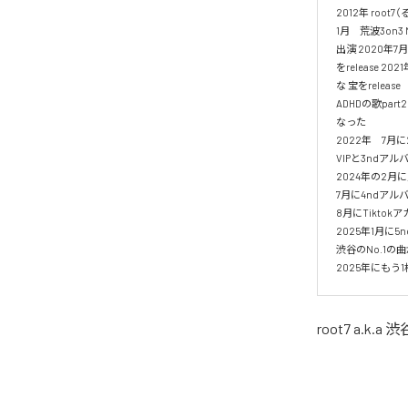
2012年 roo
1月　荒波3on3 
出演 2020年
をrelease
な 宝をrelease

ADHDの歌pa
なった

2022年　7月に2
VIPと3ndアルバム
2024年の2月に
7月に4ndアルバムL
8月にTikto
2025年1月に5n
渋谷のNo.1の曲
root7 a.k