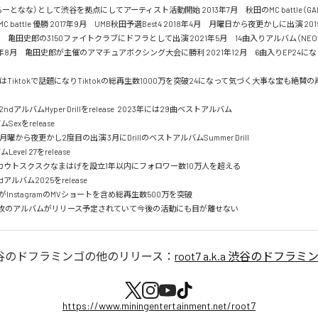
t7（るーとなな）として渋谷を拠点にしてアーティスト活動開始 2013年7月　秋田のMC battle（GAM
MC battle 優勝 2017年9月　UMB秋田予選Best4 2018年4月　月曜日から夜更かしに出演 201
7月　亀田史郎の3150ファイトクラブにドフラとして出演 2021年5月　14曲入りアルバム（NE
 2021年8月　亀田史郎が主催のアマチュアボクシング大会に勝利 2021年12月　6曲入りEP24
rt2はTiktokで話題になりTiktokの総再生数1000万を突破24になって気づく大事な宝も絶
ndアルバムHyper Drillをrelease  2023年には29曲ベストアルバム

Sexをrelease

月曜から夜更かし2度目の出演 3月にDrillのベストアルバムSummer Drill

evel 27をrelease

kアカウトスクスクなまはげを設立1年以内にフォロワー数10万人を超える

dアルバム2025をrelease

がInstagramのMVショートを含め総再生数500万を突破

.a 渋谷のドフラミンゴ
の他のリリース：
root7 a.k.a 渋谷のドフラミ
https://www.miningentertainment.net/root7