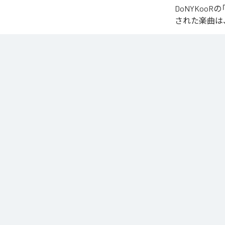
DoNYKoo
された楽曲は
なお「
知らざあ
YouTube Music
各配信サービ
1
：
知ら
ACIDBOYSCLUB
ジャンル：
ヒ