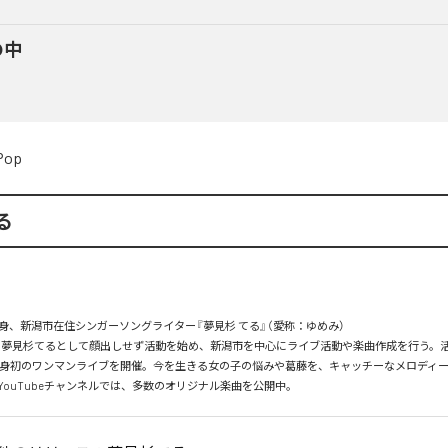
の中
Pop
る
身、新潟市在住シンガーソングライター『夢見杉 てる』（愛称：ゆめみ）

月より夢見杉てるとして顔出しせず活動を始め、新潟市を中心にライブ活動や楽曲作成を行う。
に自身初のワンマンライブを開催。今を生きる女の子の悩みや葛藤を、キャッチーなメロディ
YouTubeチャンネルでは、多数のオリジナル楽曲を公開中。