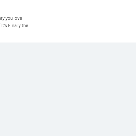
u love
Finally the
ic Unlimited
高瀬統也