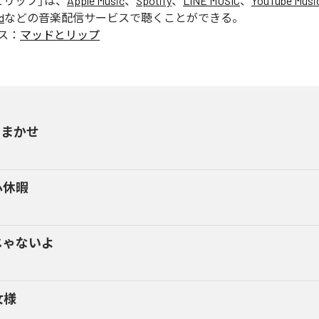
とリップ
」は、
Apple Music
、
Spotify
、
LINE MUSIC
、
YouTube Musi
d
などの音楽配信サービスで聴くことができる。
ス：
マッドとリップ
いまかせ
心休暇
じゃないよ
女様