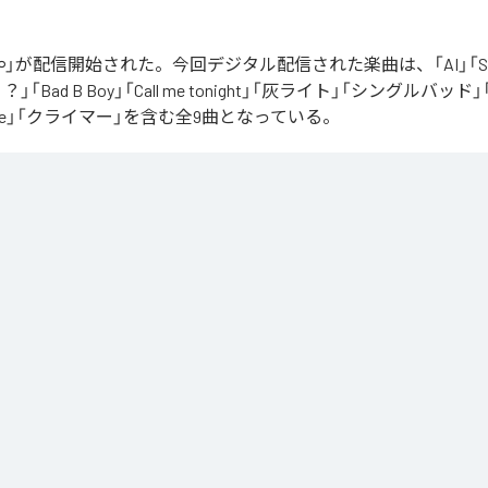
」が配信開始された。今回デジタル配信された楽曲は、「AI」「Say yo
「Bad B Boy」「Call me tonight」「灰ライト」「シングルバッド」「It’s 
ur Love」「クライマー」を含む全9曲となっている。
Apple Music
、
Spotify
、
LINE MUSIC
、
YouTube Music
、
Amazon Mus
信サービスで聴くことができる。
ス：
∞
 you love me