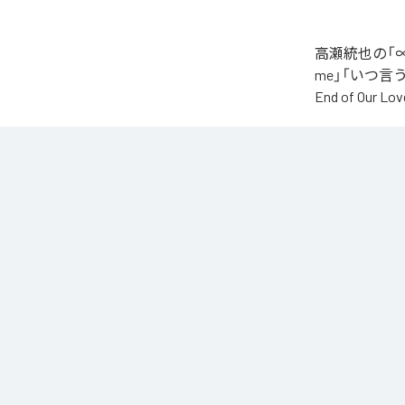
高瀬統也の「∞
me」「いつ言う？」
End of O
なお「
∞
」は、
などの音楽配
各配信サービ
1
：
AI
2
：
Say