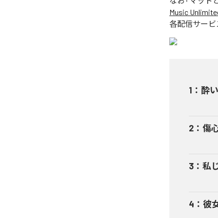
なお「
マッド
Music Unlimite
各配信サービ
1
：
酔
2
：
傷
3
：
私
4
：
彼