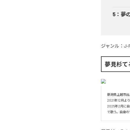
5
：
夢
ジャンル：
J-
夢見杉て
新潟県上越市出
2021年12
2025年2月
で歌う。自身の