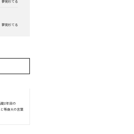
夢見杉てる
夢見杉てる
活動3年目の
ーと等身大の言葉