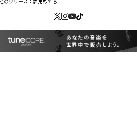
他のリリース：
夢見杉てる