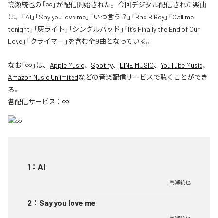
高瀬統也の「∞」が配信開始された。今回デジタル配信された楽曲
は、「AI」「Say you love me」「いつ言う？」「Bad B Boy」「Call me
tonight」「灰ライト」「シングルバッド」「It’s Finally the End of Our
Love」「クライマー」を含む全9曲となっている。
なお「
∞
」は、
Apple Music
、
Spotify
、
LINE MUSIC
、
YouTube Music
、
Amazon Music Unlimited
などの音楽配信サービスで聴くことができ
る。
各配信サービス：
∞
1
：
AI
高瀬統也
2
：
Say you love me