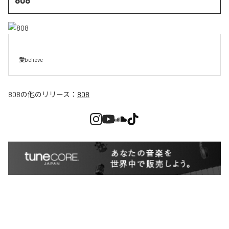
愛believe
808
の他のリリース：
808