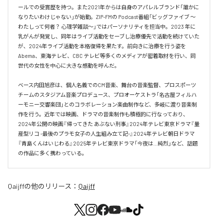
ールでの受賞歴を持つ。また2021年からは自身のアパレルブランド「誰かに
なりたいわけじゃない」が始動。ZIP-FMの Podcast番組「ビッグファイブ 〜
わたしって何者？ 心理学雑談〜」ではパーソナリティを担当中。2023 年に
乳がんが発覚し、同年はライブ活動をセーブし治療優先で活動を続けていた
が、2024年ライブ活動を本格復帰を果たす。前向きに治療を行う姿を
Abema、東海テレビ、CBC テレビ等多くのメディアが密着取材を行い、同
世代の女性を中心に大きな感動を呼んだ。

ベース内田旭彦は、個人名義でのCM音楽、舞台の音楽監督、プロスポーツ
チームのスタジアム音楽プロデュース、プロオーケストラ「名古屋フィルハ
ーモニー交響楽団」とのコラボレーション楽曲制作など、多岐に渡り音楽制
作を行う。近年では映画、ドラマの音楽制作も積極的に行なっており、
2024年公開の映画『帰ってきた あぶない刑事』2024年テレビ東京ドラマ『量
産型リコ -最後のプラモ女子の人生組み立て記-』2024年テレビ朝日ドラマ
『青島くんはいじわる』2025年テレビ東京ドラマ「今夜は…純烈」など、話題
の作品に多く携わっている。
Qaijff
の他のリリース：
Qaijff