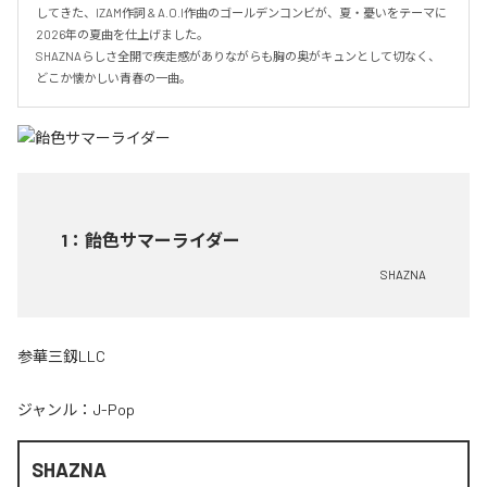
してきた、IZAM作詞 & A.O.I作曲のゴールデンコンビが、夏・憂いをテーマに
2026年の夏曲を仕上げました。

SHAZNAらしさ全開で疾走感がありながらも胸の奥がキュンとして切なく、
どこか懐かしい青春の一曲。
1
：
飴色サマーライダー
SHAZNA
参華三釼LLC
ジャンル：
J-Pop
SHAZNA