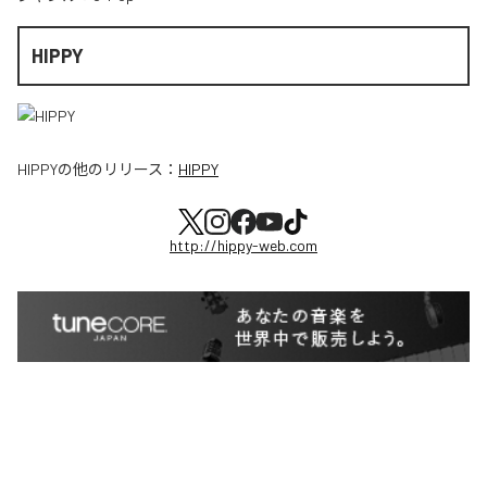
HIPPY
HIPPY
の他のリリース：
HIPPY
http://hippy-web.com