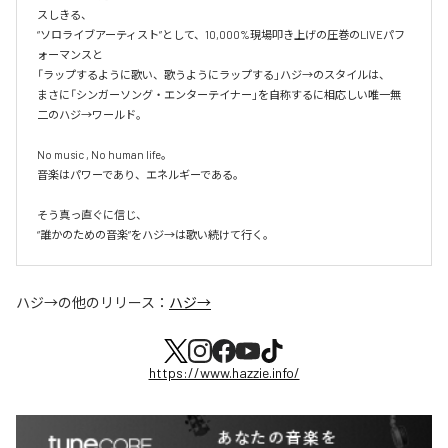
スしきる、

“ソロライブアーティスト”として、10,000%現場叩き上げの圧巻のLIVEパフ
ォーマンスと

「ラップするように歌い、歌うようにラップする」ハジ→のスタイルは、

まさに「シンガーソング・エンターテイナー」を自称するに相応しい唯一無
二のハジ→ワールド。

No music , No human life。

音楽はパワーであり、エネルギーである。

そう真っ直ぐに信じ、

ハジ→
の他のリリース：
ハジ→
https://www.hazzie.info/