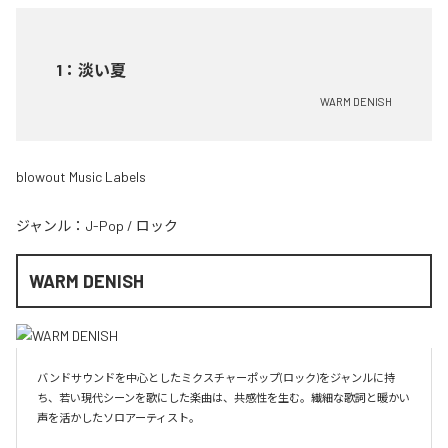
1
：
淡い夏
WARM DENISH
blowout Music Labels
ジャンル：
J-Pop
/
ロック
WARM DENISH
バンドサウンドを中心としたミクスチャーポップ(ロック)をジャンルに持
ち、若い現代シーンを歌にした楽曲は、共感性を生む。繊細な歌詞と暖かい
声を活かしたソロアーティスト。
