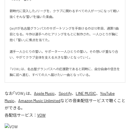
新時代に突入したJリーグを、クラブに関わるすべての人が一つになって戦い
抜く――そんな"誓い"を描いた楽曲。

Qaijffが名古屋グランパスのサポートソングを手掛けるのは10年目、通算11曲
目となる。今作は選手へのヒアリングをもとに制作され、一人ひとりが胸に
抱く「誓い」に焦点を当てた。

選手一人ひとりの誓い。サポーター一人ひとりの誓い。その想いが重なり合
い、やがてクラブ全体を支える大きな誓いとなっていく。

『VOW』は、名古屋グランパスへの応援歌であると同時に、自分自身の信念を
胸に前へ進む、すべての人へ届けたい一曲となっている。
なお「
VOW
」は、
Apple Music
、
Spotify
、
LINE MUSIC
、
YouTube
Music
、
Amazon Music Unlimited
などの音楽配信サービスで聴くこと
ができる。
各配信サービス：
VOW