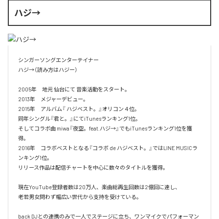
ハジ→
シンガーソングエンターテイナー

ハジ→（読み方はハジー）

2005年　地元 仙台にて 音楽活動をスタート。

2013年　メジャーデビュー。

2015年　アルバム『 ハジベスト。』オリコン４位。

同年シングル『君と。』にてiTunesランキング1位。

そしてコラボ曲 miwa『夜空。feat.ハジ→』でもiTunesランキング1位を獲
得。

2016年　コラボベストとなる『コラボ de ハジベスト。』ではLINE MUSICラ
ンキング1位。

リリース作品は配信チャートを中心に数々のタイトルを獲得。

現在YouTube登録者数は20万人、楽曲総再生回数は2億回に達し、

老若男女問わず幅広い世代から支持を受けている。 

back DJとの連携のみで一人でステージに立ち、ワンマイクでパフォーマン