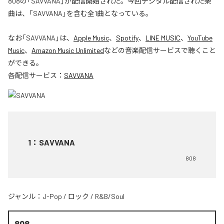
808の「SAVVANA」が配信開始された。今回デジタル配信された楽
曲は、「SAVVANA」を含む全1曲となっている。
なお「
SAVVANA
」は、
Apple Music
、
Spotify
、
LINE MUSIC
、
YouTube
Music
、
Amazon Music Unlimited
などの音楽配信サービスで聴くこと
ができる。
各配信サービス：
SAVVANA
1
：
SAVVANA
808
ジャンル：
J-Pop
/
ロック
/
R&B/Soul
808