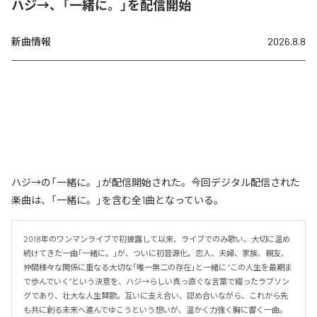
ハジ→、「一緒に。」を配信開始
新曲情報
2026.8.8
ハジ→の「一緒に。」が配信開始された。今回デジタル配信された
楽曲は、「一緒に。」を含む全1曲となっている。
2018年のワンマンライブで初披露して以来、ライブでのみ歌い、大切に温め
続けてきた一曲「一緒に。」が、ついに初音源化。恋人、夫婦、家族、親友、
仲間――様々な関係に重なる大切な「唯一無二の存在」と一緒に “この人生を最期ま
で歩んでいく”という決意を、ハジ→らしい真っ直ぐな言葉で綴ったラブソン
グであり、壮大な人生賛歌。互いに支え合い、認め合いながら、これから先
も共に創る未来へ進んでゆこうという想いが、温かく力強く胸に響く一曲。