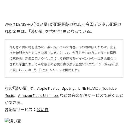
WARM DENISHの「淡い夏」が配信開始された。今回デジタル配信さ
れた楽曲は、「淡い夏」を含む全1曲となっている。
悔しさと共に時を止めた、夢に描いていた青春。あの頃のぼくたちは、止ま
った時間をうだるような暑さのせいにして、今日も空白のカレンダーを横目
に眺める。新型コロナウイルスにより遠隔授業やイベントの中止を余儀なく
された学生たち。そんな彼らの心境に寄り添う恋愛ソングだ。13th Single「淡
い夏」は2026年8月8日(土)にリリースを開始した。
なお「
淡い夏
」は、
Apple Music
、
Spotify
、
LINE MUSIC
、
YouTube
Music
、
Amazon Music Unlimited
などの音楽配信サービスで聴くこと
ができる。
各配信サービス：
淡い夏