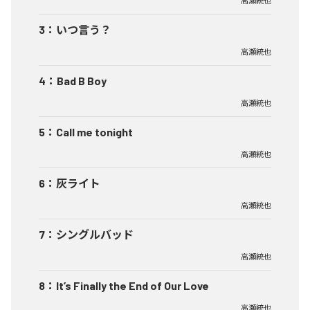
高瀬統也
3
：
いつ言う？
高瀬統也
4
：
Bad B Boy
高瀬統也
5
：
Call me tonight
高瀬統也
6
：
灰ライト
高瀬統也
7
：
シングルバッド
高瀬統也
8
：
It’s Finally the End of Our Love
高瀬統也