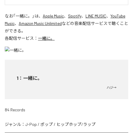
なお「
一緒に。
」は、
Apple Music
、
Spotify
、
LINE MUSIC
、
YouTube
Music
、
Amazon Music Unlimited
などの音楽配信サービスで聴くこと
ができる。
各配信サービス：
一緒に。
1
：
一緒に。
ハジ→
84 Records
ジャンル：
J-Pop
/
ポップ
/
ヒップホップ/ラップ