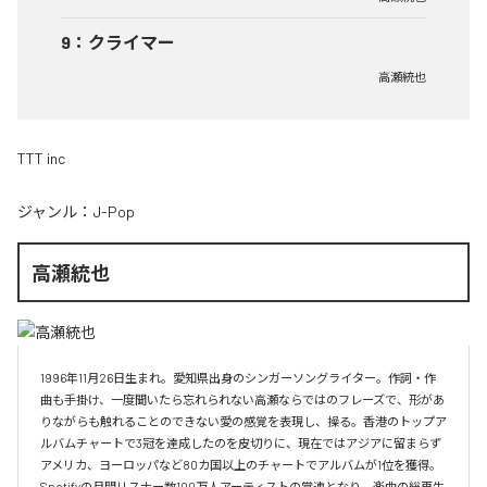
9
：
クライマー
高瀬統也
TTT inc
ジャンル：
J-Pop
高瀬統也
1996年11月26日生まれ。愛知県出身のシンガーソングライター。作詞・作
曲も手掛け、一度聞いたら忘れられない高瀬ならではのフレーズで、形があ
りながらも触れることのできない愛の感覚を表現し、操る。香港のトップア
ルバムチャートで3冠を達成したのを皮切りに、現在ではアジアに留まらず
アメリカ、ヨーロッパなど80カ国以上のチャートでアルバムが1位を獲得。
Spotifyの月間リスナー数100万人アーティストの常連となり、楽曲の総再生