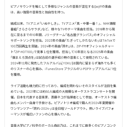
ピアノサウンドを軸として多様なジャンルの音楽が混在するQaijffの楽曲
は、高い強度の音楽性と独自性を持つ。

結成以来、TVアニメ「いぬやしき」、TVアニメ「真・中華一番！」、NHK情報
番組「さらさらサラダ」など、様々なTVのテーマ楽曲を担当。2016年から現
在に至るまでの10年間、Jリーグチーム「名古屋グランパス」のオフィシャル
サポートソングを担当。2023年の楽曲「たぎってしかたないわ」はTikTokで
100万回再生を突破。2024年の楽曲「誇れ」は、ZIP-FMオフィシャルチャー
ト「ZIP-HOT100」で見事１位を獲得。担当して10年目となる2025年の楽曲
「掴まえろ頂点を」は試合前の選手紹介時の音楽として使用されている。

2024年12月に発売したフルアルバム[YOKU]は国内に留まらず海外でも多く
のリスナーの心を掴み、iTunes Store ブラジルの”J-POPトップアルバム” 1位
を獲得。

ライブ活動も精力的に行っており、編成を問わないそのスタイルが注目を集
めている。2021年には約50人編成の大規模なオーケストラコンサートを開
催。日本を代表する音楽家、斎藤ネコが指揮者として参加、オーケストラ編
曲もメンバー自身で手掛ける。ピアノトリオ編成で臨んだ2024年夏開催の
ワンマンツアー「誇れ-2024-」は全日程ソールドアウト。熱いライブパフォ
ーマンスが幅広いファンの心を掴んでいる。

音楽大学ピアノ科卒のボーカル森彩乃は、これまでに数多くのピアノコンク