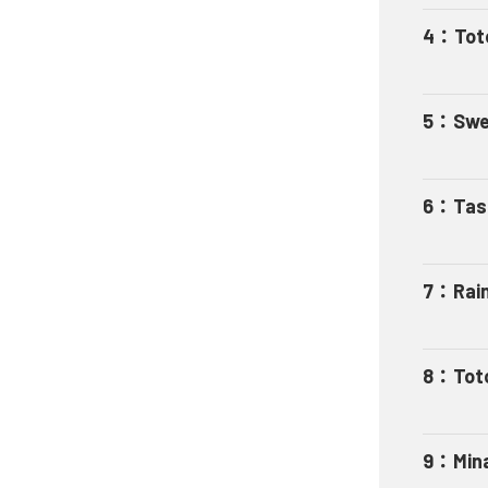
4
：
Tot
5
：
Swe
6
：
Tas
7
：
Rai
8
：
Tot
9
：
Min