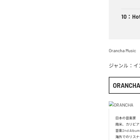
10
：
Ho
Orancha Music
ジャンル：
イ
ORANCH
日本の音楽家

南米、カリビア
音楽2nd Albu
海外でのリスナー