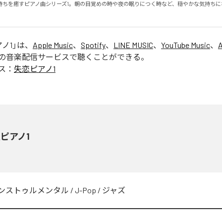
持ちを癒すピアノ曲シリーズ1。朝の目覚めの時や夜の眠りにつく時など、穏やかな気持ちに
ノ1
」は、
Apple Music
、
Spotify
、
LINE MUSIC
、
YouTube Music
、
の音楽配信サービスで聴くことができる。
ス：
失恋ピアノ1
ピアノ1
ンストゥルメンタル
/
J-Pop
/
ジャズ