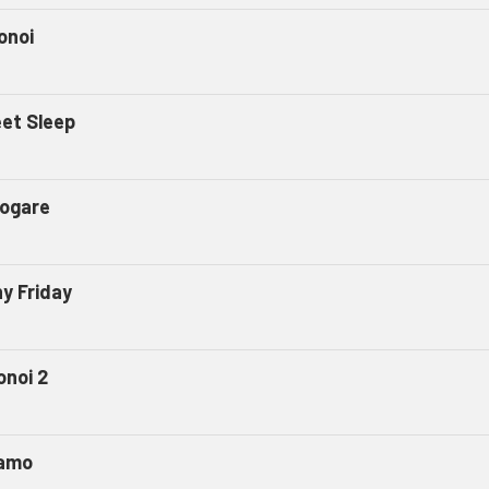
onoi
et Sleep
ogare
ny Friday
onoi 2
amo