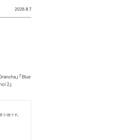
2026.8.7
cha」「Blue
oi 2」
う1枚です。
