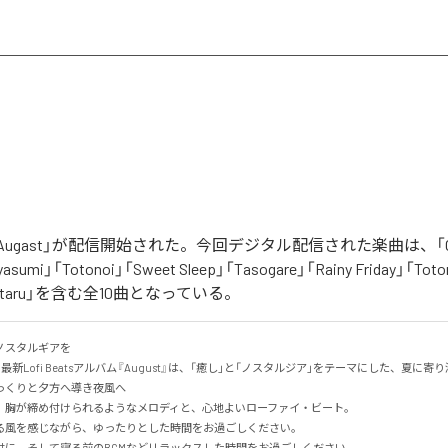
「Augast」が配信開始された。今回デジタル配信された楽曲は、「Oran
asumi」「Totonoi」「Sweet Sleep」「Tasogare」「Rainy Friday」「Toton
「Hotaru」を含む全10曲となっている。
スタルギアを

る最新Lofi Beatsアルバム『August』は、「癒し」と「ノスタルジア」をテーマにした、夏に寄り添
くりと夕方へ導き夜風へ

、胸が締め付けられるようなメロディと、心地よいローファイ・ビート。

る風を感じながら、ゆったりとした時間をお過ごしください。

供に、そして寝る前のBGMなどリラックスした時間をお過ごしください