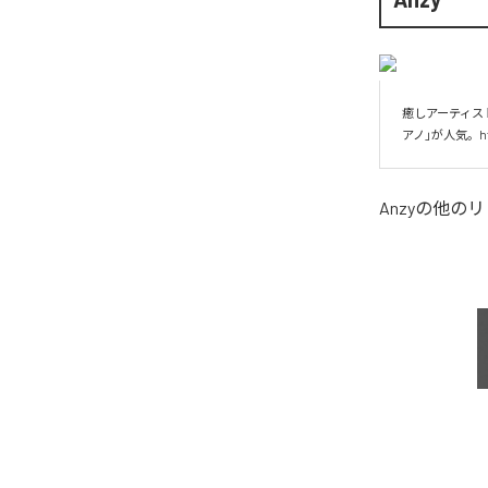
癒しアーティスト
アノ」が人気。https
Anzy
の他のリ