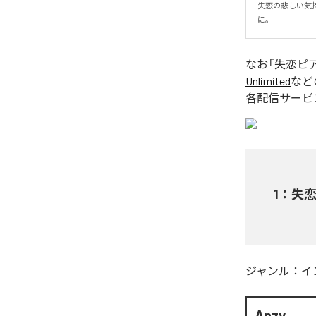
失恋の悲しい気
に。
なお「
失恋ピア
Unlimited
など
各配信サービ
1
：
失恋
ジャンル：
イ
Anzy