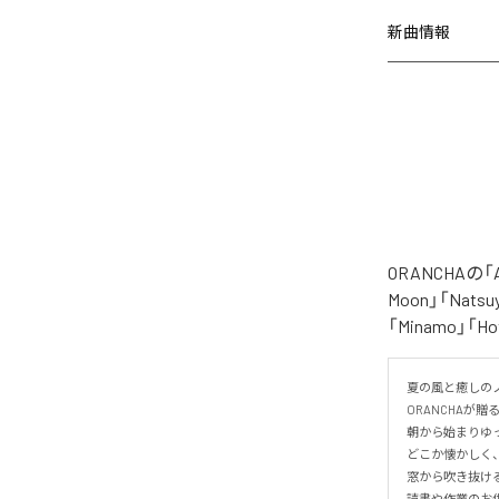
新曲情報
ORANCHAの
Moon」「Natsuy
「Minamo」
夏の風と癒しのノ
ORANCHAが贈
朝から始まりゆっ
どこか懐かしく
窓から吹き抜け
読書や作業のお