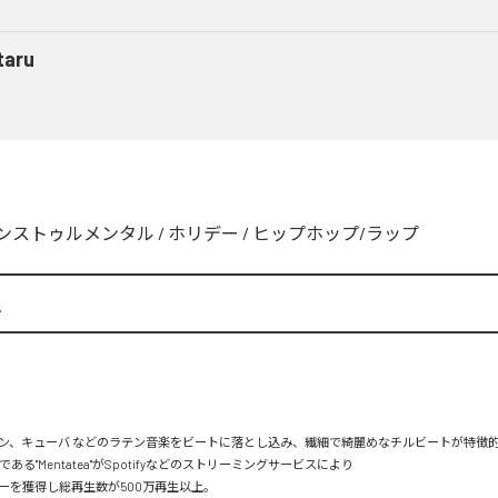
taru
ンストゥルメンタル
/
ホリデー
/
ヒップホップ/ラップ
A
ン、キューバ などのラテン音楽をビートに落とし込み、繊細で綺麗めなチルビートが特徴的。
mである"Mentatea"がSpotifyなどのストリーミングサービスにより

を獲得し総再生数が500万再生以上。
