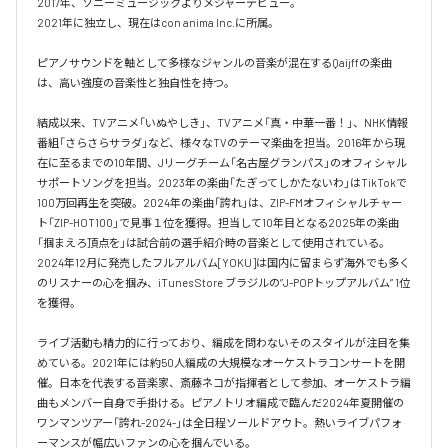
2017年、ソニーミュージックよりメジャーデビュー。

2021年に独立し、現在はcon anima Inc.に所属。

ピアノサウンドを軸として多様なジャンルの音楽が混在するQaijffの楽曲
は、高い強度の音楽性と独自性を持つ。

結成以来、TVアニメ「いぬやしき」、TVアニメ「真・中華一番！」、NHK情報
番組「さらさらサラダ」など、様々なTVのテーマ楽曲を担当。2016年から現
在に至るまでの10年間、Jリーグチーム「名古屋グランパス」のオフィシャル
サポートソングを担当。2023年の楽曲「たぎってしかたないわ」はTikTokで
100万回再生を突破。2024年の楽曲「誇れ」は、ZIP-FMオフィシャルチャー
ト「ZIP-HOT100」で見事１位を獲得。担当して10年目となる2025年の楽曲
「掴まえろ頂点を」は試合前の選手紹介時の音楽として使用されている。

2024年12月に発売したフルアルバム[YOKU]は国内に留まらず海外でも多く
のリスナーの心を掴み、iTunes Store ブラジルの”J-POPトップアルバム” 1位
を獲得。

ライブ活動も精力的に行っており、編成を問わないそのスタイルが注目を集
めている。2021年には約50人編成の大規模なオーケストラコンサートを開
催。日本を代表する音楽家、斎藤ネコが指揮者として参加、オーケストラ編
曲もメンバー自身で手掛ける。ピアノトリオ編成で臨んだ2024年夏開催の
ワンマンツアー「誇れ-2024-」は全日程ソールドアウト。熱いライブパフォ
ーマンスが幅広いファンの心を掴んでいる。
