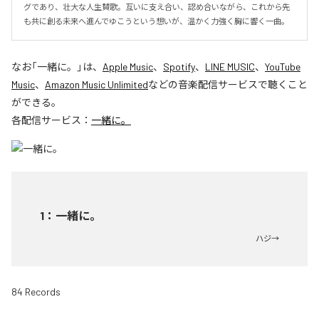
グであり、壮大な人生賛歌。互いに支え合い、認め合いながら、これから先
も共に創る未来へ進んでゆこうという想いが、温かく力強く胸に響く一曲。
なお「
一緒に。
」は、
Apple Music
、
Spotify
、
LINE MUSIC
、
YouTube
Music
、
Amazon Music Unlimited
などの音楽配信サービスで聴くこと
ができる。
各配信サービス：
一緒に。
1
：
一緒に。
ハジ→
84 Records