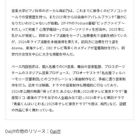
音楽大学ピアノ科卒のボーカル森彩乃は、これまでに数多くのピアノコンク
ールでの受賞歴を持つ。また2021年からは自身のアパレルブランド「誰かに
なりたいわけじゃない」が始動。ZIP-FMの Podcast番組「ビッグファイブ 〜
わたしって何者？ 心理学雑談〜」ではパーソナリティを担当中。2023 年に
乳がんが発覚し、同年はライブ活動をセーブし治療優先で活動を続けていた
が、2024年ライブ活動を本格復帰を果たす。前向きに治療を行う姿を
Abema、東海テレビ、CBC テレビ等多くのメディアが密着取材を行い、同
世代の女性を中心に大きな感動を呼んだ。

ベース内田旭彦は、個人名義でのCM音楽、舞台の音楽監督、プロスポーツ
チームのスタジアム音楽プロデュース、プロオーケストラ「名古屋フィルハ
ーモニー交響楽団」とのコラボレーション楽曲制作など、多岐に渡り音楽制
作を行う。近年では映画、ドラマの音楽制作も積極的に行なっており、
2024年公開の映画『帰ってきた あぶない刑事』2024年テレビ東京ドラマ『量
産型リコ -最後のプラモ女子の人生組み立て記-』2024年テレビ朝日ドラマ
『青島くんはいじわる』2025年テレビ東京ドラマ「今夜は…純烈」など、話題
の作品に多く携わっている。
Qaijff
の他のリリース：
Qaijff