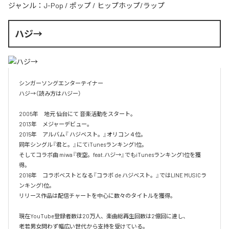
ジャンル：
J-Pop
/
ポップ
/
ヒップホップ/ラップ
ハジ→
シンガーソングエンターテイナー

ハジ→（読み方はハジー）

2005年　地元 仙台にて 音楽活動をスタート。

2013年　メジャーデビュー。

2015年　アルバム『 ハジベスト。』オリコン４位。

同年シングル『君と。』にてiTunesランキング1位。

そしてコラボ曲 miwa『夜空。feat.ハジ→』でもiTunesランキング1位を獲
得。

2016年　コラボベストとなる『コラボ de ハジベスト。』ではLINE MUSICラ
ンキング1位。

リリース作品は配信チャートを中心に数々のタイトルを獲得。

現在YouTube登録者数は20万人、楽曲総再生回数は2億回に達し、

老若男女問わず幅広い世代から支持を受けている。 
