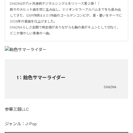
SHAZNAが六ヶ月連続デジタルシングルをリリース第２弾！！

数々の大ヒット曲を世に生み出し、ミリオンセラーアルバムまでをも産み出
してきた、IZAM作詞 & A.O.I作曲のゴールデンコンビが、夏・憂いをテーマに
2026年の夏曲を仕上げました。

SHAZNAらしさ全開で疾走感がありながらも胸の奥がキュンとして切なく、
どこか懐かしい青春の一曲。
1
：
飴色サマーライダー
SHAZNA
参華三釼LLC
ジャンル：
J-Pop