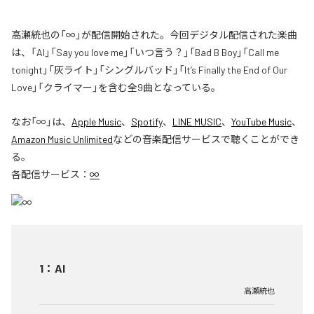
高瀬統也の「∞」が配信開始された。今回デジタル配信された楽曲
は、「AI」「Say you love me」「いつ言う？」「Bad B Boy」「Call me
tonight」「灰ライト」「シングルバッド」「It’s Finally the End of Our
Love」「クライマー」を含む全9曲となっている。
なお「
∞
」は、
Apple Music
、
Spotify
、
LINE MUSIC
、
YouTube Music
、
Amazon Music Unlimited
などの音楽配信サービスで聴くことができ
る。
各配信サービス：
∞
1
：
AI
高瀬統也