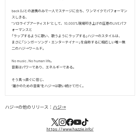
back DJとの連携のみで一人でステージに立ち、ワンマイクでパフォーマン
スしきる、

“ソロライブアーティスト”として、10,000%現場叩き上げの圧巻のLIVEパフ
ォーマンスと

「ラップするように歌い、歌うようにラップする」ハジ→のスタイルは、

まさに「シンガーソング・エンターテイナー」を自称するに相応しい唯一無
二のハジ→ワールド。

No music , No human life。

音楽はパワーであり、エネルギーである。

そう真っ直ぐに信じ、

ハジ→
の他のリリース：
ハジ→
https://www.hazzie.info/