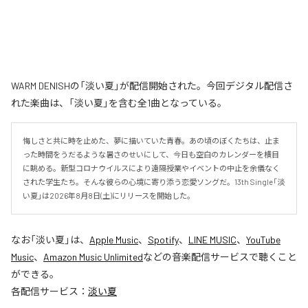
WARM DENISHの「淡い夏」が配信開始された。今回デジタル配信さ
れた楽曲は、「淡い夏」を含む全1曲となっている。
悔しさと共に時を止めた、夢に描いていた青春。あの頃のぼくたちは、止ま
った時間をうだるような暑さのせいにして、今日も空白のカレンダーを横目
に眺める。新型コロナウイルスにより遠隔授業やイベントの中止を余儀なく
された学生たち。そんな彼らの心境に寄り添う恋愛ソングだ。13th Single「淡
い夏」は2026年8月8日(土)にリリースを開始した。
なお「
淡い夏
」は、
Apple Music
、
Spotify
、
LINE MUSIC
、
YouTube
Music
、
Amazon Music Unlimited
などの音楽配信サービスで聴くこと
ができる。
各配信サービス：
淡い夏