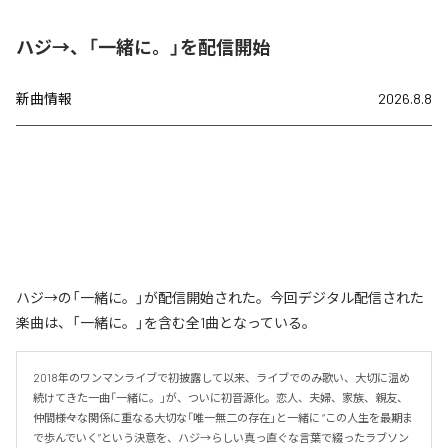
ハジ→、「一緒に。」を配信開始
新曲情報
2026.8.8
ハジ→の「一緒に。」が配信開始された。今回デジタル配信された
楽曲は、「一緒に。」を含む全1曲となっている。
2018年のワンマンライブで初披露して以来、ライブでのみ歌い、大切に温め
続けてきた一曲「一緒に。」が、ついに初音源化。恋人、夫婦、家族、親友、
仲間――様々な関係に重なる大切な「唯一無二の存在」と一緒に “この人生を最期ま
で歩んでいく”という決意を、ハジ→らしい真っ直ぐな言葉で綴ったラブソン