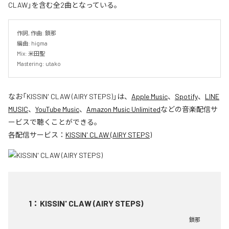
CLAW」を含む全2曲となっている。
作詞, 作曲: 鎖那

編曲: higma

Mix: 米田聖

Mastering: utako
なお「
KISSIN' CLAW (AIRY STEPS)
」は、
Apple Music
、
Spotify
、
LINE
MUSIC
、
YouTube Music
、
Amazon Music Unlimited
などの音楽配信サ
ービスで聴くことができる。
各配信サービス：
KISSIN' CLAW (AIRY STEPS)
1
：
KISSIN' CLAW (AIRY STEPS)
鎖那