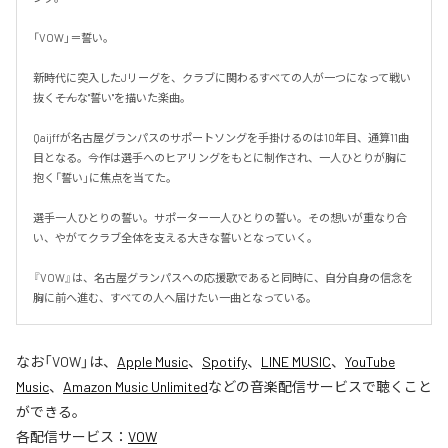
「VOW」＝誓い。

新時代に突入したJリーグを、クラブに関わるすべての人が一つになって戦い
抜く――そんな"誓い"を描いた楽曲。

Qaijffが名古屋グランパスのサポートソングを手掛けるのは10年目、通算11曲
目となる。今作は選手へのヒアリングをもとに制作され、一人ひとりが胸に
抱く「誓い」に焦点を当てた。

選手一人ひとりの誓い。サポーター一人ひとりの誓い。その想いが重なり合
い、やがてクラブ全体を支える大きな誓いとなっていく。

『VOW』は、名古屋グランパスへの応援歌であると同時に、自分自身の信念を
胸に前へ進む、すべての人へ届けたい一曲となっている。
なお「
VOW
」は、
Apple Music
、
Spotify
、
LINE MUSIC
、
YouTube
Music
、
Amazon Music Unlimited
などの音楽配信サービスで聴くこと
ができる。
各配信サービス：
VOW