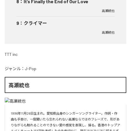
8
：
It’s Finally the End of Our Love
高瀬統也
9
：
クライマー
高瀬統也
TTT inc
ジャンル：
J-Pop
高瀬統也
1996年11月26日生まれ。愛知県出身のシンガーソングライター。作詞・作
曲も手掛け、一度聞いたら忘れられない高瀬ならではのフレーズで、形があ
りながらも触れることのできない愛の感覚を表現し、操る。香港のトップア
ルバムチャートで3冠を達成したのを皮切りに、現在ではアジアに留まらず