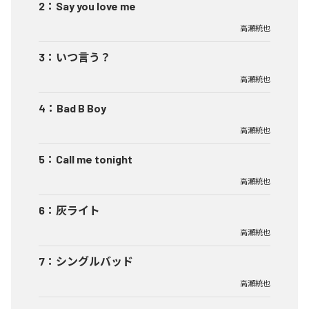
2
：
Say you love me
高瀬統也
3
：
いつ言う？
高瀬統也
4
：
Bad B Boy
高瀬統也
5
：
Call me tonight
高瀬統也
6
：
灰ライト
高瀬統也
7
：
シングルバッド
高瀬統也