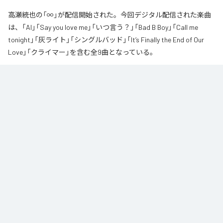
高瀬統也の「∞」が配信開始された。今回デジタル配信された楽曲
は、「AI」「Say you love me」「いつ言う？」「Bad B Boy」「Call me
tonight」「灰ライト」「シングルバッド」「It’s Finally the End of Our
Love」「クライマー」を含む全9曲となっている。
なお「
∞
」は、
Apple Music
、
Spotify
、
LINE MUSIC
、
YouTube Music
、
Amazon Music Unlimited
などの音楽配信サービスで聴くことができ
る。
各配信サービス：
∞
1
：
AI
高瀬統也
2
：
Say you love me