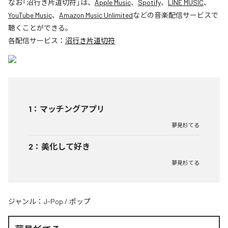
なお「
沼行き片道切符
」は、
Apple Music
、
Spotify
、
LINE MUSIC
、
YouTube Music
、
Amazon Music Unlimited
などの音楽配信サービスで
聴くことができる。
各配信サービス：
沼行き片道切符
1
：
マッチングアプリ
夢見杉てる
2
：
美化して好き
夢見杉てる
ジャンル：
J-Pop
/
ポップ