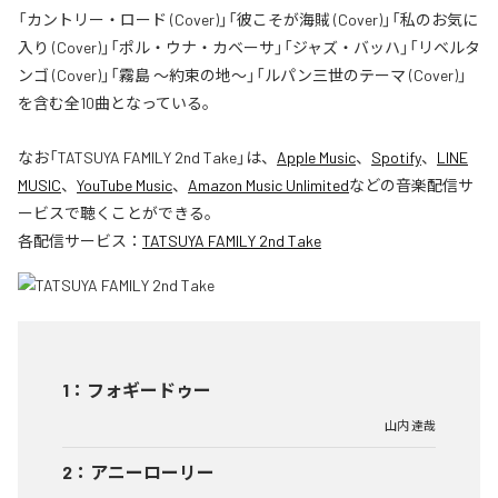
「カントリー・ロード (Cover)」「彼こそが海賊 (Cover)」「私のお気に
入り (Cover)」「ポル・ウナ・カベーサ」「ジャズ・バッハ」「リベルタ
ンゴ (Cover)」「霧島 〜約束の地〜」「ルパン三世のテーマ (Cover)」
を含む全10曲となっている。
なお「
TATSUYA FAMILY 2nd Take
」は、
Apple Music
、
Spotify
、
LINE
MUSIC
、
YouTube Music
、
Amazon Music Unlimited
などの音楽配信サ
ービスで聴くことができる。
各配信サービス：
TATSUYA FAMILY 2nd Take
1
：
フォギードゥー
山内 達哉
2
：
アニーローリー