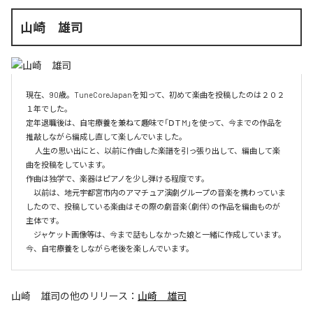
山崎 雄司
現在、90歳。TuneCoreJapanを知って、初めて楽曲を投稿したのは２０２
１年でした。

定年退職後は、自宅療養を兼ねて趣味で「ⅮＴM」を使って、今までの作品を
推敲しながら編成し直して楽しんでいました。

　 人生の思い出にと、以前に作曲した楽譜を引っ張り出して、編曲して楽
曲を投稿をしています。

作曲は独学で、楽器はピアノを少し弾ける程度です。

　以前は、地元宇都宮市内のアマチュア演劇グループの音楽を携わっていま
したので、投稿している楽曲はその際の劇音楽（劇伴）の作品を編曲ものが
主体です。

　ジャケット画像等は、今まで話もしなかった娘と一緒に作成しています。
今、自宅療養をしながら老後を楽しんでいます。
山崎 雄司
の他のリリース：
山崎 雄司