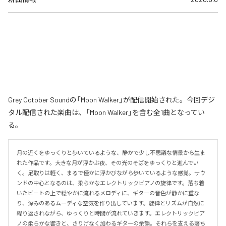
Grey October Soundの「Moon Walker」が配信開始された。今回デジ
タル配信された楽曲は、「Moon Walker」を含む全1曲となってい
る。
月の近くをゆっくりと歩いているような、静かで少し不思議な情景から生ま
れた作品です。大きな月が浮かぶ夜、その光のそばをゆっくりと進んでい
く。足取りは軽く、まるで僅かに浮かびながら歩いているような感覚。サウ
ンドの中心となるのは、柔らかなエレクトリックピアノの旋律です。落ち着
いたビートの上で穏やかに流れるメロディに、ギターの音色が静かに重な
り、深みのあるムーディな空気を作り出しています。旋律とリズムが自然に
繰り返されながら、ゆっくりと時間が流れていきます。エレクトリックピア
ノの柔らかな響きと、さりげなく加わるギターの余韻。それらを支える落ち