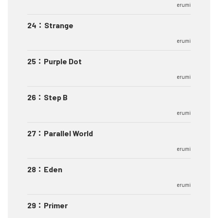
erumi
24
：
Strange
erumi
25
：
Purple Dot
erumi
26
：
Step B
erumi
27
：
Parallel World
erumi
28
：
Eden
erumi
29
：
Primer