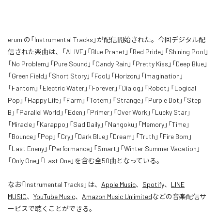
erumiの「Instrumental Tracks」が配信開始された。今回デジタル配
信された楽曲は、「ALIVE」「Blue Pranet」「Red Pride」「Shining Pool」
「No Problem」「Pure Sound」「Candy Rain」「Pretty Kiss」「Deep Blue」
「Green Field」「Short Story」「Fool」「Horizon」「Imagination」
「Fantom」「Electric Water」「Forever」「Dialog」「Robot」「Logical
Pop」「Happy Life」「Farm」「Totem」「Strange」「Purple Dot」「Step
B」「Parallel World」「Eden」「Primer」「Over Work」「Lucky Star」
「Miracle」「Karappo」「Sad Daily」「Nangoku」「Memory」「Time」
「Bounce」「Pop」「Cry」「Dark Blue」「Dream」「Truth」「Fire Bom」
「Last Eneny」「Performance」「Smart」「Winter Summer Vacation」
「Only One」「Last One」を含む全50曲となっている。
なお「
Instrumental Tracks
」は、
Apple Music
、
Spotify
、
LINE
MUSIC
、
YouTube Music
、
Amazon Music Unlimited
などの音楽配信サ
ービスで聴くことができる。