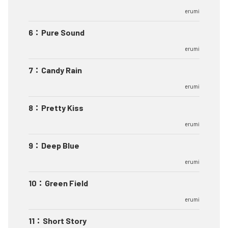
erumi
6
：
Pure Sound
erumi
7
：
Candy Rain
erumi
8
：
Pretty Kiss
erumi
9
：
Deep Blue
erumi
10
：
Green Field
erumi
11
：
Short Story