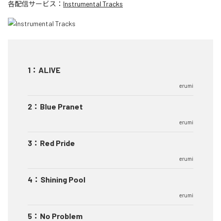
各配信サービス：
Instrumental Tracks
1
：
ALIVE
erumi
2
：
Blue Pranet
erumi
3
：
Red Pride
erumi
4
：
Shining Pool
erumi
5
：
No Problem