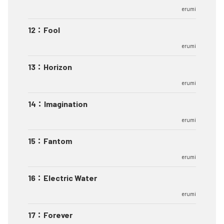
erumi
12
：
Fool
erumi
13
：
Horizon
erumi
14
：
Imagination
erumi
15
：
Fantom
erumi
16
：
Electric Water
erumi
17
：
Forever