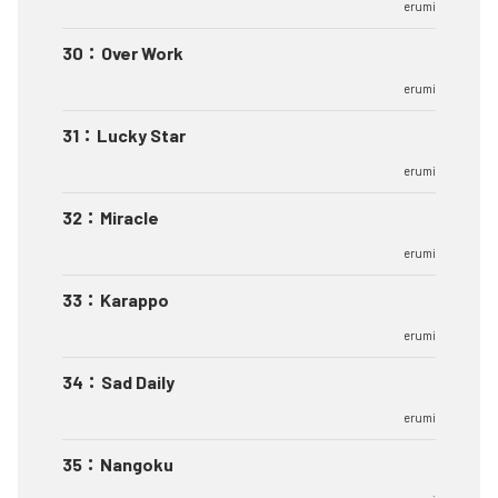
erumi
30
：
Over Work
erumi
31
：
Lucky Star
erumi
32
：
Miracle
erumi
33
：
Karappo
erumi
34
：
Sad Daily
erumi
35
：
Nangoku