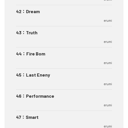
42
：
Dream
erumi
43
：
Truth
erumi
44
：
Fire Bom
erumi
45
：
Last Eneny
erumi
46
：
Performance
erumi
47
：
Smart
erumi