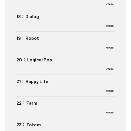
erumi
18
：
Dialog
erumi
19
：
Robot
erumi
20
：
Logical Pop
erumi
21
：
Happy Life
erumi
22
：
Farm
erumi
23
：
Totem