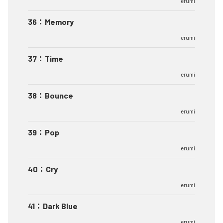
erumi
36
：
Memory
erumi
37
：
Time
erumi
38
：
Bounce
erumi
39
：
Pop
erumi
40
：
Cry
erumi
41
：
Dark Blue
erumi