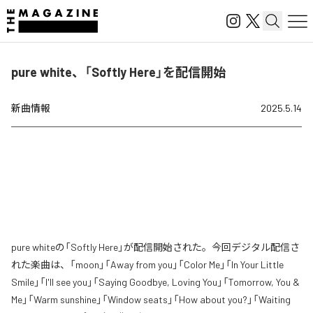
pure white、「Softly Here」を配信開始
新曲情報
2025.5.14
pure whiteの「Softly Here」が配信開始された。今回デジタル配信さ
れた楽曲は、「moon」「Away from you」「Color Me」「In Your Little
Smile」「I'll see you」「Saying Goodbye, Loving You」「Tomorrow, You &
Me」「Warm sunshine」「Window seats」「How about you?」「Waiting