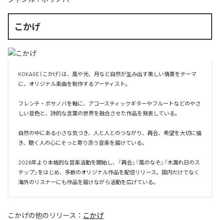
こかげ
KOKAGE（こかげ）は、風や光、月など自然が生み出す美しい情景をテーマ
に、オリジナル楽曲を制作するアーティスト。

フレンチ・ボサノバを軸に、アコースティックギターやフルートなどのやさ
しい音色と、詩的な言葉の世界を融合させた作品を発表している。

自然の中にある小さな気づき、人と人とのつながり、再会、希望を大切に描
き、聴く人の心にそっと寄り添う音楽を届けている。

2026年より本格的な音楽活動を開始し、『再会』『風のなぞ』『木漏れ日のス
テップ』をはじめ、多数のオリジナル作品を配信リリース。国内だけでなく
海外のリスナーにも作品を届けながら活動を広げている。
こかげ
の他のリリース：
こかげ