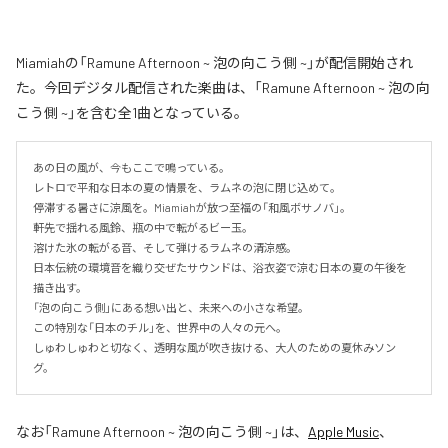
Miamiahの「Ramune Afternoon ~ 泡の向こう側 ~」が配信開始され
た。今回デジタル配信された楽曲は、「Ramune Afternoon ~ 泡の向
こう側 ~」を含む全1曲となっている。
あの日の風が、今もここで鳴っている。

レトロで平和な日本の夏の情景を、ラムネの泡に閉じ込めて。

停滞する暑さに涼風を。Miamiahが放つ至福の「和風ボサノバ」。

軒先で揺れる風鈴、瓶の中で転がるビー玉。

溶けた氷の転がる音、そして弾けるラムネの清涼感。

日本伝統の環境音を織り交ぜたサウンドは、浴衣姿で涼む日本の夏の午後を
描き出す。

「泡の向こう側」にある想い出と、未来への小さな希望。

この特別な「日本のチル」を、世界中の人々の元へ。

しゅわしゅわと切なく、透明な風が吹き抜ける、大人のための夏休みソン
グ。
なお「
Ramune Afternoon ~ 泡の向こう側 ~
」は、
Apple Music
、