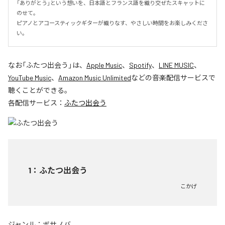
「ありがとう」という想いを、日本語とフランス語を織り交ぜたスキャットに
のせて。

ピアノとアコースティックギターが織りなす、やさしい時間をお楽しみくださ
い。
なお「
ふたつ出会う
」は、
Apple Music
、
Spotify
、
LINE MUSIC
、
YouTube Music
、
Amazon Music Unlimited
などの音楽配信サービスで
聴くことができる。
各配信サービス：
ふたつ出会う
1
：
ふたつ出会う
こかげ
ジャンル：
ボサノバ