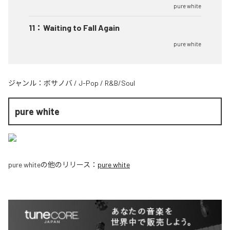
pure white
11
：
Waiting to Fall Again
pure white
ジャンル：
ボサノバ
/
J-Pop
/
R&B/Soul
pure white
pure white
の他のリリース：
pure white