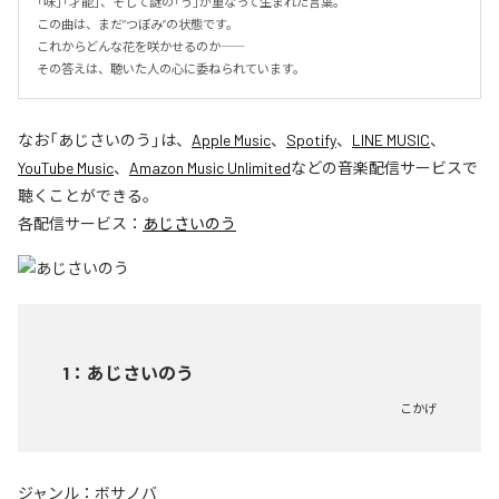
「味」「才能」、そして謎の「う」が重なって生まれた言葉。

この曲は、まだ“つぼみ”の状態です。

これからどんな花を咲かせるのか――

その答えは、聴いた人の心に委ねられています。
なお「
あじさいのう
」は、
Apple Music
、
Spotify
、
LINE MUSIC
、
YouTube Music
、
Amazon Music Unlimited
などの音楽配信サービスで
聴くことができる。
各配信サービス：
あじさいのう
1
：
あじさいのう
こかげ
ジャンル：
ボサノバ