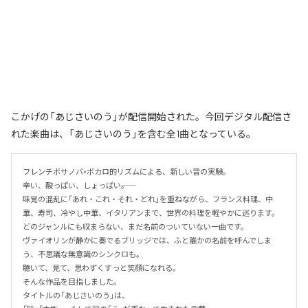
こかげの「あじさいのう」が配信開始された。今回デジタル配信さ
れた楽曲は、「あじさいのう」を含む全1曲となっている。
フレンチボサノバ×ボカロ的リズムによる、新しい音の実験。

辛い、酸っぱい、しょっぱい――。

味覚の混乱に「あれ・これ・それ・どれ」を重ねながら、フランス料理、中
華、寿司、冷やし中華、イタリアンまで、世界の料理を軽やかに巡ります。

どのジャンルにも収まらない、まだ名前のついていない一曲です。

ヴァイオリンが静かに奏でるブリッジでは、ふと誰かの名前を呼んでしま
う、不思議な無意識のシンクロも。

聴いて、見て、思わずくすっと笑顔になれる。

そんな作品を目指しました。

タイトルの「あじさいのう」は、
