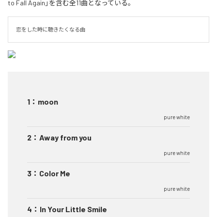
to Fall Again」を含む全11曲となっている。
恋をした時に聴きたくなる曲
1
：
moon
pure white
2
：
Away from you
pure white
3
：
Color Me
pure white
4
：
In Your Little Smile