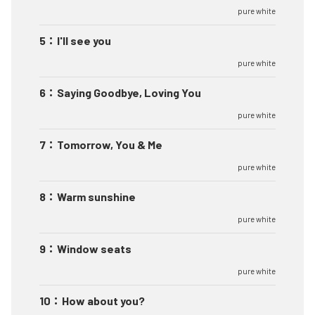
pure white
5
：
I'll see you
pure white
6
：
Saying Goodbye, Loving You
pure white
7
：
Tomorrow, You & Me
pure white
8
：
Warm sunshine
pure white
9
：
Window seats
pure white
10
：
How about you?