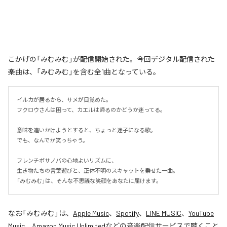
こかげの「みむみむ」が配信開始された。今回デジタル配信された
楽曲は、「みむみむ」を含む全1曲となっている。
イルカが居るから、サメが目覚めた。

フクロウさんは困って、カエルは帰るのかどうか迷ってる。

意味を追いかけようとすると、ちょっと迷子になる歌。

でも、なんでか笑っちゃう。

フレンチボサノバの心地よいリズムに、

生き物たちの言葉遊びと、正体不明のスキャットを乗せた一曲。

「みむみむ」は、そんな不思議な笑顔をあなたに届けます。
なお「
みむみむ
」は、
Apple Music
、
Spotify
、
LINE MUSIC
、
YouTube
Music
、
Amazon Music Unlimited
などの音楽配信サービスで聴くこと