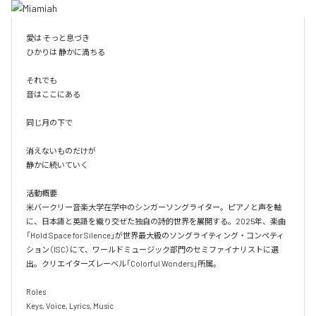
愛は そっと息づき

ひかりは 静かに満ちる

それでも

音はここにある

同じ月の下で

消えないものだけが

静かに続いていく

活動概要

米バークリー音楽大学在学中のシンガーソングライター。ピアノと声を軸
に、日本語と英語を織り交ぜた独自の詩的世界を展開する。2025年、楽曲
「Hold Space for Silence」が世界最大級のソングライティング・コンペティ
ション（ISC）にて、ワールドミュージック部門のセミファイナリストに選
出。クリエイターズレーベル「Colorful Wonders」所属。

Roles

Keys, Voice, Lyrics, Music
