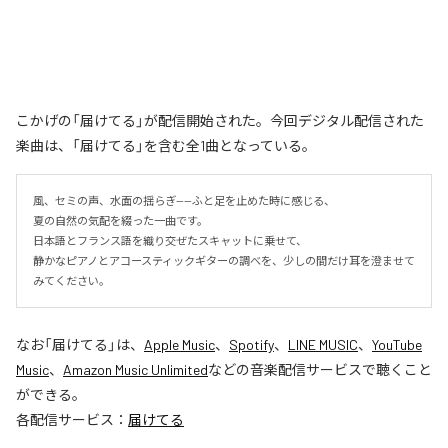
こかげの「届けてる」が配信開始された。今回デジタル配信された
楽曲は、「届けてる」を含む全1曲となっている。
風、セミの声、水面の揺らぎ——ふと足を止めた時に感じる、

夏の自然の気配を綴った一曲です。

日本語とフランス語を織り交ぜたスキャットに乗せて、

静かなピアノとアコースティックギターの調べを、少しの間だけ耳を澄ませて
みてください。
なお「
届けてる
」は、
Apple Music
、
Spotify
、
LINE MUSIC
、
YouTube
Music
、
Amazon Music Unlimited
などの音楽配信サービスで聴くこと
ができる。
各配信サービス：
届けてる