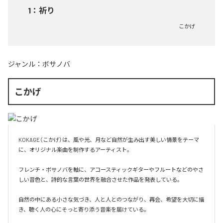
1
：
祈り
こかげ
ジャンル：
ボサノバ
こかげ
KOKAGE（こかげ）は、風や光、月など自然が生み出す美しい情景をテーマ
に、オリジナル楽曲を制作するアーティスト。

フレンチ・ボサノバを軸に、アコースティックギターやフルートなどのやさ
しい音色と、詩的な言葉の世界を融合させた作品を発表している。

自然の中にある小さな気づき、人と人とのつながり、再会、希望を大切に描
き、聴く人の心にそっと寄り添う音楽を届けている。
