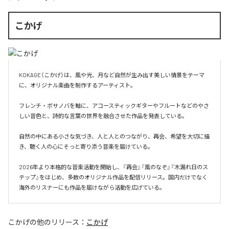
こかげ
KOKAGE（こかげ）は、風や光、月など自然が生み出す美しい情景をテーマ
に、オリジナル楽曲を制作するアーティスト。

フレンチ・ボサノバを軸に、アコースティックギターやフルートなどのやさ
しい音色と、詩的な言葉の世界を融合させた作品を発表している。

自然の中にある小さな気づき、人と人とのつながり、再会、希望を大切に描
き、聴く人の心にそっと寄り添う音楽を届けている。

2026年より本格的な音楽活動を開始し、『再会』『風のなぞ』『木漏れ日のス
テップ』をはじめ、多数のオリジナル作品を配信リリース。国内だけでなく
海外のリスナーにも作品を届けながら活動を広げている。
こかげ
の他のリリース：
こかげ