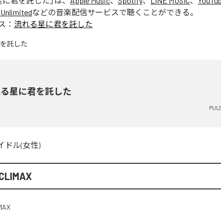
星に君を託した
」は、
Apple Music
、
Spotify
、
LINE MUSIC
、
YouTub
Unlimited
などの音楽配信サービスで聴くことができる。
ス：
流れる星に君を託した
れる星に君を託した
PUL
イドル(女性)
CLIMAX