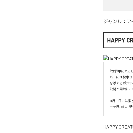
ジャンル：
ア
HAPPY C
「世界中にハッピ
バーには松本せ
を添えるポジテ
公開と同時に、
11月16日に
ーを目指し、新た
HAPPY CREAT