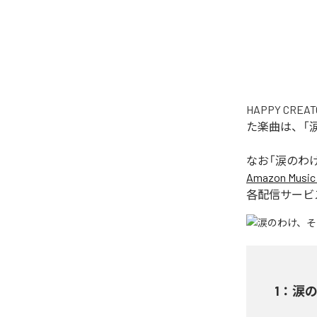
HAPPY C
た楽曲は、「
なお「
涙のわ
Amazon Music 
各配信サービ
1
：
涙