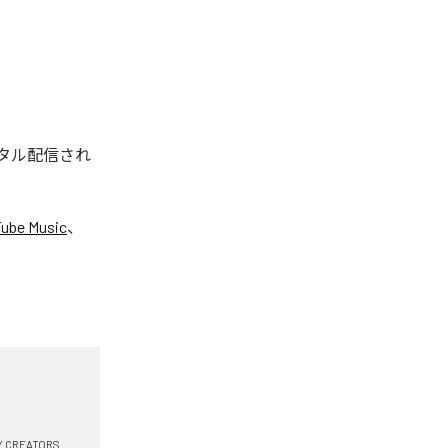
ジタル配信され
ube Music
、
Y CREATORS