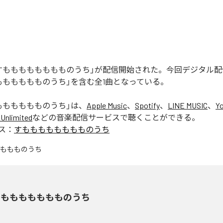
すもももももももものうち」が配信開始された。今回デジタル
もももももものうち」を含む全1曲となっている。
もももももものうち
」は、
Apple Music
、
Spotify
、
LINE MUSIC
、
Y
Unlimited
などの音楽配信サービスで聴くことができる。
ス：
すもももももももものうち
もももももももものうち