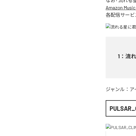
なお「
流れる
Amazon Music 
各配信サービ
1
：
流
ジャンル：
ア
PULSAR_