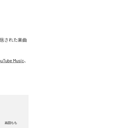
配信された楽曲
ouTube Music
、
高田もも