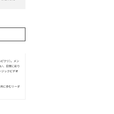
ハピクリ）。メン
揃い、日常に彩り
ージックビデオ
と共に歩むリーダ