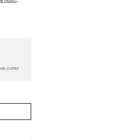
e Music
、
SAR_CLIMAX