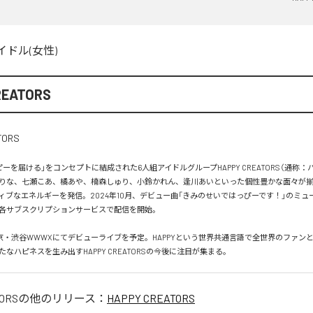
イドル(女性)
REATORS
ーを届ける」をコンセプトに結成された6人組アイドルグループHAPPY CREATORS（通称：
りな、七瀬こあ、橘あや、楠森しゅり、小鈴かれん、逢川あいといった個性豊かな面々が
ィブなエネルギーを発信。2024年10月、デビュー曲「きみのせいではっぴーです！」のミュ
各サブスクリプションサービスで配信を開始。

は東京・渋谷WWWXにてデビューライブを予定。HAPPYという世界共通言語で全世界のファン
なハピネスを生み出すHAPPY CREATORSの今後に注目が集まる。
ORS
の他のリリース：
HAPPY CREATORS