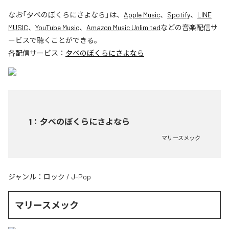
なお「
夕べのぼくらにさよなら
」は、
Apple Music
、
Spotify
、
LINE
MUSIC
、
YouTube Music
、
Amazon Music Unlimited
などの音楽配信サ
ービスで聴くことができる。
各配信サービス：
夕べのぼくらにさよなら
1
：
夕べのぼくらにさよなら
マリースメック
ジャンル：
ロック
/
J-Pop
マリースメック