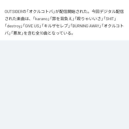
OUTSIDERの「オクルコトバ」が配信開始された。今回デジタル配信
された楽曲は、「karano」「罪を背負え」「殴りゃいいさ」「SHIT」
「destroy」「GIVE US」「キルザセレブ」「BURNING AWAY」「オクルコト
バ」「悪友」を含む全10曲となっている。
なお「
オクルコトバ
」は、
Apple Music
、
Spotify
、
LINE MUSIC
、
YouTube Music
、
Amazon Music Unlimited
などの音楽配信サービスで
聴くことができる。
各配信サービス：
オクルコトバ
1
：
karano
OUTSIDER
2
：
罪を背負え