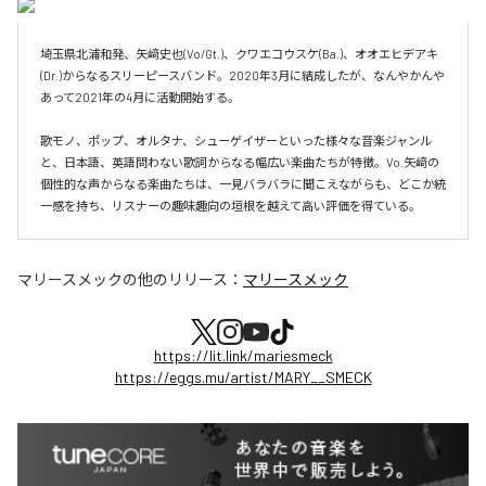
埼玉県北浦和発、矢﨑史也(Vo/Gt.)、クワエコウスケ(Ba.)、オオエヒデアキ
(Dr.)からなるスリーピースバンド。2020年3月に結成したが、なんやかんや
あって2021年の4月に活動開始する。

歌モノ、ポップ、オルタナ、シューゲイザーといった様々な音楽ジャンル
と、日本語、英語問わない歌詞からなる幅広い楽曲たちが特徴。Vo.矢﨑の
個性的な声からなる楽曲たちは、一見バラバラに聞こえながらも、どこか統
一感を持ち、リスナーの趣味趣向の垣根を越えて高い評価を得ている。
マリースメック
の他のリリース：
マリースメック
https://lit.link/mariesmeck
https://eggs.mu/artist/MARY__SMECK