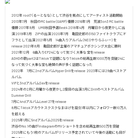
2012年 root7（るーとなな）として渋谷を拠点にしてアーティスト活動開始 
2013年7月　秋田のMC battle（GAMP）優勝 2016年1月　荒波3on3 MC battle 
優勝 2017年9月　UMB秋田予選Best4 2018年4月　月曜日から夜更かしに出
演 2019年3月　ZIP!の出演 2020年7月　亀田史郎の3150ファイトクラブにド
フラとして出演 2021年5月　14曲入りアルバム（NEOやりらふぃー）を
release 2021年8月　亀田史郎が主催のアマチュアボクシング大会に勝利 
2021年12月　6曲入りEP24になって気づく大事な 宝をrelease

ADHDの歌part2はTiktokで話題になりTiktokの総再生数1000万を突破24に
なって気づく大事な宝も絶賛の声が多く話題になった

2022年　7月に2ndアルバムHyper Drillをrelease  2023年には29曲ベストア
ルバム

VIPと3ndアルバムSexをrelease

2024年の2月に月曜から夜更かし2度目の出演 3月にDrillのベストアルバム
Summer Drill

7月に4ndアルバムLevel 27をrelease

8月にTiktokアカウトスクスクなまはげを設立1年以内にフォロワー数10万人
を超える

2025年1月に5ndアルバム2025をrelease

渋谷のNo.1の曲がInstagramのMVショートを含め総再生数500万を突破

2025年にもう1枚のアルバムがリリース予定されていて今後の活動にも目が