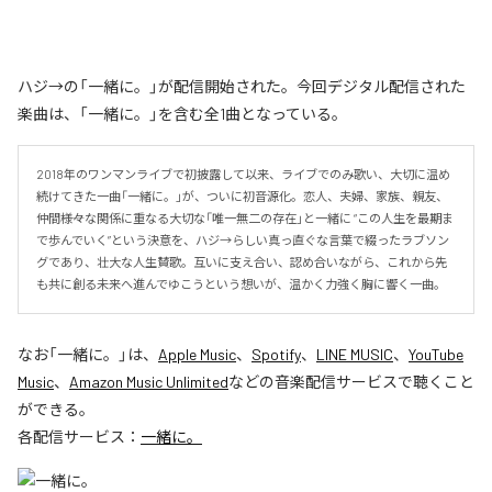
ハジ→の「一緒に。」が配信開始された。今回デジタル配信された
楽曲は、「一緒に。」を含む全1曲となっている。
2018年のワンマンライブで初披露して以来、ライブでのみ歌い、大切に温め
続けてきた一曲「一緒に。」が、ついに初音源化。恋人、夫婦、家族、親友、
仲間――様々な関係に重なる大切な「唯一無二の存在」と一緒に “この人生を最期ま
で歩んでいく”という決意を、ハジ→らしい真っ直ぐな言葉で綴ったラブソン
グであり、壮大な人生賛歌。互いに支え合い、認め合いながら、これから先
も共に創る未来へ進んでゆこうという想いが、温かく力強く胸に響く一曲。
なお「
一緒に。
」は、
Apple Music
、
Spotify
、
LINE MUSIC
、
YouTube
Music
、
Amazon Music Unlimited
などの音楽配信サービスで聴くこと
ができる。
各配信サービス：
一緒に。