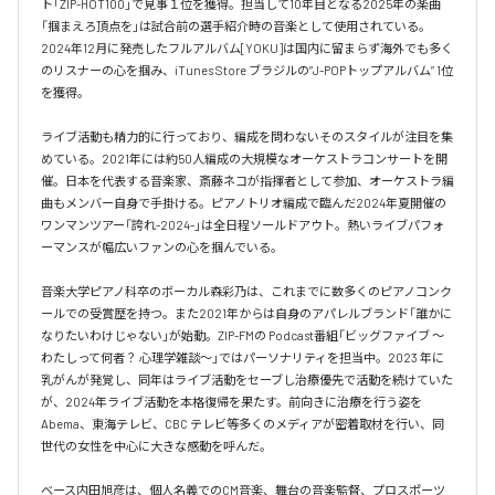
ト「ZIP-HOT100」で見事１位を獲得。担当して10年目となる2025年の楽曲
「掴まえろ頂点を」は試合前の選手紹介時の音楽として使用されている。

2024年12月に発売したフルアルバム[YOKU]は国内に留まらず海外でも多く
のリスナーの心を掴み、iTunes Store ブラジルの”J-POPトップアルバム” 1位
を獲得。

ライブ活動も精力的に行っており、編成を問わないそのスタイルが注目を集
めている。2021年には約50人編成の大規模なオーケストラコンサートを開
催。日本を代表する音楽家、斎藤ネコが指揮者として参加、オーケストラ編
曲もメンバー自身で手掛ける。ピアノトリオ編成で臨んだ2024年夏開催の
ワンマンツアー「誇れ-2024-」は全日程ソールドアウト。熱いライブパフォ
ーマンスが幅広いファンの心を掴んでいる。

音楽大学ピアノ科卒のボーカル森彩乃は、これまでに数多くのピアノコンク
ールでの受賞歴を持つ。また2021年からは自身のアパレルブランド「誰かに
なりたいわけじゃない」が始動。ZIP-FMの Podcast番組「ビッグファイブ 〜
わたしって何者？ 心理学雑談〜」ではパーソナリティを担当中。2023 年に
乳がんが発覚し、同年はライブ活動をセーブし治療優先で活動を続けていた
が、2024年ライブ活動を本格復帰を果たす。前向きに治療を行う姿を
Abema、東海テレビ、CBC テレビ等多くのメディアが密着取材を行い、同
世代の女性を中心に大きな感動を呼んだ。

ベース内田旭彦は、個人名義でのCM音楽、舞台の音楽監督、プロスポーツ