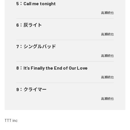
5
：
Call me tonight
高瀬統也
6
：
灰ライト
高瀬統也
7
：
シングルバッド
高瀬統也
8
：
It’s Finally the End of Our Love
高瀬統也
9
：
クライマー
高瀬統也
TTT inc