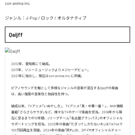
con anima inc.
ジャンル：
J-Pop
/
ロック
/
オルタナティブ
Qaijff
2012年、愛知県にて結成。

2017年、ソニーミュージックよりメジャーデビュー。

2021年に独立し、現在はcon anima Inc.に所属。

ピアノサウンドを軸として多様なジャンルの音楽が混在するQaijffの楽曲
は、高い強度の音楽性と独自性を持つ。

結成以来、TVアニメ「いぬやしき」、TVアニメ「真・中華一番！」、NHK情報
番組「さらさらサラダ」など、様々なTVのテーマ楽曲を担当。2016年から現
在に至るまでの10年間、Jリーグチーム「名古屋グランパス」のオフィシャル
サポートソングを担当。2023年の楽曲「たぎってしかたないわ」はTikTokで
100万回再生を突破。2024年の楽曲「誇れ」は、ZIP-FMオフィシャルチャー