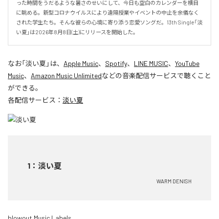
った時間をうだるような暑さのせいにして、今日も空白のカレンダーを横目
に眺める。新型コロナウイルスにより遠隔授業やイベントの中止を余儀なく
された学生たち。そんな彼らの心境に寄り添う恋愛ソングだ。13th Single「淡
い夏」は2026年8月8日(土)にリリースを開始した。
なお「
淡い夏
」は、
Apple Music
、
Spotify
、
LINE MUSIC
、
YouTube
Music
、
Amazon Music Unlimited
などの音楽配信サービスで聴くこと
ができる。
各配信サービス：
淡い夏
1
：
淡い夏
WARM DENISH
blowout Music Labels