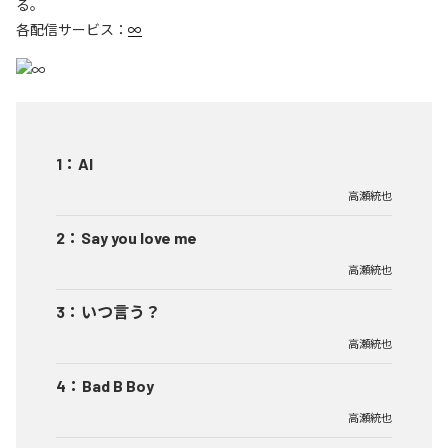
る。
各配信サービス：
∞
1
：
AI
高瀬統也
2
：
Say you love me
高瀬統也
3
：
いつ言う？
高瀬統也
4
：
Bad B Boy
高瀬統也