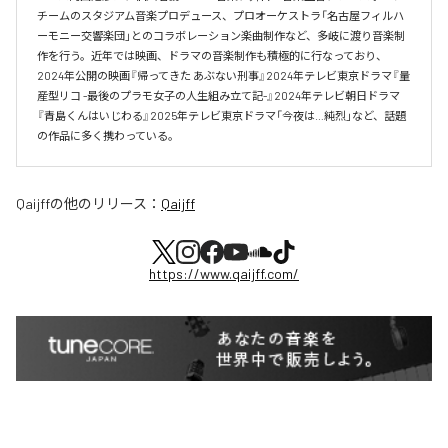
チームのスタジアム音楽プロデュース、プロオーケストラ「名古屋フィルハ
ーモニー交響楽団」とのコラボレーション楽曲制作など、多岐に渡り音楽制
作を行う。近年では映画、ドラマの音楽制作も積極的に行なっており、
2024年公開の映画『帰ってきた あぶない刑事』2024年テレビ東京ドラマ『量
産型リコ -最後のプラモ女子の人生組み立て記-』2024年テレビ朝日ドラマ
『青島くんはいじわる』2025年テレビ東京ドラマ「今夜は…純烈」など、話題
の作品に多く携わっている。
Qaijff
の他のリリース：
Qaijff
https://www.qaijff.com/