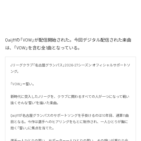
Qaijffの「VOW」が配信開始された。今回デジタル配信された楽曲
は、「VOW」を含む全1曲となっている。
Jリーグクラブ「名古屋グランパス」2026-27シーズン オフィシャルサポートソ
ング。

「VOW」＝誓い。

新時代に突入したJリーグを、クラブに関わるすべての人が一つになって戦い
抜く――そんな"誓い"を描いた楽曲。

Qaijffが名古屋グランパスのサポートソングを手掛けるのは10年目、通算11曲
目となる。今作は選手へのヒアリングをもとに制作され、一人ひとりが胸に
抱く「誓い」に焦点を当てた。

選手一人ひとりの誓い。サポーター一人ひとりの誓い。その想いが重なり合