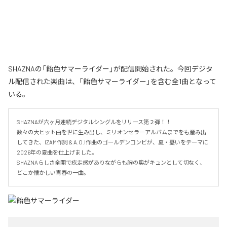
SHAZNAの「飴色サマーライダー」が配信開始された。今回デジタ
ル配信された楽曲は、「飴色サマーライダー」を含む全1曲となって
いる。
SHAZNAが六ヶ月連続デジタルシングルをリリース第２弾！！

数々の大ヒット曲を世に生み出し、ミリオンセラーアルバムまでをも産み出
してきた、IZAM作詞 & A.O.I作曲のゴールデンコンビが、夏・憂いをテーマに
2026年の夏曲を仕上げました。

SHAZNAらしさ全開で疾走感がありながらも胸の奥がキュンとして切なく、
どこか懐かしい青春の一曲。