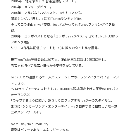
2005年　地元 仙台にて 音楽活動をスタート。

2013年　メジャーデビュー。

2015年　アルバム『 ハジベスト。』オリコン４位。

同年シングル『君と。』にてiTunesランキング1位。

そしてコラボ曲 miwa『夜空。feat.ハジ→』でもiTunesランキング1位を獲
得。

2016年　コラボベストとなる『コラボ de ハジベスト。』ではLINE MUSICラ
ンキング1位。

リリース作品は配信チャートを中心に数々のタイトルを獲得。

現在YouTube登録者数は20万人、楽曲総再生回数は2億回に達し、

老若男女問わず幅広い世代から支持を受けている。 

back DJとの連携のみで一人でステージに立ち、ワンマイクでパフォーマン
スしきる、

“ソロライブアーティスト”として、10,000%現場叩き上げの圧巻のLIVEパフ
ォーマンスと

「ラップするように歌い、歌うようにラップする」ハジ→のスタイルは、

まさに「シンガーソング・エンターテイナー」を自称するに相応しい唯一無
二のハジ→ワールド。

No music , No human life。

音楽はパワーであり、エネルギーである。
