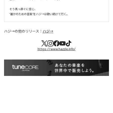
そう真っ直ぐに信じ、

ハジ→
の他のリリース：
ハジ→
https://www.hazzie.info/