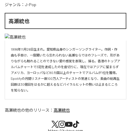
ジャンル：
J-Pop
高瀬統也
1996年11月26日生まれ。愛知県出身のシンガーソングライター。作詞・作
曲も手掛け、一度聞いたら忘れられない高瀬ならではのフレーズで、形があ
りながらも触れることのできない愛の感覚を表現し、操る。香港のトップア
ルバムチャートで3冠を達成したのを皮切りに、現在ではアジアに留まらず
アメリカ、ヨーロッパなど80カ国以上のチャートでアルバムが1位を獲得。
Spotifyの月間リスナー数100万人アーティストの常連となり、楽曲の総再生
回数は30億回をはるかに超えるなどバイラルヒットの勢いは止まるところ
を知らない。
高瀬統也
の他のリリース：
高瀬統也
https://t-toya.com