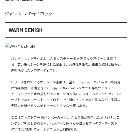
ジャンル：
J-Pop
/
ロック
WARM DENISH
バンドサウンドを中心としたミクスチャーポップ(ロック)をジャンルに持
ち、若い現代シーンを歌にした楽曲は、共感性を生む。繊細な歌詞と暖かい
声を活かしたソロアーティスト。

リリースされているオリジナル楽曲は、全てComposer／Vo：みやっち自身
が作詞作曲、編曲を行っている。アルバムのジャケット写真やイラスト、ミ
ュージックビデオの撮影やアニメーション作り、ウォームデニッシュのコン
セプトであるファストフード店をCG/3D制作ソフトで自ら作るなど、多彩な
表現力を魅せるマルチミュージシャンな一面もある。

ここはファストフード(ハンバーガーグルメ)と音楽が融合したオリジナルコ
ンテンツを楽しめる場所。ハンバーガ屋さんがコンセプトのアーティスト
WARM DENISH (ウォームデニッシュ)開店です。