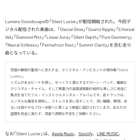
Lumiere Soundscapeの「Silent Luster」が配信開始された。今回デ
ジタル配信された楽曲は、「Glacial Glow」「Quartz Ripple」「Ethereal
Veil」「Diamond Mist」「Linear Aura」「Silent Depth」「Pure Geometry」
「Neural Stillness」「Permafrost Rest」「Summit Clarity」を含む全10
曲となっている。
究極の静寂の聖域へと没入する、クリスタル・アンビエントの傑作集『Silent 
Luster』。

リズムのあるビートを排し、ゆっくりと進化するドローン・パッド、繊細な
クリスタル・チャイム、そして無重力の高周波振動の純粋な美しさに完全に
焦点を当てたフル・インストゥルメンタル・アルバムです。各トラックは、
メンタルな雑音を排除し、ストレスを洗い流すことで、深い睡眠、瞑想、あ
るいは穏やかなフロー状態へと導くよう綿密に設計されています。あなたの
空間を完全に満たす、深遠で透明な平安をご体験ください。
なお「
Silent Luster
」は、
Apple Music
、
Spotify
、
LINE MUSIC
、