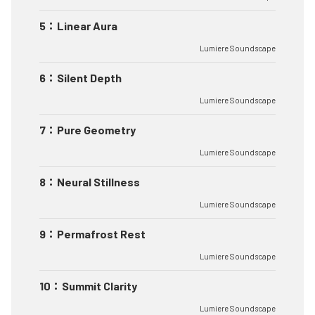
5
：
Linear Aura
Lumiere Soundscape
6
：
Silent Depth
Lumiere Soundscape
7
：
Pure Geometry
Lumiere Soundscape
8
：
Neural Stillness
Lumiere Soundscape
9
：
Permafrost Rest
Lumiere Soundscape
10
：
Summit Clarity
Lumiere Soundscape