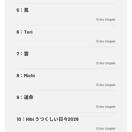
5
：
蔦
Eriko Uegaki
6
：
Tori
Eriko Uegaki
7
：
雲
Eriko Uegaki
8
：
Michi
Eriko Uegaki
9
：
運命
Eriko Uegaki
10
：
Hibi うつくしい日々2026
Eriko Uegaki