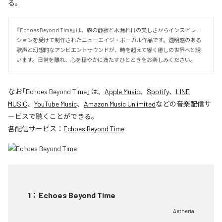
る。
『Echoes Beyond Time』は、森の静寂と木漏れ日の美しさからインスピレー
ションを受けて制作されたニューエイジ・ボーカル作品です。透明感のある
歌声と幻想的なアンビエントサウンドが、時を超えて響く癒しの世界へと誘
います。日常を離れ、心を穏やかに満たすひとときをお楽しみください。
なお「
Echoes Beyond Time
」は、
Apple Music
、
Spotify
、
LINE
MUSIC
、
YouTube Music
、
Amazon Music Unlimited
などの音楽配信サ
ービスで聴くことができる。
各配信サービス：
Echoes Beyond Time
1
：
Echoes Beyond Time
Aetheria