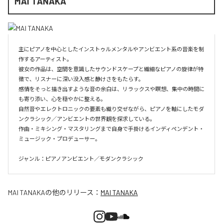
MAI TANAKA
主にピアノを中心としたインストゥルメンタルやアンビエント系の音楽を制
作するアーティスト。

彼女の作品は、空間を意識したサウンドスケープと繊細なピアノの旋律が特
徴で、リスナーに深い没入感と静けさをもたらす。

感情をそっと描き出すような音の余白は、リラックスや瞑想、集中の時間に
も寄り添い、心を穏やかに整える。

自然音やエレクトロニックの要素も織り交ぜながら、ピアノを軸にしたモダ
ンクラシック／アンビエントの世界観を探求している。

作曲・ミキシング・マスタリングまで自身で手掛けるインディペンデント・
ミュージック・プロデューサー。

ジャンル：ピアノアンビエント／モダンクラシック
MAI TANAKA
の他のリリース：
MAI TANAKA