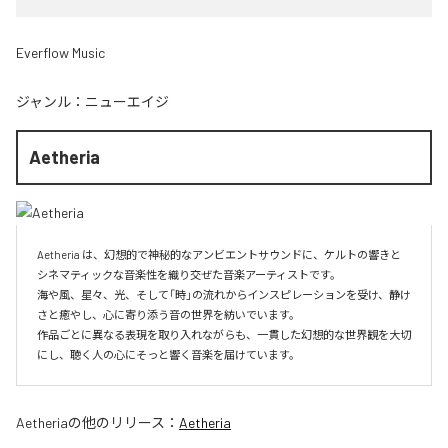
Everflow Music
ジャンル：
ニューエイジ
Aetheria
Aetheria は、幻想的で神秘的なアンビエントサウンドに、ケルトの響きと
シネマティックな音楽性を織り交ぜた音楽アーティストです。

海や風、星々、光、そして「時」の流れからインスピレーションを受け、静け
さと癒やし、心に寄り添う音の世界を紡いでいます。

作品ごとに異なる表現を取り入れながらも、一貫した幻想的な世界観を大切
にし、聴く人の心にそっと響く音楽を届けています。
Aetheria
の他のリリース：
Aetheria