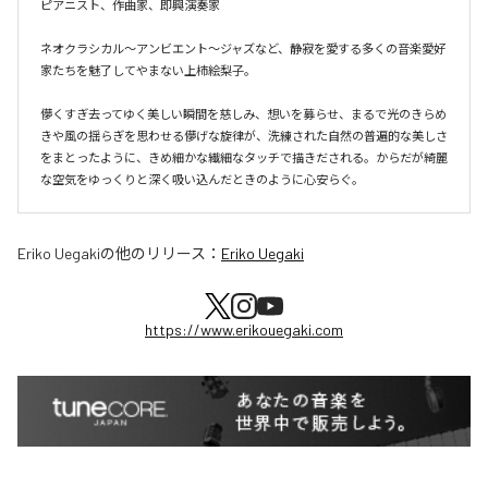
ピアニスト、作曲家、即興演奏家

ネオクラシカル〜アンビエント〜ジャズなど、静寂を愛する多くの音楽愛好
家たちを魅了してやまない上柿絵梨子。

儚くすぎ去ってゆく美しい瞬間を慈しみ、想いを募らせ、まるで光のきらめ
きや風の揺らぎを思わせる儚げな旋律が、洗練された自然の普遍的な美しさ
をまとったように、きめ細かな繊細なタッチで描きだされる。からだが綺麗
Eriko Uegaki
の他のリリース：
Eriko Uegaki
https://www.erikouegaki.com