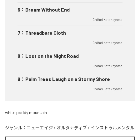
6
：
Dream Without End
Chihei Hatakeyama
7
：
Threadbare Cloth
Chihei Hatakeyama
8
：
Lost on the Night Road
Chihei Hatakeyama
9
：
Palm Trees Laugh on a Stormy Shore
Chihei Hatakeyama
white paddy mountain
ジャンル：
ニューエイジ
/
オルタナティブ
/
インストゥルメンタル