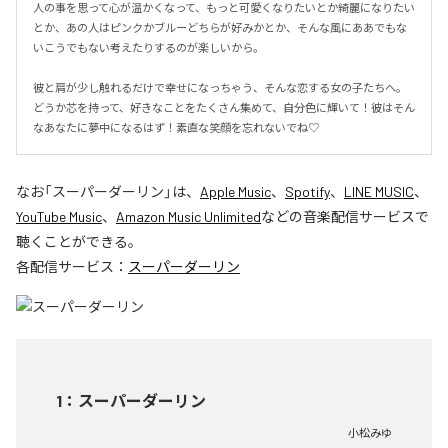
人の事を思って心が温かくなって、もっと可愛くなりたいとか綺麗になりたい
とか、あの人はピンクかブルーどちらが好みかとか、そんな風にああでもな
いこうでもない考えたりするのが楽しいから。

彼と肩が少し触れるだけで幸せになっちゃう、そんな恋する女の子たちへ。
どうか芯を持って、好きなことをたくさん集めて、自分色に輝いて！彼はそん
なあなたに夢中になるはず！素直な笑顔を忘れないでね♡
なお「
スーパーダーリン
」は、
Apple Music
、
Spotify
、
LINE MUSIC
、
YouTube Music
、
Amazon Music Unlimited
などの音楽配信サービスで
聴くことができる。
各配信サービス：
スーパーダーリン
1
：
スーパーダーリン
小松みゆ