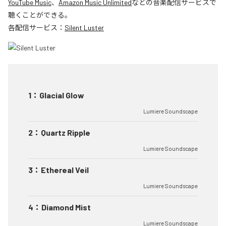
YouTube Music
、
Amazon Music Unlimited
などの音楽配信サービスで
聴くことができる。
各配信サービス：
Silent Luster
1
：
Glacial Glow
Lumiere Soundscape
2
：
Quartz Ripple
Lumiere Soundscape
3
：
Ethereal Veil
Lumiere Soundscape
4
：
Diamond Mist
Lumiere Soundscape