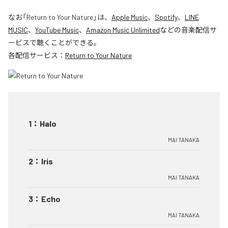
なお「
Return to Your Nature
」は、
Apple Music
、
Spotify
、
LINE
MUSIC
、
YouTube Music
、
Amazon Music Unlimited
などの音楽配信サ
ービスで聴くことができる。
各配信サービス：
Return to Your Nature
1
：
Halo
MAI TANAKA
2
：
Iris
MAI TANAKA
3
：
Echo
MAI TANAKA