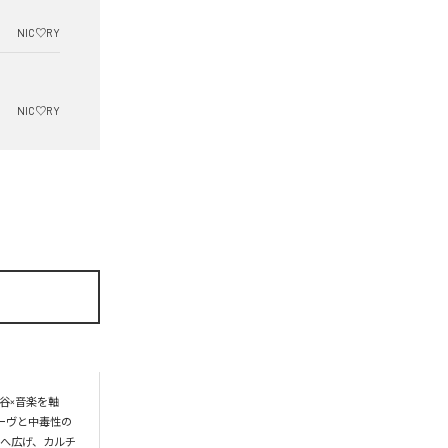
NIC♡RY
NIC♡RY
谷×音楽を軸
ーヴと中毒性の
界へ広げ、カルチ