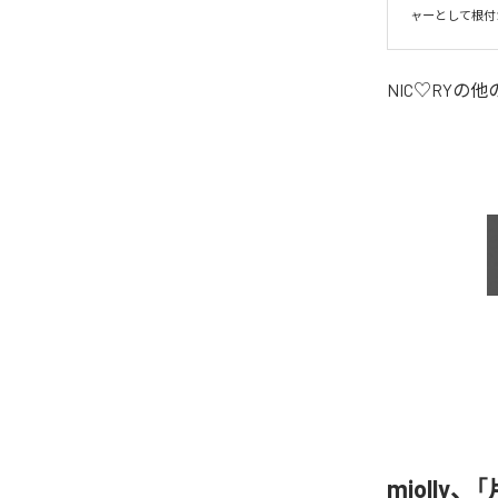
ャーとして根付
NIC♡RY
の他
miolly