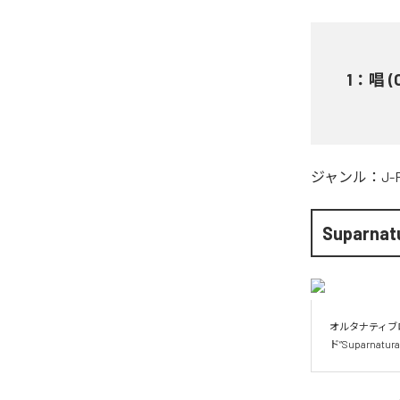
1
：
唱 (
ジャンル：
J-
Suparnat
オルタナティブ
ド”Suparnat