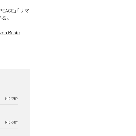
EACE」「サマ
いる。
on Music
NIC♡RY
NIC♡RY