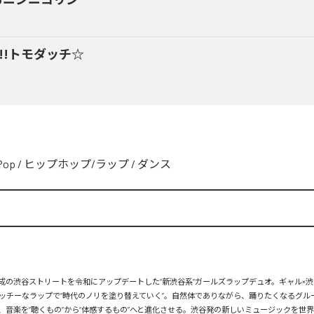
y!!トモダッチ☆
Pop
/
ヒップホップ/ラップ
/
ダンス
、平成の渋谷ストリートを令和にアップデートした“新渋谷系”ガールズラップデュオ。ギャル×渋
ッチーなラップで“時代のノリを塗り替えていく”。自然体でありながら、踊りたくなるグル
、音楽を“聴くもの”から“体感するもの”へと進化させる。渋谷発の新しいミュージックを世