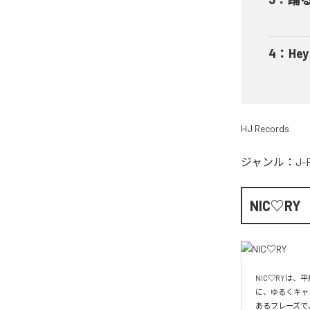
4
：
He
HJ Records
ジャンル：
J-
NIC♡RY
NIC♡RYは
に、ゆるくキャ
あるフレーズで