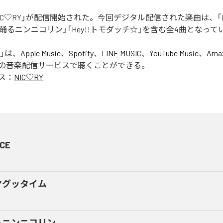
「NIC♡RY」が配信開始された。今回デジタル配信された楽曲は、「P
踊るニンニコリン」「Hey!!トモダッチ☆」を含む全4曲となって
」は、
Apple Music
、
Spotify
、
LINE MUSIC
、
YouTube Music
、
Amaz
の音楽配信サービスで聴くことができる。
ス：
NIC♡RY
CE
マグッタイム
るニンニコリン