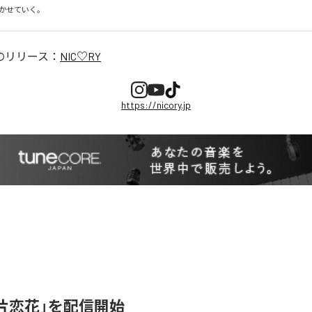
かせていく。
のリリース：
NIC♡RY
https://nicory.jp
、「片恋花」を配信開始