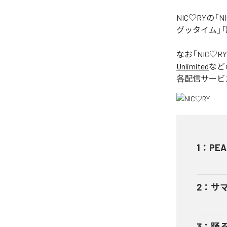
NIC♡RYの
グッタイム」「
なお「
NIC♡RY
Unlimited
など
各配信サービ
1
：
PEA
2
：
サ
3
：
踊