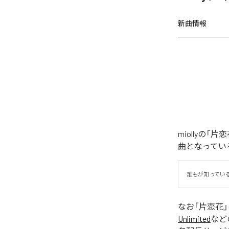
新曲情報
miollyの
曲となってい
誰もが知ってい
なお「
片恋花
Unlimited
など