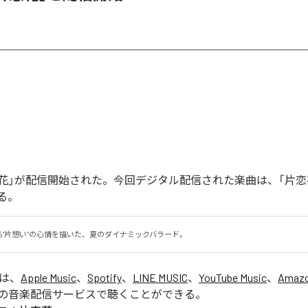
「片恋花」が配信開始された。今回デジタル配信された楽曲は、「片恋
る。
る"片想い”の心情を描いた、夏のダイナミックバラード。
」は、
Apple Music
、
Spotify
、
LINE MUSIC
、
YouTube Music
、
Amazo
の音楽配信サービスで聴くことができる。