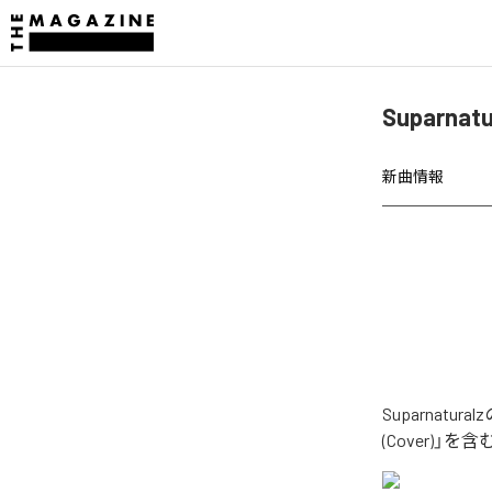
Suparna
新曲情報
Suparnat
(Cover)」