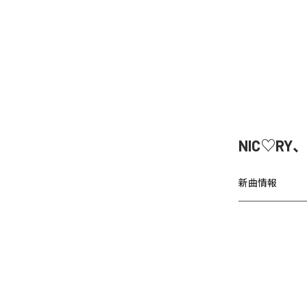
NIC♡RY
新曲情報