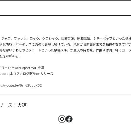
ス、ジャズ、ファンク、ロック、クラシック、民族音楽、昭和歌謡、シティポップといった多
消化吸収、ボーダレスに力強く表現し続けている。低音から超高音までを独特の響きで発
籍な歌いまわしやビブラートといった歌唱スキルが最大の持ち味。作曲や作詞、特にコー
も定評がある。

BrowseDepart feat. 火凛

ts Recordsよりアナログ盤7inchリリース

s://youtu.be/0shJ2UpgX0E
リース：
火凛