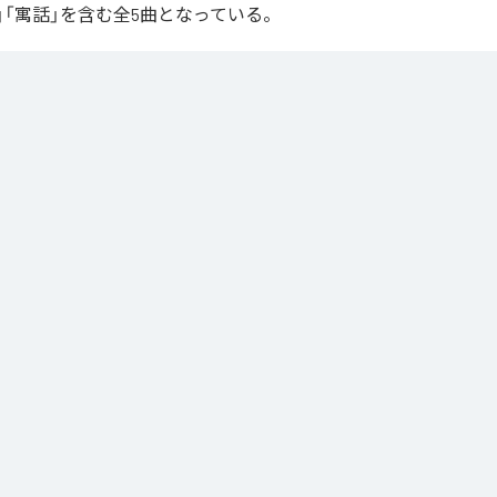
」「寓話」を含む全5曲となっている。
と生活の記録
」は、
Apple Music
、
Spotify
、
LINE MUSIC
、
YouTube 
Unlimited
などの音楽配信サービスで聴くことができる。
ス：
夢日記と生活の記録
換夢日記
璧な都市で、君を見失う
よならが趣味のあの子へ