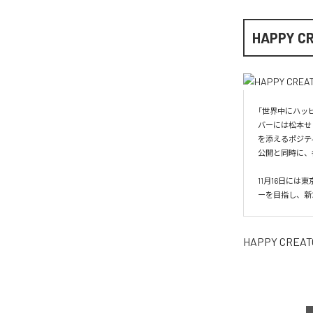
HAPPY C
「世界中にハッピ
バーには松本せ
を添えるポジテ
公開と同時に、
11月16日に
ーを目指し、新た
HAPPY CREAT