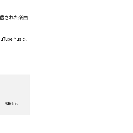
配信された楽曲
ouTube Music
、
高田もも