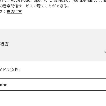
方
」は、
Apple Music
、
Spotify
、
LINE MUSIC
、
YouTube Music
、
Ama
の音楽配信サービスで聴くことができる。
ス：
夏の行方
の行方
C
イドル(女性)
che