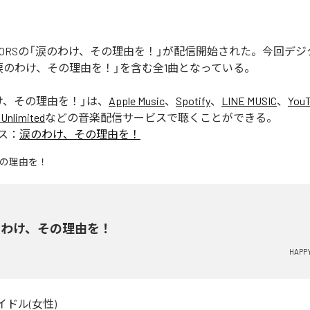
REATORSの「涙のわけ、その理由を！」が配信開始された。今回デ
涙のわけ、その理由を！」を含む全1曲となっている。
け、その理由を！
」は、
Apple Music
、
Spotify
、
LINE MUSIC
、
YouT
Unlimited
などの音楽配信サービスで聴くことができる。
ス：
涙のわけ、その理由を！
のわけ、その理由を！
HAPP
イドル(女性)