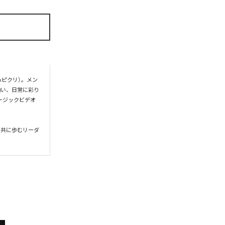
ハピクリ）。メン
揃い、日常に彩り
ージックビデオ
と共に歩むリーダ