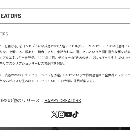
REATORS
ーを届ける」をコンセプトに結成された6人組アイドルグループHAPPY CREATORS（通称：
りな、七瀬こあ、橘あや、楠森しゅり、小鈴かれん、逢川あいといった個性豊かな面々が
ィブなエネルギーを発信。2024年10月、デビュー曲「きみのせいではっぴーです！」のミュ
各サブスクリプションサービスで配信を開始。

は東京・渋谷WWWXにてデビューライブを予定。HAPPYという世界共通言語で全世界のファン
なハピネスを生み出すHAPPY CREATORSの今後に注目が集まる。
ORS
の他のリリース：
HAPPY CREATORS