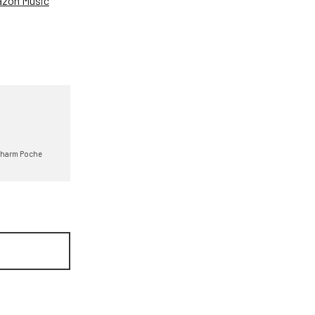
zon Music
harm Poche