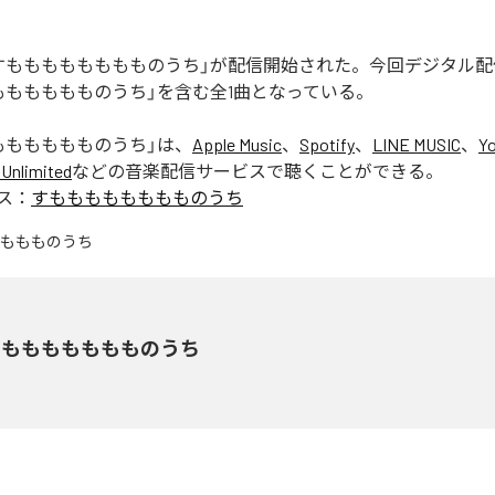
すもももももももものうち」が配信開始された。今回デジタル
もももももものうち」を含む全1曲となっている。
もももももものうち
」は、
Apple Music
、
Spotify
、
LINE MUSIC
、
Y
Unlimited
などの音楽配信サービスで聴くことができる。
ス：
すもももももももものうち
もももももももものうち