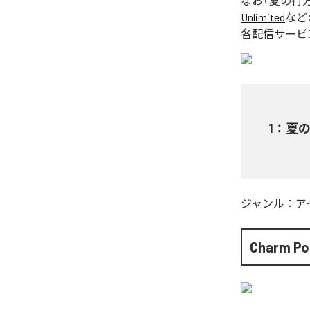
なお「
夏の行
Unlimited
など
各配信サービ
1
：
夏
ジャンル：
ア
Charm Po