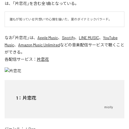
は、「片恋花」を含む全1曲となっている。
誰もが知っている"片想い”の心情を描いた、夏のダイナミックバラード。
なお「
片恋花
」は、
Apple Music
、
Spotify
、
LINE MUSIC
、
YouTube
Music
、
Amazon Music Unlimited
などの音楽配信サービスで聴くこと
ができる。
各配信サービス：
片恋花
1
：
片恋花
miolly
ジャンル：
J-Pop