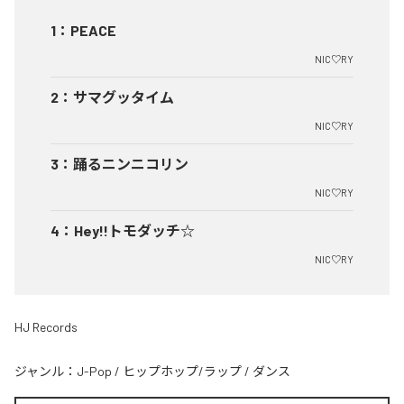
1
：
PEACE
NIC♡RY
2
：
サマグッタイム
NIC♡RY
3
：
踊るニンニコリン
NIC♡RY
4
：
Hey!!トモダッチ☆
NIC♡RY
HJ Records
ジャンル：
J-Pop
/
ヒップホップ/ラップ
/
ダンス