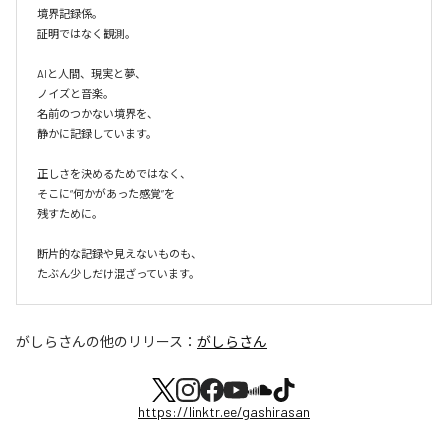
境界記録係。

証明ではなく観測。

AIと人間、現実と夢、

ノイズと音楽。

名前のつかない境界を、

静かに記録しています。

正しさを決めるためではなく、

そこに“何かがあった感覚”を

残すために。

断片的な記録や見えないものも、

たぶん少しだけ混ざっています。
がしらさん
の他のリリース：
がしらさん
https://linktr.ee/gashirasan