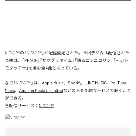
NIC♡RYの「NIC♡RY」が配信開始された。今回デジタル配信された
楽曲は、「PEACE」「サマグッタイム」「踊るニンニコリン」「Hey!!ト
モダッチ☆」を含む全4曲となっている。
なお「
NIC♡RY
」は、
Apple Music
、
Spotify
、
LINE MUSIC
、
YouTube
Music
、
Amazon Music Unlimited
などの音楽配信サービスで聴くこと
ができる。
各配信サービス：
NIC♡RY