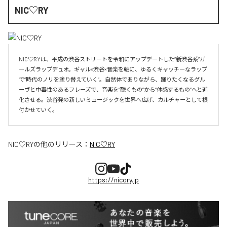
NIC♡RY
NIC♡RYは、平成の渋谷ストリートを令和にアップデートした“新渋谷系”ガ
ールズラップデュオ。ギャル×渋谷×音楽を軸に、ゆるくキャッチーなラップ
で“時代のノリを塗り替えていく”。自然体でありながら、踊りたくなるグル
ーヴと中毒性のあるフレーズで、音楽を“聴くもの”から“体感するもの”へと進
化させる。渋谷発の新しいミュージックを世界へ広げ、カルチャーとして根
付かせていく。
NIC♡RY
の他のリリース：
NIC♡RY
https://nicory.jp