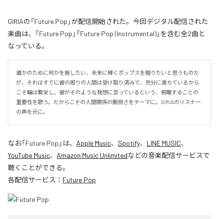
GIRIAの「Future Pop」が配信開始された。今回デジタル配信された
楽曲は、「Future Pop」「Future Pop (Instrumental)」を含む全2曲と
なっている。
誰かのために何かを施したい、未来に輝くポップスを贈りたいと思うものだ
が、それはすでに彼の周りの人間は受け取り済みで、充分に満ちているから
こそ輪は繁栄し、彼がそのような発想に至っているという、俯瞰することの
重要性を歌う。だからこその人間関係の脆弱さをテーマに。GIRIAのリスナー
の声を元に。
なお「
Future Pop
」は、
Apple Music
、
Spotify
、
LINE MUSIC
、
YouTube Music
、
Amazon Music Unlimited
などの音楽配信サービスで
聴くことができる。
各配信サービス：
Future Pop