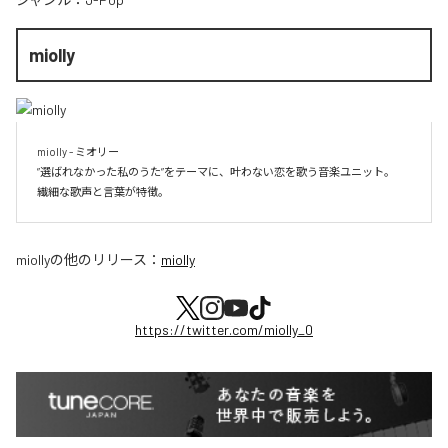
miolly
miolly - ミオリー

”選ばれなかった私のうた”をテーマに、叶わない恋を歌う音楽ユニット。

miolly
の他のリリース：
miolly
https://twitter.com/miolly_0