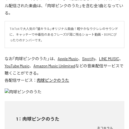
ル配信された楽曲は、「肉球ピンクのうた」を含む全1曲となってい
る。
TikTokで大人気の「猫キラル」オリジナル楽曲！軽やかなウクレレのサウンド
に、キャッチーで中毒性のあるフレーズが耳に残るショート動画・BGMにぴ
ったりのナンバーです。
なお「
肉球ピンクのうた
」は、
Apple Music
、
Spotify
、
LINE MUSIC
、
YouTube Music
、
Amazon Music Unlimited
などの音楽配信サービスで
聴くことができる。
各配信サービス：
肉球ピンクのうた
1
：
肉球ピンクのうた
ネコキラル