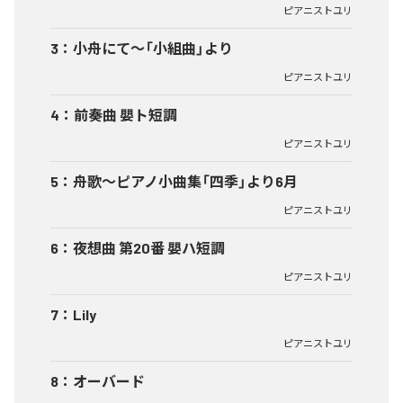
ピアニストユリ
3
：
小舟にて〜「小組曲」より
ピアニストユリ
4
：
前奏曲 嬰ト短調
ピアニストユリ
5
：
舟歌〜ピアノ小曲集「四季」より6月
ピアニストユリ
6
：
夜想曲 第20番 嬰ハ短調
ピアニストユリ
7
：
Lily
ピアニストユリ
8
：
オーバード