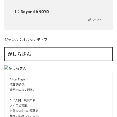
1
：
Beyond ANOYO
がしらさん
ジャンル：
オルタナティブ
がしらさん
Ritual Player

境界記録係。

証明ではなく観測。

AIと人間、現実と夢、

ノイズと音楽。

名前のつかない境界を、

静かに記録しています。
