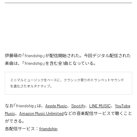
伊藤萌の「friendship」が配信開始された。今回デジタル配信された
楽曲は、「friendship」を含む全1曲となっている。
ミニマルミュージックをベースに、クラシック寄りのトランペットサウンド
を進化さたオルタナティブ。
なお「
friendship
」は、
Apple Music
、
Spotify
、
LINE MUSIC
、
YouTube
Music
、
Amazon Music Unlimited
などの音楽配信サービスで聴くこと
ができる。
各配信サービス：
friendship