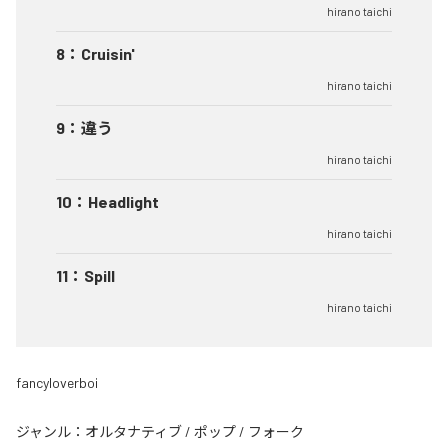
hirano taichi
8
：
Cruisin'
hirano taichi
9
：
違う
hirano taichi
10
：
Headlight
hirano taichi
11
：
Spill
hirano taichi
fancyloverboi
ジャンル：
オルタナティブ
/
ポップ
/
フォーク