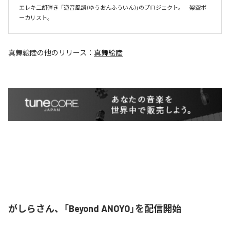
エレキ二胡弾き  「遊音風韻 (ゆうおんふういん)」のプロジェクト。　架空ボ
ーカリスト。
真舞絵陸
の他のリリース：
真舞絵陸
がしらさん、「Beyond ANOYO」を配信開始