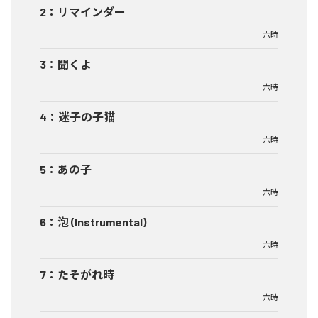
2
：
リマインダー
六時
3
：
聞くよ
六時
4
：
迷子の子猫
六時
5
：
あの子
六時
6
：
泡 (Instrumental)
六時
7
：
たそがれ時
六時