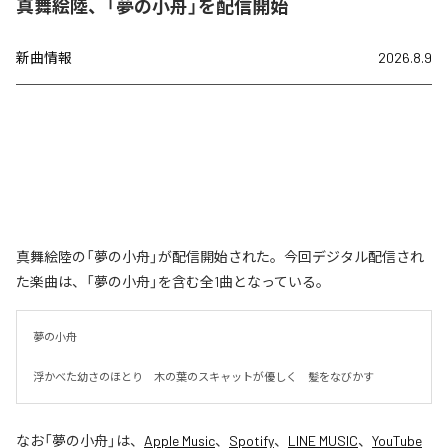
真舞絵陸、「夢の小舟」を配信開始
新曲情報
2026.8.9
真舞絵陸の「夢の小舟」が配信開始された。今回デジタル配信され
た楽曲は、「夢の小舟」を含む全1曲となっている。
夢の小舟　

浮かべた幼さのほとり　木の葉のスキャットが優しく　髪をなびかす
なお「
夢の小舟
」は、
Apple Music
、
Spotify
、
LINE MUSIC
、
YouTube