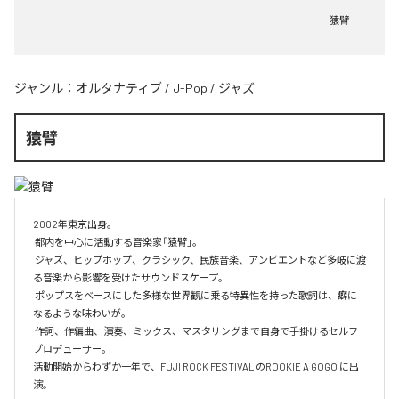
猿臂
ジャンル：
オルタナティブ
/
J-Pop
/
ジャズ
猿臂
2002年東京出身。

 都内を中心に活動する音楽家「猿臂」。

 ジャズ、ヒップホップ、クラシック、民族音楽、アンビエントなど多岐に渡
る音楽から影響を受けたサウンドスケープ。

 ポップスをベースにした多様な世界観に乗る特異性を持った歌詞は、癖に
なるような味わいが。

 作詞、作編曲、演奏、ミックス、マスタリングまで自身で手掛けるセルフ
プロデューサー。

活動開始からわずか一年で、FUJI ROCK FESTIVAL のROOKIE A GOGO に出
演。