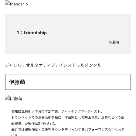
1
：
friendship
伊藤萌
ジャンル：
オルタナティブ
/
インストゥルメンタル
伊藤萌
愛知県立芸術大学音楽学部卒業。ティーチングアーティスト。

トランペットでの演奏活動を軸に，作曲家として映画音楽、企業などへの楽
曲提供、委嘱作品制作も行う。

最近では即興演奏・音楽をサウンドデザインするパフォーマンスも行なって
いる。
