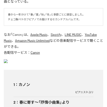
曲となっている。
春から一年かけて「春」「夏」「秋」「冬」と季節ごとに録音しました。

チェコ製ペトロフピアノでお届けするセカンドアルバムです。
なお「
Canon
」は、
Apple Music
、
Spotify
、
LINE MUSIC
、
YouTube
Music
、
Amazon Music Unlimited
などの音楽配信サービスで聴くこと
ができる。
各配信サービス：
Canon
1
：
カノン
ピアニストユリ
2
：
春に寄す〜「抒情小曲集」より