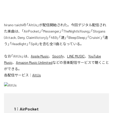
hirano taichiの「AltUs」が配信開始された。今回デジタル配信され
た楽曲は、「AirPocket」「Messenger」「TheNightIsYoung」「Slogans
(Attack, Deny, ClaimVictory)」「469」「漣」「BleepSleep」「Cruisin'」「違
う」「Headlight」「Spill」を含む全11曲となっている。
なお「
AltUs
」は、
Apple Music
、
Spotify
、
LINE MUSIC
、
YouTube
Music
、
Amazon Music Unlimited
などの音楽配信サービスで聴くこと
ができる。
各配信サービス：
AltUs
1
：
AirPocket