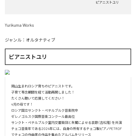
ピアニストユリ
Yurikuma Works
ジャンル：
オルタナティブ
ピアニストユリ
岡山生まれロシア育ちのピアニストです。

子育て専念期間を経て活動再開しました！

たくさん聴いて応援してください！

4児の母です！

ロシア国立サンクト・ペテルブルク音楽院卒

ゼレノゴルスク国際音楽コンクール最高位

サンクト・ペテルブルク室内交響楽団と朱鷺によせる哀歌（吉松隆）を共演

チェコ音楽年である2024年には、自身の所有するチェコ製ピアノPETROF
でチェコの作曲家の作品を集めたアルバムをリリース
