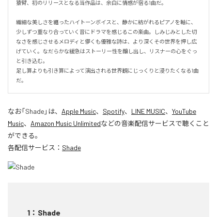
猿臂、初のリリースとなる当作品は、余白に情感が宿る1曲だ。

繊細な美しさを纏ったハイトーンボイスと、静かに紡がれるピアノを軸に、
少しずつ重なり合っていく音にドラマを感じるこの楽曲。しみじみとした切
なさを感じさせるメロディと儚くも優雅な詩は、より深くその世界を押し広
げていく。なだらかな緩急はストーリー性を醸し出し、リスナーの心をぐっ
と引き込む。

足し算よりも引き算によって演出される世界観にじっくりと浸りたくなる1曲
だ。
なお「
Shade
」は、
Apple Music
、
Spotify
、
LINE MUSIC
、
YouTube
Music
、
Amazon Music Unlimited
などの音楽配信サービスで聴くこと
ができる。
各配信サービス：
Shade
1
：
Shade