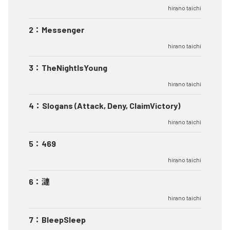
hirano taichi
2
：
Messenger
hirano taichi
3
：
TheNightIsYoung
hirano taichi
4
：
Slogans (Attack, Deny, ClaimVictory)
hirano taichi
5
：
469
hirano taichi
6
：
漣
hirano taichi
7
：
BleepSleep