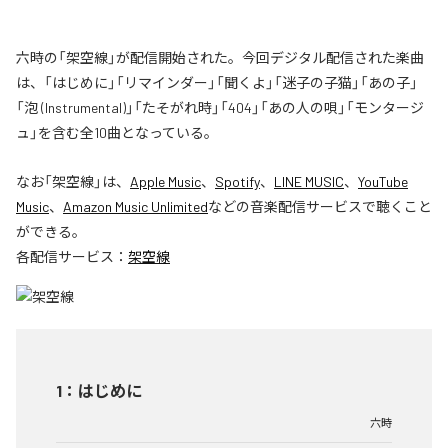
六時の「架空線」が配信開始された。今回デジタル配信された楽曲
は、「はじめに」「リマインダー」「聞くよ」「迷子の子猫」「あの子」
「泡 (Instrumental)」「たそがれ時」「404」「あの人の唄」「モンタージ
ュ」を含む全10曲となっている。
なお「
架空線
」は、
Apple Music
、
Spotify
、
LINE MUSIC
、
YouTube
Music
、
Amazon Music Unlimited
などの音楽配信サービスで聴くこと
ができる。
各配信サービス：
架空線
1
：
はじめに
六時