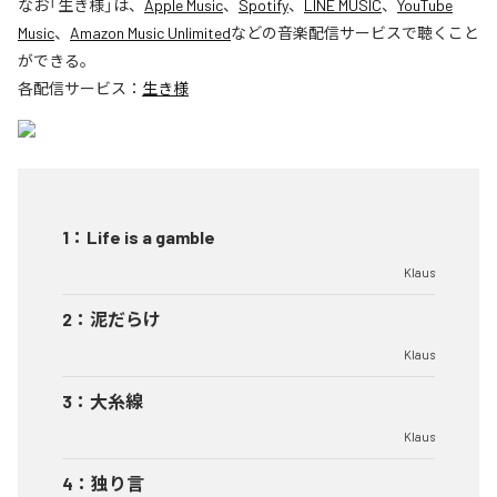
なお「
生き様
」は、
Apple Music
、
Spotify
、
LINE MUSIC
、
YouTube
Music
、
Amazon Music Unlimited
などの音楽配信サービスで聴くこと
ができる。
各配信サービス：
生き様
1
：
Life is a gamble
Klaus
2
：
泥だらけ
Klaus
3
：
大糸線
Klaus
4
：
独り言