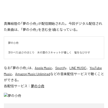
真舞絵陸の「夢の小舟」が配信開始された。今回デジタル配信され
た楽曲は、「夢の小舟」を含む全1曲となっている。
夢の小舟　

浮かべた幼さのほとり　木の葉のスキャットが優しく　髪をなびかす
なお「
夢の小舟
」は、
Apple Music
、
Spotify
、
LINE MUSIC
、
YouTube
Music
、
Amazon Music Unlimited
などの音楽配信サービスで聴くこと
ができる。
各配信サービス：
夢の小舟