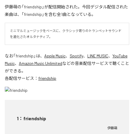
伊藤萌の「friendship」が配信開始された。今回デジタル配信された
楽曲は、「friendship」を含む全1曲となっている。
ミニマルミュージックをベースに、クラシック寄りのトランペットサウンド
を進化さたオルタナティブ。
なお「
friendship
」は、
Apple Music
、
Spotify
、
LINE MUSIC
、
YouTube
Music
、
Amazon Music Unlimited
などの音楽配信サービスで聴くこと
ができる。
各配信サービス：
friendship
1
：
friendship
伊藤萌