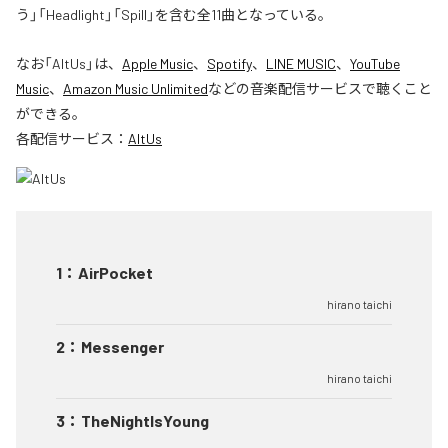
う」「Headlight」「Spill」を含む全11曲となっている。
なお「
AltUs
」は、
Apple Music
、
Spotify
、
LINE MUSIC
、
YouTube
Music
、
Amazon Music Unlimited
などの音楽配信サービスで聴くこと
ができる。
各配信サービス：
AltUs
1
：
AirPocket
hirano taichi
2
：
Messenger
hirano taichi
3
：
TheNightIsYoung