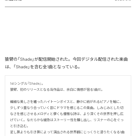
猿臂の「Shade」が配信開始された。今回デジタル配信された楽曲
は、「Shade」を含む全1曲となっている。
1stシングル『Shade』。

猿臂、初のリリースとなる当作品は、余白に情感が宿る1曲だ。

繊細な美しさを纏ったハイトーンボイスと、静かに紡がれるピアノを軸に、
少しずつ重なり合っていく音にドラマを感じるこの楽曲。しみじみとした切
なさを感じさせるメロディと儚くも優雅な詩は、より深くその世界を押し広
げていく。なだらかな緩急はストーリー性を醸し出し、リスナーの心をぐっ
と引き込む。

足し算よりも引き算によって演出される世界観にじっくりと浸りたくなる1曲