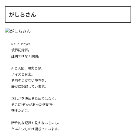
がしらさん
Ritual Player

境界記録係。

証明ではなく観測。

AIと人間、現実と夢、

ノイズと音楽。

名前のつかない境界を、

静かに記録しています。

正しさを決めるためではなく、

そこに“何かがあった感覚”を

残すために。

断片的な記録や見えないものも、

たぶん少しだけ混ざっています。