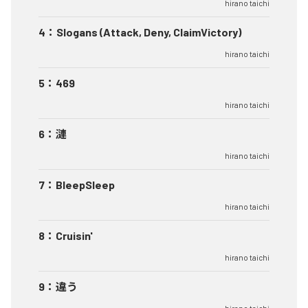
hirano taichi
4
：
Slogans (Attack, Deny, ClaimVictory)
hirano taichi
5
：
469
hirano taichi
6
：
漣
hirano taichi
7
：
BleepSleep
hirano taichi
8
：
Cruisin'
hirano taichi
9
：
違う