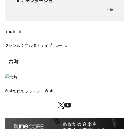
10
：
モンタージュ
六時
a.m. 6:06
ジャンル：
オルタナティブ
/
J-Pop
六時
六時
の他のリリース：
六時