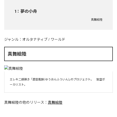
1
：
夢の小舟
真舞絵陸
ジャンル：
オルタナティブ
/
ワールド
真舞絵陸
エレキ二胡弾き  「遊音風韻 (ゆうおんふういん)」のプロジェクト。　架空ボ
ーカリスト。
真舞絵陸
の他のリリース：
真舞絵陸