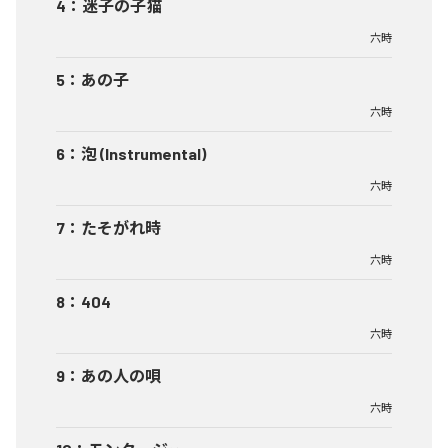
4
：
迷子の子猫
六時
5
：
あの子
六時
6
：
泡 (Instrumental)
六時
7
：
たそがれ時
六時
8
：
404
六時
9
：
あの人の唄
六時