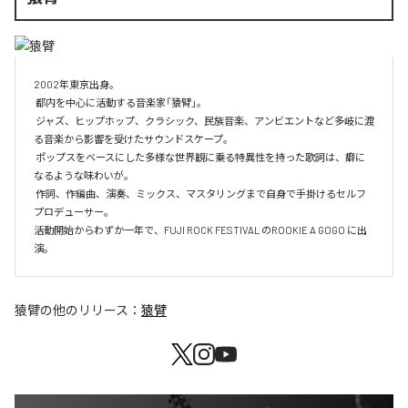
2002年東京出身。

 都内を中心に活動する音楽家「猿臂」。

 ジャズ、ヒップホップ、クラシック、民族音楽、アンビエントなど多岐に渡
る音楽から影響を受けたサウンドスケープ。

 ポップスをベースにした多様な世界観に乗る特異性を持った歌詞は、癖に
なるような味わいが。

 作詞、作編曲、演奏、ミックス、マスタリングまで自身で手掛けるセルフ
プロデューサー。

活動開始からわずか一年で、FUJI ROCK FESTIVAL のROOKIE A GOGO に出
演。
猿臂
の他のリリース：
猿臂