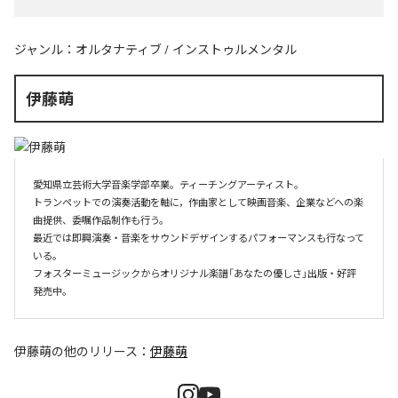
ジャンル：
オルタナティブ
/
インストゥルメンタル
伊藤萌
愛知県立芸術大学音楽学部卒業。ティーチングアーティスト。

トランペットでの演奏活動を軸に，作曲家として映画音楽、企業などへの楽
曲提供、委嘱作品制作も行う。

最近では即興演奏・音楽をサウンドデザインするパフォーマンスも行なって
いる。

フォスターミュージックからオリジナル楽譜「あなたの優しさ」出版・好評
伊藤萌
の他のリリース：
伊藤萌