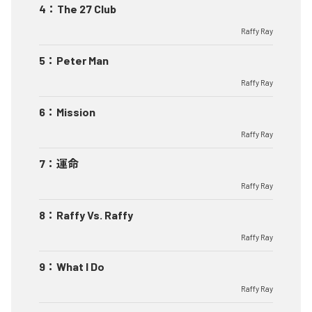
4
：
The 27 Club
Raffy Ray
5
：
Peter Man
Raffy Ray
6
：
Mission
Raffy Ray
7
：
運命
Raffy Ray
8
：
Raffy Vs. Raffy
Raffy Ray
9
：
What I Do
Raffy Ray