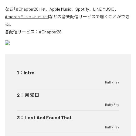
なお「
#Chapter28
」は、
Apple Music
、
Spotify
、
LINE MUSIC
、
Amazon Music Unlimited
などの音楽配信サービスで聴くことができ
る。
各配信サービス：
#Chapter28
1
：
Intro
Raffy Ray
2
：
月曜日
Raffy Ray
3
：
Lost And Found That
Raffy Ray