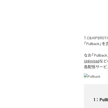
T.C&HIPB
「Pullbac
なお「
Pullback
Unlimited
など
各配信サービ
1
：
Pull