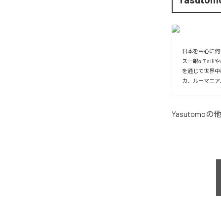
日本を中心に何
ス一眼α７s I
を通じて世界中に
カ、ルーマニア
Yasutomo
の