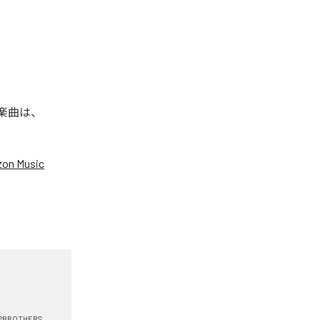
た楽曲は、
on Music
IPBROTHERS