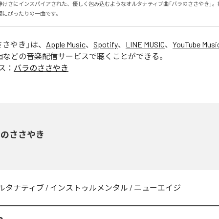
静けさにインスパイアされた、優しく包み込むようなオルタナティブ曲「バラのささやき」。
間にぴったりの一曲です。
ささやき
」は、
Apple Music
、
Spotify
、
LINE MUSIC
、
YouTube Musi
d
などの音楽配信サービスで聴くことができる。
ス：
バラのささやき
ラのささやき
ルタナティブ
/
インストゥルメンタル
/
ニューエイジ
o