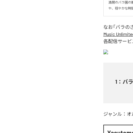
満開のバラ園の
や、穏やかな時
なお「
バラの
Music Unlimite
各配信サービ
1
：
バ
ジャンル：
オ
Yasutom