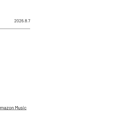
2026.8.7
、
mazon Music