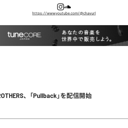
https://www.youtube.com/@chavurl
BROTHERS、「Pullback」を配信開始