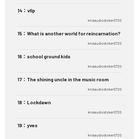
14
：
vllp
knsiaudiostoker0720
15
：
What is another world for reincarnation?
knsiaudiostoker0720
16
：
school ground kids
knsiaudiostoker0720
17
：
The shining uncle in the music room
knsiaudiostoker0720
18
：
Lockdawn
knsiaudiostoker0720
19
：
yves
knsiaudiostoker0720