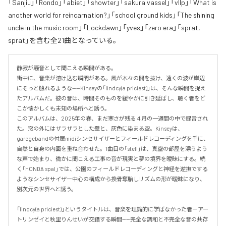
「Sanjiu」「Rondo」「abiet」「showter」「sakura vassel」「vllp」「What is
another world for reincarnation?」「school ground kids」「The shining
uncle in the music room」「Lockdawn」「yves」「zero era」「sprat,
sprat」を含む全21曲となっている。
静寂が騒音として聞こえる瞬間がある。

街中に、音楽が溶け込む瞬間がある。風が木々の間を抜け、遠くの波が岸辺
にそっと触れるような——Kinseyの「lindcy(a priciest)」は、そんな瞬間を捉え
たアルバムだ。彼の音は、時間そのものを緩やかに引き延ばし、聴く者をど
こか懐かしくも未知の場所へと誘う。

このアルバムは、2025年の春、まだ寒さが残る４月の一週間の中で録音され
た。窓の外にはザラザラとした壁と、灰色に染まる空。Kinseyは、
garegebandの付属midiシンセサイザーとフィールドレコーディングを手に、
自然と自身の内面を重ね合わせた。1曲目の「stell」は、真空の部屋を漂うよう
な声で始まり、微かに聞こえる工事の音が現実と夢の境界を曖昧にする。続
く「HONDA spal」では、公園のフィールドレコーディングと神経を逆撫でする
ようなシンセサイザー中心の構成から換骨奪胎しリズムの形が曖昧になり、
別次元の世界へと誘う。

「lindcy(a priciest)」というタイトルは、音楽を理論的に学ばなかった者ーアー
トリンゼイと秋里りんせいが交錯する瞬間——完全な調和と不完全な音の共存