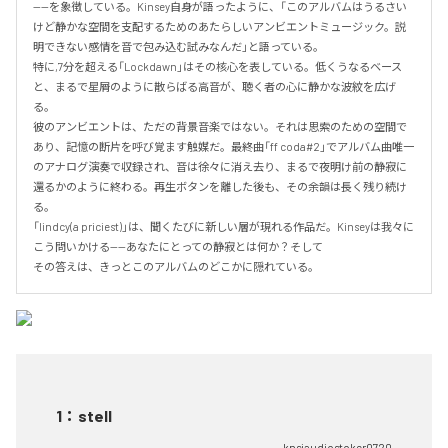
——を象徴している。Kinsey自身が語ったように、「このアルバムはうるさい
けど静かな空間を支配するためのあたらしいアンビエントミュージック。説
明できない感情を音で包み込む試みなんだ」と語っている。

特に,7分を超える「Lockdawn」はその核心を表している。低くうなるベース
と、まるで星屑のように散らばる高音が、聴く者の心に静かな波紋を広げ
る。

彼のアンビエントは、ただの背景音楽ではない。それは思索のための空間で
あり、記憶の断片を呼び覚ます触媒だ。最終曲「ff coda#2」でアルバム曲唯一
のアナログ演奏で収録され、音は徐々に消え去り、まるで夜明け前の静寂に
還るかのように終わる。再生ボタンを離した後も、その余韻は長く残り続け
る。

「lindcy(a priciest)」は、聞くたびに新しい層が現れる作品だ。Kinseyは我々に
こう問いかける——あなたにとっての静寂とは何か？そして

その答えは、きっとこのアルバムのどこかに隠れている。
1
：
stell
knsiaudiostoker0720