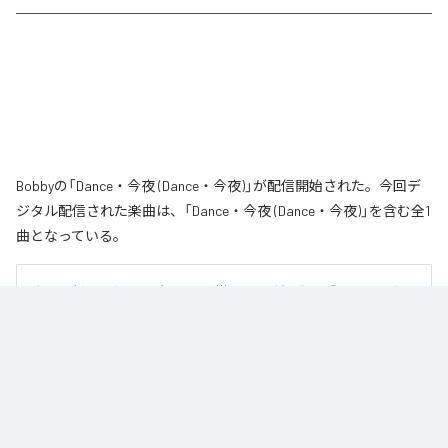
Bobbyの「Dance・今夜 (Dance・今夜)」が配信開始された。今回デ
ジタル配信された楽曲は、「Dance・今夜 (Dance・今夜)」を含む全1
曲となっている。
ネオンがきらめき、クラブのライトが絶え間なく揺れ動く――。『Dance・今夜』
は、都会に生きる若者たちのナイトシーンを描いた楽曲です。明日のことは
考えず、ビートに身を委ねて心の仮面を脱ぎ捨てる。思いきり踊り明かすこ
とで、夜の中に自分自身を解き放ちます。
なお「
Dance・今夜 (Dance・今夜)
」は、
Apple Music
、
Spotify
、
LINE
MUSIC
、
YouTube Music
、
Amazon Music Unlimited
などの音楽配信サ