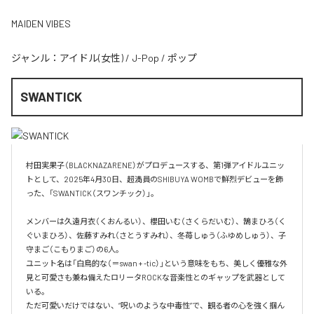
MAIDEN VIBES
ジャンル：
アイドル(女性)
/
J-Pop
/
ポップ
SWANTICK
村田実果子（BLACKNAZARENE）がプロデュースする、第1弾アイドルユニッ
トとして、2025年4月30日、超満員のSHIBUYA WOMBで鮮烈デビューを飾
った、「SWANTICK（スワンチック）」。

メンバーは久遠月衣（くおんるい）、櫻田いむ（さくらだいむ）、鵠まひろ（く
ぐいまひろ）、佐藤すみれ（さとうすみれ）、冬苺しゅう（ふゆめしゅう）、子
守まご（こもりまご）の6人。

ユニット名は「白鳥的な（＝swan + -tic）」という意味をもち、美しく優雅な外
見と可愛さも兼ね備えたロリータROCKな音楽性とのギャップを武器として
いる。

ただ可愛いだけではない、“呪いのような中毒性”で、観る者の心を強く掴ん