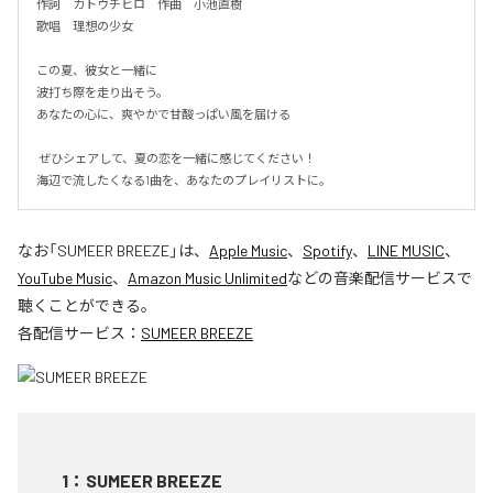
作詞　カトウチヒロ　作曲　小池直樹

歌唱　理想の少女

この夏、彼女と一緒に

波打ち際を走り出そう。

あなたの心に、爽やかで甘酸っぱい風を届ける

 ぜひシェアして、夏の恋を一緒に感じてください！

海辺で流したくなる1曲を、あなたのプレイリストに。
なお「
SUMEER BREEZE
」は、
Apple Music
、
Spotify
、
LINE MUSIC
、
YouTube Music
、
Amazon Music Unlimited
などの音楽配信サービスで
聴くことができる。
各配信サービス：
SUMEER BREEZE
1
：
SUMEER BREEZE