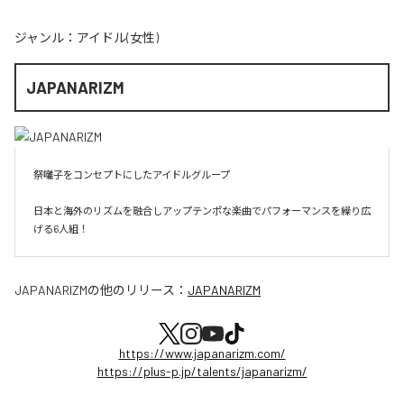
ジャンル：
アイドル(女性)
JAPANARIZM
祭囃子をコンセプトにしたアイドルグループ

日本と海外のリズムを融合しアップテンポな楽曲でパフォーマンスを繰り広
げる6人組！
JAPANARIZM
の他のリリース：
JAPANARIZM
https://www.japanarizm.com/
https://plus-p.jp/talents/japanarizm/