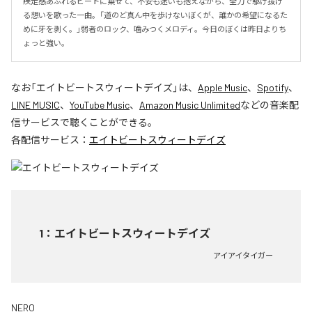
疾走感あふれるビートに乗せて、不安も迷いも抱えながら、全力で駆け抜け
る想いを歌った一曲。「道のど真ん中を歩けないぼくが、誰かの希望になるた
めに牙を剥く。」弱者のロック、噛みつくメロディ。今日のぼくは昨日よりち
ょっと強い。
なお「
エイトビートスウィートデイズ
」は、
Apple Music
、
Spotify
、
LINE MUSIC
、
YouTube Music
、
Amazon Music Unlimited
などの音楽配
信サービスで聴くことができる。
各配信サービス：
エイトビートスウィートデイズ
1
：
エイトビートスウィートデイズ
アイアイタイガー
NERO