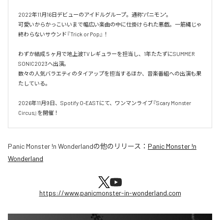
2022年11月16日デビューのアイドルグループ。通称"パニモン"。

可愛いからかっこいいまで幅広い楽曲の中に仕掛けられた悪戯。一筋縄じゃ
終わらないサウンド『Trick or Pop』！

わずか結成５ヶ月で地上波TVレギュラーを担当し、1年たたずにSUMMER 
SONIC2023へ出演。

数々の人気バラエティのタイアップを担当するほか、音楽番組への出演も果
たしている。

2026年11月9日、Spotify O-EASTにて、ワンマンライブ『Scary Monster 
Circus』を開催！
Panic Monster !n Wonderland
の他のリリース：
Panic Monster !n
Wonderland
https://www.panicmonster-in-wonderland.com