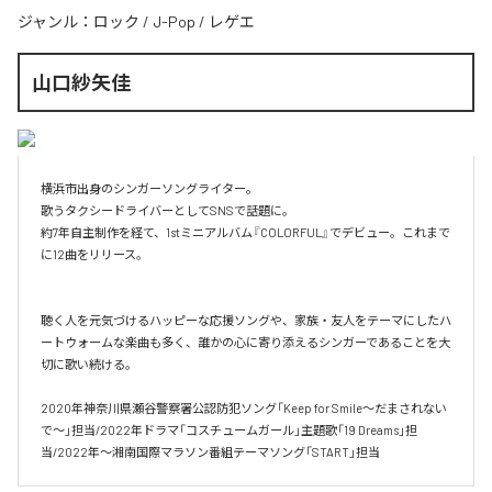
ジャンル：
ロック
/
J-Pop
/
レゲエ
山口紗矢佳
横浜市出身のシンガーソングライター。

歌うタクシードライバーとしてSNSで話題に。

約7年自主制作を経て、1stミニアルバム『COLORFUL』でデビュー。これまで
に12曲をリリース。

聴く人を元気づけるハッピーな応援ソングや、家族・友人をテーマにしたハ
ートウォームな楽曲も多く、誰かの心に寄り添えるシンガーであることを大
切に歌い続ける。

2020年神奈川県瀬谷警察署公認防犯ソング「Keep for Smile〜だまされない
で〜」担当/2022年ドラマ「コスチュームガール」主題歌「19 Dreams」担
当/2022年〜湘南国際マラソン番組テーマソング「START」担当