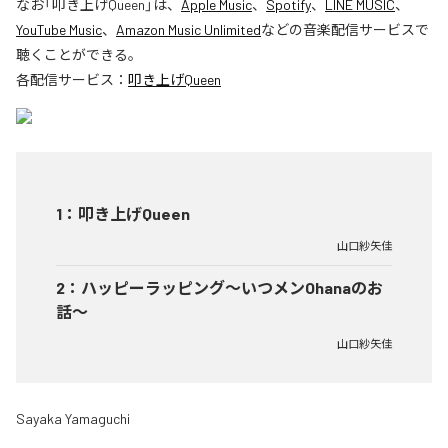
なお「
叩き上げQueen
」は、
Apple Music
、
Spotify
、
LINE MUSIC
、
YouTube Music
、
Amazon Music Unlimited
などの音楽配信サービスで
聴くことができる。
各配信サービス：
叩き上げQueen
1
：
叩き上げQueen
山口紗矢佳
2
：
ハッピーラッピング〜いつメンOhanaのお
話〜
山口紗矢佳
Sayaka Yamaguchi