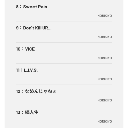
8
：
Sweet Pain
NORIKIYO
9
：
Don't Kill UR...
NORIKIYO
10
：
VICE
NORIKIYO
11
：
L.I.V.S.
NORIKIYO
12
：
なめんじゃねぇ
NORIKIYO
13
：
続人生
NORIKIYO