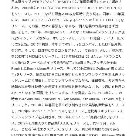
日本語ラップ WEBマガジン「COMPASS」では「年間最優秀Album」に選出さ
れた。 2008年にMIX CD「DJ ISSO PRESENTS RE ROLLED UP 28 BLUNTS」 
をリリースし、MIX CDながら限定4500枚を瞬時に売り切る。同年2008年夏
には、 BACHLOGICフルプロデュースによる2ndAlbum「OUTLET BLUES」を
リリース。 その後、数々の客演をこなすも、個人名義の作品は出さず沈
黙。そして、2011年、3年振りのリリースとなったAlbum「メランコリック現
代」がインディーズながら、オリコン・Albumチャート(総合・デイリー)にて
16位を記録。2013年初頭、昨年までのSingleをコンパイルしたEP「断片集」
を発売。そして、自身初となるコンセプトAlbumである4th Album「花水木」
を2013年12月13日にリリースし、2014年5月23日に3rd Album「メランコリ
ック現代」をレーベルメイトであるWATT a.k.aヨッテルブッテルが全曲
RemixしたRemix Albumをリリース。そして2014に5枚目のAlbum「雲と泥と
手」をリリース。同年8月31日には自身初となるワンマンライブを恵比寿リキ
ッドルームにて開催し、初のワンマンライブながら、満員御礼。各方面から
絶賛の嵐を受け映像化を希望する声が後を後を絶たない中、12月に６枚目の
Albumとなる「如雨露」をリリースすることを発表。なお、2014年に、この
時点で3rd AlbumのRemix Album 、4th Album、5th Album、6th Albumをリ
リースした。2015年には客演を多く呼び制作された実験的断片集をリリース
し、2017年には7th Album「Bouquet」をリリースし恵比寿リキッドルームに
てワンマンライブを成功させ、2018年に8th Album「馬鹿と鋏と」をリリー
ス。2019年に9曲入りの作品集「O.S.D」をリリースし、同年３月、9th 
Albumとなる「平成エクスプレス」をリリース。同じ神奈川県のOGである
MACCHOを客演に呼んだ「俺達の唄」は現在も名曲と言われ、同Album収録曲