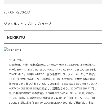
YUKICHI RECORDS
ジャンル：
ヒップホップ/ラップ
NORIKIYO
NORIKIYO is...　 

1999年頃、神奈川県相模原市にて地元の仲間達とSD JUNKSTAを結成 (メン
バーはBron-K、TKC、DJ ISSO、WAX、KYN、OJIBAH、DEFLO、SITEそし
てNORIKIYO)。当時はK-NEROと言う名前でトラックメーカーとして 参加。
CD-Rにて3枚の作品をリリース(現在、CD-Rにもかかわらず中古市場では定
価の3倍で売り買いされている)。 2005年頃、SEEDA&DJ ISSOのMIX CDシリ
ーズ「CONCRETE GREEN」に参加し、話題をさらう。2006年SEEDAの「花と
雨」に客演で参加(ガキの戯言)。 2007年SEEDAの4thAlbum「街風」に参加。
そして、同年、自身初となる待望の1stソロAlbum「EXIT」をリリース。「THE 
SOURCE」誌に よる「BEST OF JAPANESE RAP 2007」にて第三位に、また、