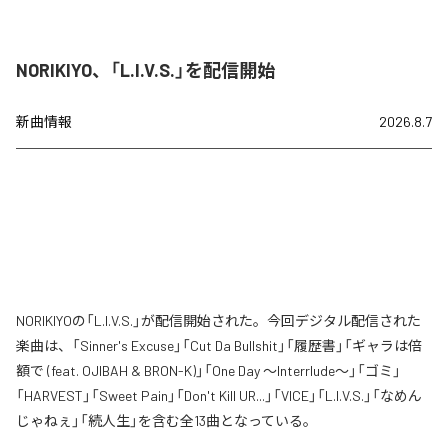
NORIKIYO、「L.I.V.S.」を配信開始
新曲情報
2026.8.7
NORIKIYOの「L.I.V.S.」が配信開始された。今回デジタル配信された
楽曲は、「Sinner's Excuse」「Cut Da Bullshit」「履歴書」「ギャラは倍
額で (feat. OJIBAH & BRON-K)」「One Day ～Interrlude～」「ゴミ」
「HARVEST」「Sweet Pain」「Don't Kill UR...」「VICE」「L.I.V.S.」「なめん
じゃねぇ」「続人生」を含む全13曲となっている。