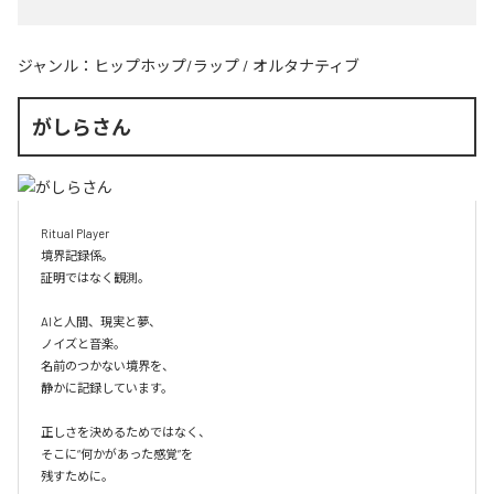
ジャンル：
ヒップホップ/ラップ
/
オルタナティブ
がしらさん
Ritual Player

境界記録係。

証明ではなく観測。

AIと人間、現実と夢、

ノイズと音楽。

名前のつかない境界を、

静かに記録しています。

正しさを決めるためではなく、

そこに“何かがあった感覚”を

残すために。
