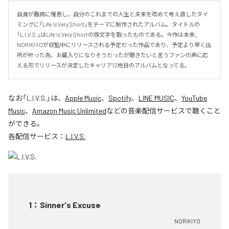
自身が難病に罹患し、自分のこれまでの人生と未来を改めて考え直したタイ
ミングに「Life Is Very Short」をテーマに制作されたアルバム。タイトルの
「L.I.V.S.」はLife Is Very Shortの頭文字を取ったものである。今作は本来、
NORIKIYOが収監中にリリースされる予定だった作品であり、予定より早く出
所が叶った為、お蔵入りになりそうだったが聴きたいと言うファンの声に応
える形でリリースが決定したキャリア12枚目のアルバムとなってる。
なお「
L.I.V.S.
」は、
Apple Music
、
Spotify
、
LINE MUSIC
、
YouTube
Music
、
Amazon Music Unlimited
などの音楽配信サービスで聴くこと
ができる。
各配信サービス：
L.I.V.S.
1
：
Sinner's Excuse
NORIKIYO