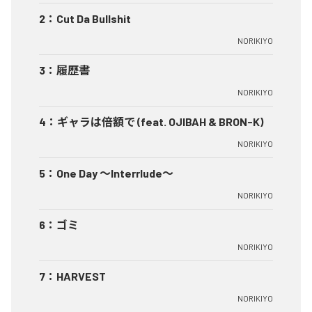
2
：
Cut Da Bullshit
NORIKIYO
3
：
履歴書
NORIKIYO
4
：
ギャラは倍額で (feat. OJIBAH & BRON-K)
NORIKIYO
5
：
One Day ～Interrlude～
NORIKIYO
6
：
ゴミ
NORIKIYO
7
：
HARVEST
NORIKIYO