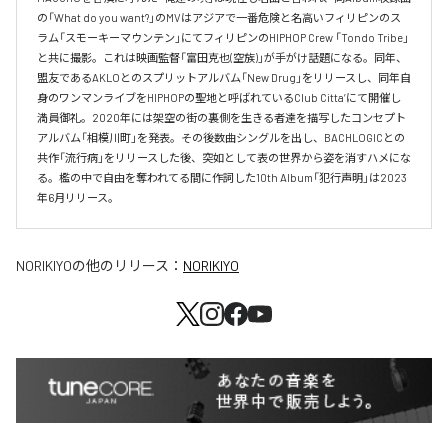
の「What do you want?」のMVはアジアで一番危険と名高いフィリピンのス
ラム「スモーキーマウンテン」にてフィリピンのHIPHOP Crew 「Tondo Tribe」
と共に撮影。これは映画監督「富田克也(空族)」が手がけ話題になる。同年、
盟友であるAKLOとのスプリットアルバム「New Drug」をリリースし、同年自
身のワンマンライブをHIPHOPの聖地と呼ばれているClub Citta’にて開催し
満員御礼。2020年には架空の街の裏側を生きる者達を描写したコンセプト
アルバム「相模川町」を発表。その後数曲シングルを出し、BACHLOGICとの
共作「流行病」をリリースした後、突如として表の世界から姿を消すハメにな
る。檻の中で自由を奪われてる間に作詞した10th Album「犯行声明」は2023
年6月リリース。
NORIKIYO
の他のリリース：
NORIKIYO