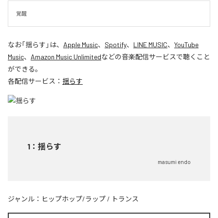
覚醒
なお「
揺らす
」は、
Apple Music
、
Spotify
、
LINE MUSIC
、
YouTube
Music
、
Amazon Music Unlimited
などの音楽配信サービスで聴くこと
ができる。
各配信サービス：
揺らす
1
：
揺らす
masumi endo
ジャンル：
ヒップホップ/ラップ
/
トランス