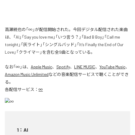
高瀬統也の「∞」が配信開始された。今回デジタル配信された楽曲
は、「AI」「Say you love me」「いつ言う？」「Bad B Boy」「Call me
tonight」「灰ライト」「シングルバッド」「It’s Finally the End of Our
Love」「クライマー」を含む全9曲となっている。
なお「
∞
」は、
Apple Music
、
Spotify
、
LINE MUSIC
、
YouTube Music
、
Amazon Music Unlimited
などの音楽配信サービスで聴くことができ
る。
各配信サービス：
∞
1
：
AI