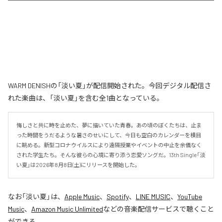
WARM DENISHの「淡い夏」が配信開始された。今回デジタル配信さ
れた楽曲は、「淡い夏」を含む全1曲となっている。
悔しさと共に時を止めた、夢に描いていた青春。あの頃のぼくたちは、止ま
った時間をうだるような暑さのせいにして、今日も空白のカレンダーを横目
に眺める。新型コロナウイルスにより遠隔授業やイベントの中止を余儀なく
された学生たち。そんな彼らの心境に寄り添う恋愛ソングだ。13th Single「淡
い夏」は2026年8月8日(土)にリリースを開始した。
なお「
淡い夏
」は、
Apple Music
、
Spotify
、
LINE MUSIC
、
YouTube
Music
、
Amazon Music Unlimited
などの音楽配信サービスで聴くこと
ができる。