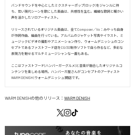
バンドサウンドを中心としたミクスチャーポップ(ロック)をジャンルに持
ち、若い現代シーンを歌にした楽曲は、共感性を生む。繊細な歌詞と暖かい
声を活かしたソロアーティスト。

リリースされているオリジナル楽曲は、全てComposer／Vo：みやっち自身
が作詞作曲、編曲を行っている。アルバムのジャケット写真やイラスト、ミ
ュージックビデオの撮影やアニメーション作り、ウォームデニッシュのコン
セプトであるファストフード店をCG/3D制作ソフトで自ら作るなど、多彩な
表現力を魅せるマルチミュージシャンな一面もある。

ここはファストフード(ハンバーガーグルメ)と音楽が融合したオリジナルコ
ンテンツを楽しめる場所。ハンバーガ屋さんがコンセプトのアーティスト
WARM DENISH (ウォームデニッシュ)開店です。
WARM DENISH
の他のリリース：
WARM DENISH