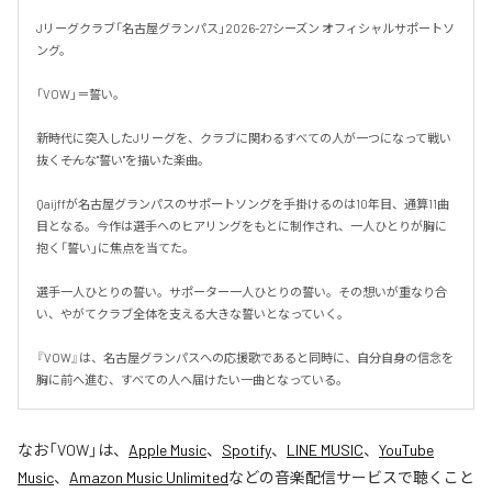
Jリーグクラブ「名古屋グランパス」2026-27シーズン オフィシャルサポートソ
ング。

「VOW」＝誓い。

新時代に突入したJリーグを、クラブに関わるすべての人が一つになって戦い
抜く――そんな"誓い"を描いた楽曲。

Qaijffが名古屋グランパスのサポートソングを手掛けるのは10年目、通算11曲
目となる。今作は選手へのヒアリングをもとに制作され、一人ひとりが胸に
抱く「誓い」に焦点を当てた。

選手一人ひとりの誓い。サポーター一人ひとりの誓い。その想いが重なり合
い、やがてクラブ全体を支える大きな誓いとなっていく。

『VOW』は、名古屋グランパスへの応援歌であると同時に、自分自身の信念を
胸に前へ進む、すべての人へ届けたい一曲となっている。
なお「
VOW
」は、
Apple Music
、
Spotify
、
LINE MUSIC
、
YouTube
Music
、
Amazon Music Unlimited
などの音楽配信サービスで聴くこと