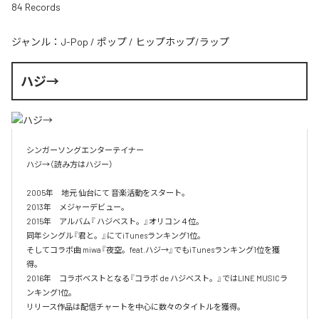
84 Records
ジャンル：
J-Pop
/
ポップ
/
ヒップホップ/ラップ
ハジ→
シンガーソングエンターテイナー

ハジ→（読み方はハジー）

2005年　地元 仙台にて 音楽活動をスタート。

2013年　メジャーデビュー。

2015年　アルバム『 ハジベスト。』オリコン４位。

同年シングル『君と。』にてiTunesランキング1位。

そしてコラボ曲 miwa『夜空。feat.ハジ→』でもiTunesランキング1位を獲
得。

2016年　コラボベストとなる『コラボ de ハジベスト。』ではLINE MUSICラ
ンキング1位。

リリース作品は配信チャートを中心に数々のタイトルを獲得。
