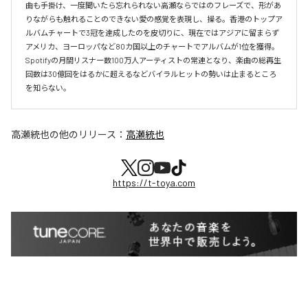
曲も手掛け、一度聞いたら忘れられない高瀬ならではのフレーズで、形があ
りながらも触れることのできない愛の感覚を表現し、操る。香港のトップア
ルバムチャートで3冠を達成したのを皮切りに、現在ではアジアに留まらず
アメリカ、ヨーロッパなど80カ国以上のチャートでアルバムが1位を獲得。
Spotifyの月間リスナー数100万人アーティストの常連となり、楽曲の総再生
回数は30億回をはるかに超えるなどバイラルヒットの勢いは止まるところ
を知らない。
高瀬統也
の他のリリース：
高瀬統也
https://t-toya.com