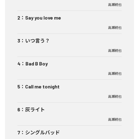
高瀬統也
2
：
Say you love me
高瀬統也
3
：
いつ言う？
高瀬統也
4
：
Bad B Boy
高瀬統也
5
：
Call me tonight
高瀬統也
6
：
灰ライト
高瀬統也
7
：
シングルバッド