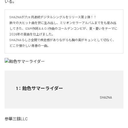
いる。
SHAZNAが六ヶ月連続デジタルシングルをリリース第２弾！！

数々の大ヒット曲を世に生み出し、ミリオンセラーアルバムまでをも産み出
してきた、IZAM作詞 & A.O.I作曲のゴールデンコンビが、夏・憂いをテーマに
2026年の夏曲を仕上げました。

SHAZNAらしさ全開で疾走感がありながらも胸の奥がキュンとして切なく、
どこか懐かしい青春の一曲。
1
：
飴色サマーライダー
SHAZNA
参華三釼LLC