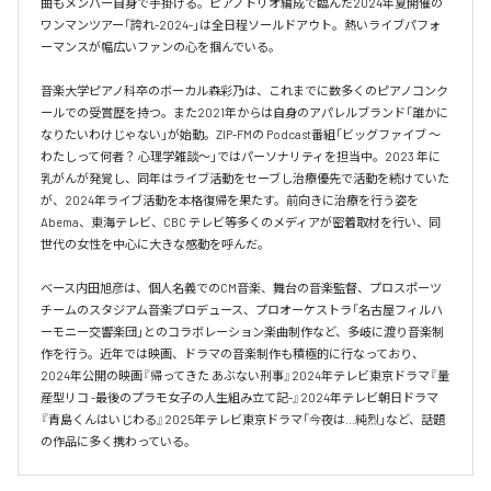
曲もメンバー自身で手掛ける。ピアノトリオ編成で臨んだ2024年夏開催の
ワンマンツアー「誇れ-2024-」は全日程ソールドアウト。熱いライブパフォ
ーマンスが幅広いファンの心を掴んでいる。

音楽大学ピアノ科卒のボーカル森彩乃は、これまでに数多くのピアノコンク
ールでの受賞歴を持つ。また2021年からは自身のアパレルブランド「誰かに
なりたいわけじゃない」が始動。ZIP-FMの Podcast番組「ビッグファイブ 〜
わたしって何者？ 心理学雑談〜」ではパーソナリティを担当中。2023 年に
乳がんが発覚し、同年はライブ活動をセーブし治療優先で活動を続けていた
が、2024年ライブ活動を本格復帰を果たす。前向きに治療を行う姿を
Abema、東海テレビ、CBC テレビ等多くのメディアが密着取材を行い、同
世代の女性を中心に大きな感動を呼んだ。

ベース内田旭彦は、個人名義でのCM音楽、舞台の音楽監督、プロスポーツ
チームのスタジアム音楽プロデュース、プロオーケストラ「名古屋フィルハ
ーモニー交響楽団」とのコラボレーション楽曲制作など、多岐に渡り音楽制
作を行う。近年では映画、ドラマの音楽制作も積極的に行なっており、
2024年公開の映画『帰ってきた あぶない刑事』2024年テレビ東京ドラマ『量
産型リコ -最後のプラモ女子の人生組み立て記-』2024年テレビ朝日ドラマ
『青島くんはいじわる』2025年テレビ東京ドラマ「今夜は…純烈」など、話題
の作品に多く携わっている。