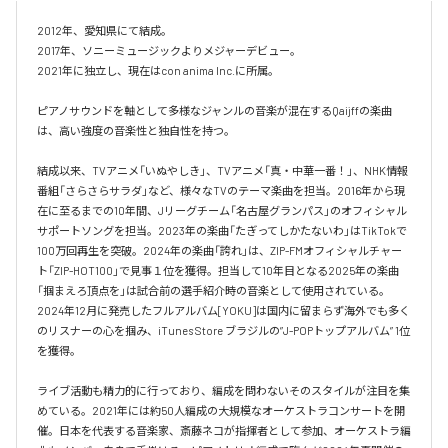
2012年、愛知県にて結成。

2017年、ソニーミュージックよりメジャーデビュー。

2021年に独立し、現在はcon anima Inc.に所属。

ピアノサウンドを軸として多様なジャンルの音楽が混在するQaijffの楽曲
は、高い強度の音楽性と独自性を持つ。

結成以来、TVアニメ「いぬやしき」、TVアニメ「真・中華一番！」、NHK情報
番組「さらさらサラダ」など、様々なTVのテーマ楽曲を担当。2016年から現
在に至るまでの10年間、Jリーグチーム「名古屋グランパス」のオフィシャル
サポートソングを担当。2023年の楽曲「たぎってしかたないわ」はTikTokで
100万回再生を突破。2024年の楽曲「誇れ」は、ZIP-FMオフィシャルチャー
ト「ZIP-HOT100」で見事１位を獲得。担当して10年目となる2025年の楽曲
「掴まえろ頂点を」は試合前の選手紹介時の音楽として使用されている。

2024年12月に発売したフルアルバム[YOKU]は国内に留まらず海外でも多く
のリスナーの心を掴み、iTunes Store ブラジルの”J-POPトップアルバム” 1位
を獲得。

ライブ活動も精力的に行っており、編成を問わないそのスタイルが注目を集
めている。2021年には約50人編成の大規模なオーケストラコンサートを開
催。日本を代表する音楽家、斎藤ネコが指揮者として参加、オーケストラ編