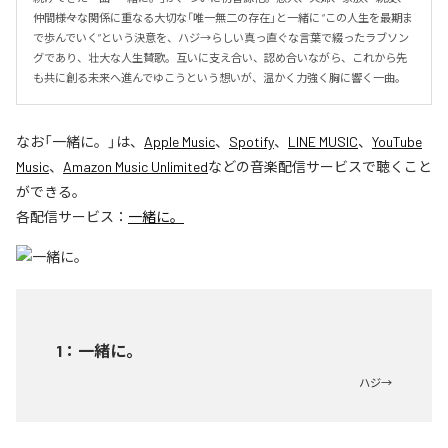
仲間――様々な関係に重なる大切な「唯一無二の存在」と一緒に “この人生を最期ま
で歩んでいく”という決意を、ハジ→らしい真っ直ぐな言葉で綴ったラブソン
グであり、壮大な人生賛歌。互いに支え合い、認め合いながら、これから先
も共に創る未来へ進んでゆこうという想いが、温かく力強く胸に響く一曲。
なお「
一緒に。
」は、
Apple Music
、
Spotify
、
LINE MUSIC
、
YouTube
Music
、
Amazon Music Unlimited
などの音楽配信サービスで聴くこと
ができる。
各配信サービス：
一緒に。
1
：
一緒に。
ハジ→