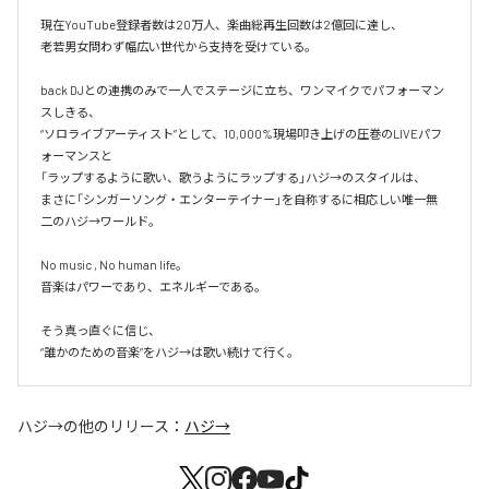
現在YouTube登録者数は20万人、楽曲総再生回数は2億回に達し、

老若男女問わず幅広い世代から支持を受けている。 

back DJとの連携のみで一人でステージに立ち、ワンマイクでパフォーマン
スしきる、

“ソロライブアーティスト”として、10,000%現場叩き上げの圧巻のLIVEパフ
ォーマンスと

「ラップするように歌い、歌うようにラップする」ハジ→のスタイルは、

まさに「シンガーソング・エンターテイナー」を自称するに相応しい唯一無
二のハジ→ワールド。

No music , No human life。

音楽はパワーであり、エネルギーである。

そう真っ直ぐに信じ、

ハジ→
の他のリリース：
ハジ→