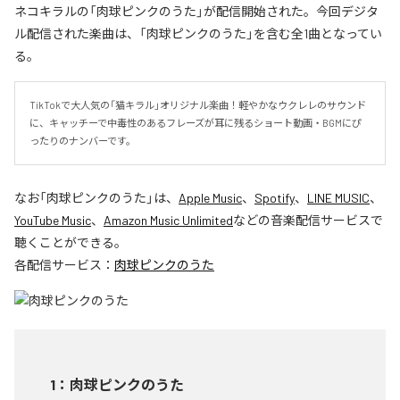
ネコキラルの「肉球ピンクのうた」が配信開始された。今回デジタ
ル配信された楽曲は、「肉球ピンクのうた」を含む全1曲となってい
る。
TikTokで大人気の「猫キラル」オリジナル楽曲！軽やかなウクレレのサウンド
に、キャッチーで中毒性のあるフレーズが耳に残るショート動画・BGMにぴ
ったりのナンバーです。
なお「
肉球ピンクのうた
」は、
Apple Music
、
Spotify
、
LINE MUSIC
、
YouTube Music
、
Amazon Music Unlimited
などの音楽配信サービスで
聴くことができる。
各配信サービス：
肉球ピンクのうた
1
：
肉球ピンクのうた