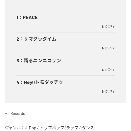
1
：
PEACE
NIC♡RY
2
：
サマグッタイム
NIC♡RY
3
：
踊るニンニコリン
NIC♡RY
4
：
Hey!!トモダッチ☆
NIC♡RY
HJ Records
ジャンル：
J-Pop
/
ヒップホップ/ラップ
/
ダンス