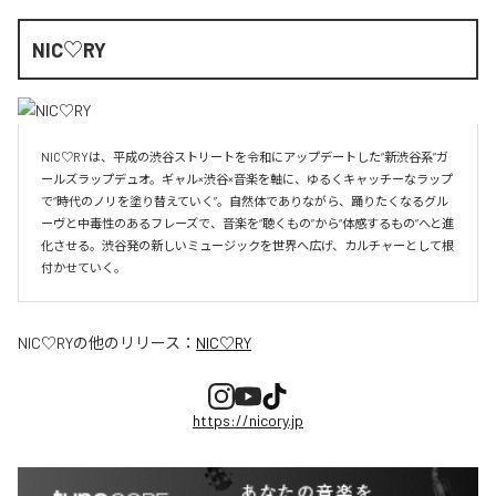
NIC♡RY
NIC♡RYは、平成の渋谷ストリートを令和にアップデートした“新渋谷系”ガ
ールズラップデュオ。ギャル×渋谷×音楽を軸に、ゆるくキャッチーなラップ
で“時代のノリを塗り替えていく”。自然体でありながら、踊りたくなるグル
ーヴと中毒性のあるフレーズで、音楽を“聴くもの”から“体感するもの”へと進
化させる。渋谷発の新しいミュージックを世界へ広げ、カルチャーとして根
付かせていく。
NIC♡RY
の他のリリース：
NIC♡RY
https://nicory.jp