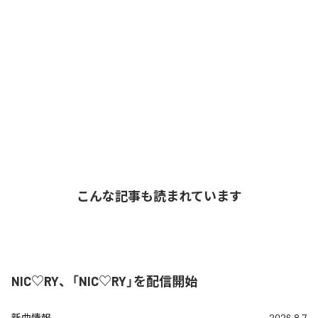
こんな記事も読まれています
NIC♡RY、「NIC♡RY」を配信開始
新曲情報
2026.8.7