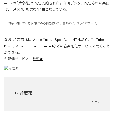
miollyの「片恋花」が配信開始された。今回デジタル配信された楽曲
は、「片恋花」を含む全1曲となっている。
誰もが知っている"片想い”の心情を描いた、夏のダイナミックバラード。
なお「
片恋花
」は、
Apple Music
、
Spotify
、
LINE MUSIC
、
YouTube
Music
、
Amazon Music Unlimited
などの音楽配信サービスで聴くこと
ができる。
各配信サービス：
片恋花
1
：
片恋花
miolly