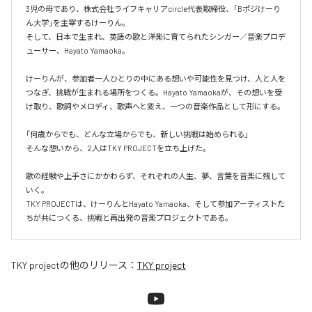
3児の母であり、株式会社ライフキャリアcircle代表取締役、「Bポジけーり
ん大学」を主宰するけーりん。

そして、日本で生まれ、英語の歌と洋楽に育てられたシンガー／音楽プロデ
ューサー、Hayato Yamaoka。

けーりんが、参加者一人ひとりの中にある想いや可能性を見つけ、人と人を
つなぎ、挑戦が生まれる場所をつくる。Hayato Yamaokaが、その想いを受
け取り、歌詞やメロディ、歌声へと変え、一つの音楽作品として形にする。

「何歳からでも、どんな立場からでも、新しい挑戦は始められる」

そんな想いから、2人はTKY PROJECTを立ち上げた。

歌の経験や上手さにかかわらず、それぞれの人生、夢、言葉を音楽に残して
いく。

TKY PROJECTは、けーりんとHayato Yamaoka、そして参加アーティストた
ちが共につくる、挑戦と再出発の音楽プロジェクトである。
TKY project
の他のリリース：
TKY project