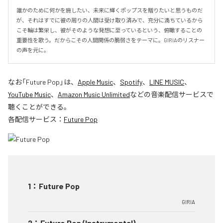
誰かのために何かを施したい、未来に輝くポップスを贈りたいと思うものだ
が、それはすでに彼の周りの人間は受け取り済みで、充分に満ちているから
こそ輪は繁栄し、彼がそのような発想に至っているという、俯瞰することの
重要性を歌う。だからこその人間関係の脆弱さをテーマに。GIRIAのリスナー
の声を元に。
なお「
Future Pop
」は、
Apple Music
、
Spotify
、
LINE MUSIC
、
YouTube Music
、
Amazon Music Unlimited
などの音楽配信サービスで
聴くことができる。
各配信サービス：
Future Pop
1
：
Future Pop
GIRIA
2
：
Future Pop (Instrumental)