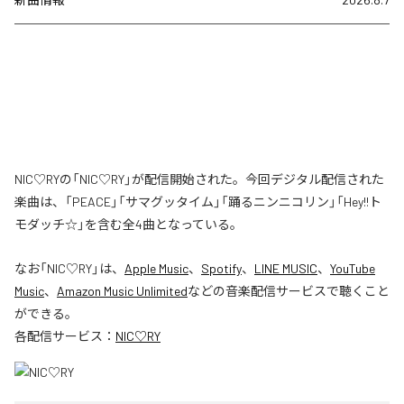
NIC♡RYの「NIC♡RY」が配信開始された。今回デジタル配信された
楽曲は、「PEACE」「サマグッタイム」「踊るニンニコリン」「Hey!!ト
モダッチ☆」を含む全4曲となっている。
なお「
NIC♡RY
」は、
Apple Music
、
Spotify
、
LINE MUSIC
、
YouTube
Music
、
Amazon Music Unlimited
などの音楽配信サービスで聴くこと
ができる。
各配信サービス：
NIC♡RY