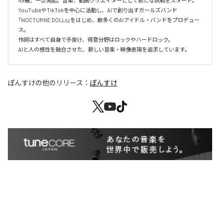
49歳、一念発起。音楽、動画クリエイターとして新たな挑戦をスタート。

YouTubeやTikTokを中心に活動し、AIで創り出すガールズバンド
「NOCTURNE DOLLs」をはじめ、数多くのAIアイドル・バンドをプロデュー
ス。

作詞はすべて自身で手掛け、得意分野はロックやハードロック。

AIと人の感性を融合させた、新しい音楽・映像表現を追求しています。
ぽんすけ
の他のリリース：
ぽんすけ