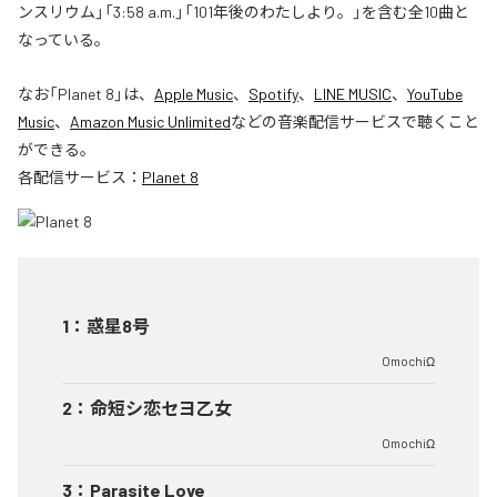
ンスリウム」「3:58 a.m.」「101年後のわたしより。」を含む全10曲と
なっている。
なお「
Planet 8
」は、
Apple Music
、
Spotify
、
LINE MUSIC
、
YouTube
Music
、
Amazon Music Unlimited
などの音楽配信サービスで聴くこと
ができる。
各配信サービス：
Planet 8
1
：
惑星8号
OmochiΩ
2
：
命短シ恋セヨ乙女
OmochiΩ
3
：
Parasite Love