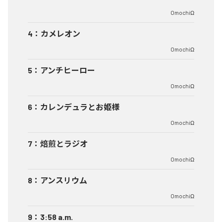
OmochiΩ
4
：
カメレオン
OmochiΩ
5
：
アンチヒーロー
OmochiΩ
6
：
カレンデュラとお姫様
OmochiΩ
7
：
焙煎とラジオ
OmochiΩ
8
：
アンスリウム
OmochiΩ
9
：
3:58 a.m.