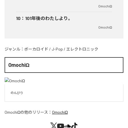
OmochiΩ
10
：
101年後のわたしより。
OmochiΩ
ジャンル：
ボーカロイド
/
J-Pop
/
エレクトロニック
OmochiΩ
のんびり
OmochiΩ
の他のリリース：
OmochiΩ