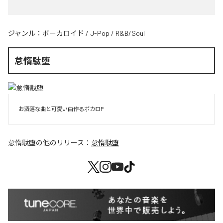
ジャンル：
ボーカロイド
/
J-Pop
/
R&B/Soul
怠惰駄堕
お洒落な曲と可愛い曲作るボカロP
怠惰駄堕
の他のリリース：
怠惰駄堕