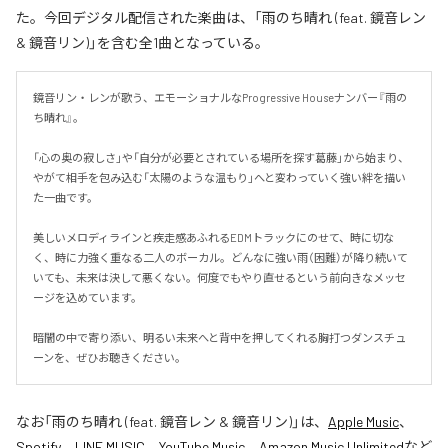
た。今回デジタル配信された楽曲は、「雨のち晴れ (feat. 鏡音レン
& 鏡音リン)」を含む全1曲となっている。
鏡音リン・レンが歌う、エモーショナルなProgressive Houseナンバー『雨の
ち晴れ』。

「心の奥の寂しさ」や「自分が必要とされている場所を探す葛藤」から始まり、
やがて相手を包み込む「太陽のような温もり」へと変わっていく強い絆を描い
た一曲です。

美しいメロディラインと疾走感あふれるEDMトラックにのせて、時に切な
く、時に力強く重なる二人のボーカル。どんなに強い雨（困難）が降り続いて
いても、未来は決して悪くない。何度でもやり直せるという前向きなメッセ
ージを込めています。

暗闇の中で寄り添い、明るい未来へと背中を押してくれる胸打つダンスチュ
ーンを、ぜひお聴きください。
なお「
雨のち晴れ (feat. 鏡音レン & 鏡音リン)
」は、
Apple Music
、
Spotify
、
LINE MUSIC
、
YouTube Music
、
Amazon Music Unlimited
など