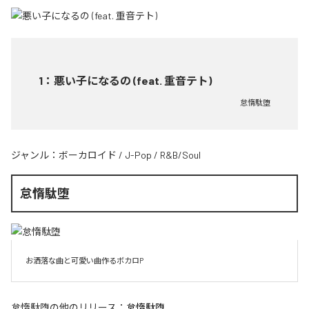
1
：
悪い子になるの (feat. 重音テト)
怠惰駄堕
ジャンル：
ボーカロイド
/
J-Pop
/
R&B/Soul
怠惰駄堕
お洒落な曲と可愛い曲作るボカロP
怠惰駄堕
の他のリリース：
怠惰駄堕