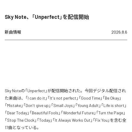
Sky Note、「Unperfect」を配信開始
新曲情報
2026.8.6
Sky Noteの「Unperfect」が配信開始された。今回デジタル配信され
た楽曲は、「I can do it」「It's not perfect」「Good Time」「Be Okay」
「Mistake」「Don't give up」「Small Joys」「Young Adult」「Life is short」
「Dear Today」「Beautiful Fools」「Wonderful Future」「Turn the Page」
「Stop The Clock」「Today」「It Always Works Out」「Fix You」を含む全
17曲となっている。