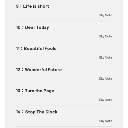
9
：
Life is short
Sky Note
10
：
Dear Today
Sky Note
11
：
Beautiful Fools
Sky Note
12
：
Wonderful Future
Sky Note
13
：
Turn the Page
Sky Note
14
：
Stop The Clock
Sky Note