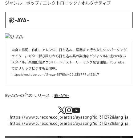
ジャンル：
ポップ
/
エレクトロニック
/
オルタナティブ
彩-AYA-
自身で作詞、作曲、アレンジ、打ち込み、演奏まで行う女性シンガーソング
ライター。ギター弾き語りから打ち込み系の楽曲などジャンルに捉われない
スタイル。楽曲配信ダウンロード、ストーリーミング配信開始。YouTube
ではリリックビデオも公開中。

https://youtube.com/@-aya-5976?si=02tCKfRPRq4S5lJ7
彩-AYA-
の他のリリース：
彩-AYA-
https://www.tunecore.co.jp/artist/ayasong?id=311272&lang=ja
https://www.tunecore.co.jp/artist/ayasong?id=311272&lang=ja