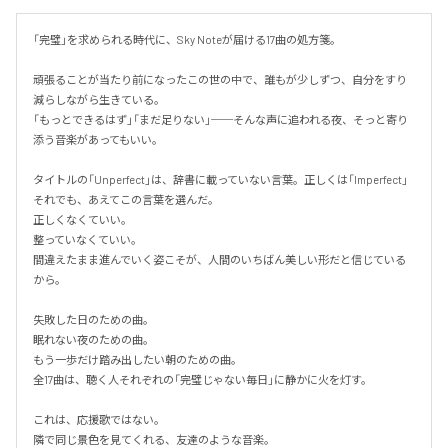
「完璧」を求められる時代に、Sky Noteが届ける17曲の処方箋。

頑張ることが当たり前になったこの世の中で、誰もが少しずつ、自分をすり
減らしながら生きている。

「もっとできるはず」「まだ足りない」──そんな声に追われる夜、そっと寄り
添う音楽があってもいい。

タイトルの「Unperfect」は、辞書に載っていない言葉。正しくは「Imperfect」
それでも、あえてこの言葉を選んだ。

正しくなくていい。

整っていなくていい。

間違えたまま進んでいく姿こそが、人間のいちばん美しい形だと信じている
から。

失敗した日のための曲。

眠れない夜のための曲。

もう一歩だけ踏み出したい朝のための曲。

全17曲は、聴く人それぞれの「完璧じゃない毎日」に静かに火を灯す。

これは、応援歌ではない。

隣で同じ景色を見てくれる、友達のような音楽。
