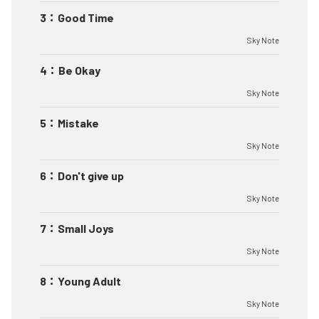
3
：
Good Time
Sky Note
4
：
Be Okay
Sky Note
5
：
Mistake
Sky Note
6
：
Don't give up
Sky Note
7
：
Small Joys
Sky Note
8
：
Young Adult
Sky Note