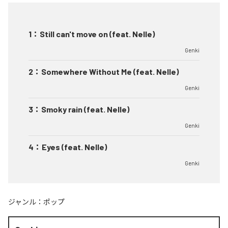
1
：
Still can't move on (feat. Nelle)
Genki
2
：
Somewhere Without Me (feat. Nelle)
Genki
3
：
Smoky rain (feat. Nelle)
Genki
4
：
Eyes (feat. Nelle)
Genki
ジャンル：
ポップ