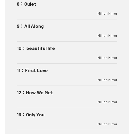
8
：
Quiet
Million Mirror
9
：
All Along
Million Mirror
10
：
beautiful life
Million Mirror
11
：
First Love
Million Mirror
12
：
How We Met
Million Mirror
13
：
Only You
Million Mirror