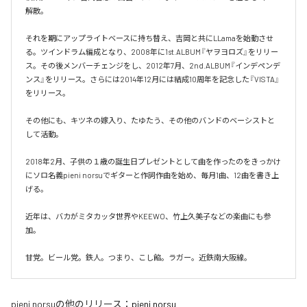
解散。

それを期にアップライトベースに持ち替え、吉岡と共にLLamaを始動させ
る。ツインドラム編成となり、2008年に1st.ALBUM『ヤヲヨロズ』をリリー
ス。その後メンバーチェンジをし、2012年7月、2nd.ALBUM『インデペンデ
ンス』をリリース。さらには2014年12月には結成10周年を記念した『VISTA』
をリリース。

その他にも、キツネの嫁入り、たゆたう、その他のバンドのベーシストと
して活動。

2018年2月、子供の１歳の誕生日プレゼントとして曲を作ったのをきっかけ
にソロ名義pieni norsuでギターと作詞作曲を始め、毎月1曲、12曲を書き上
げる。 

近年は、バカがミタカッタ世界やKEEWO、竹上久美子などの楽曲にも参
加。

甘党。ビール党。鉄人。つまり、こし餡。ラガー。近鉄南大阪線。
pieni norsu
の他のリリース：
pieni norsu