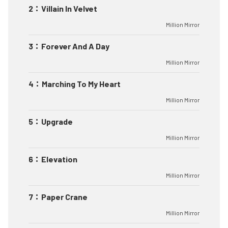
2
：
Villain In Velvet
Million Mirror
3
：
Forever And A Day
Million Mirror
4
：
Marching To My Heart
Million Mirror
5
：
Upgrade
Million Mirror
6
：
Elevation
Million Mirror
7
：
Paper Crane
Million Mirror