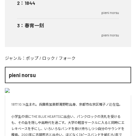
2
：
1844
pieni norsu
3
：
春宵一刻
pieni norsu
ジャンル：
ポップ
/
ロック
/
フォーク
pieni norsu
1977.10.14生まれ。兵庫県加東郡滝野町出身、京都市右京区帷子ノ辻在住。

小学生の頃にTHE BLUE HEARTSに出会い、パンクロックの洗礼を受ける
も、その血を隠し中高時代を過ごす。大学の軽音サークルに入ると同時にエ
レキベースを手にし、いろいろなバンドを掛け持ちしつつ自分のサウンドを
模索。2001年に吉岡哲志と出会い、ほどなく3ピースバンドを組むも1年で