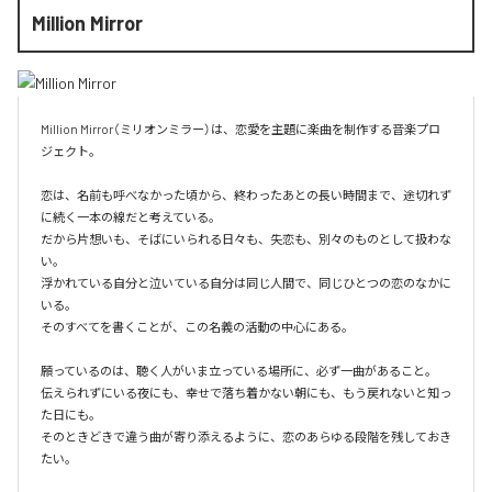
Million Mirror
Million Mirror（ミリオンミラー）は、恋愛を主題に楽曲を制作する音楽プロ
ジェクト。

恋は、名前も呼べなかった頃から、終わったあとの長い時間まで、途切れず
に続く一本の線だと考えている。

だから片想いも、そばにいられる日々も、失恋も、別々のものとして扱わな
い。

浮かれている自分と泣いている自分は同じ人間で、同じひとつの恋のなかに
いる。

そのすべてを書くことが、この名義の活動の中心にある。

願っているのは、聴く人がいま立っている場所に、必ず一曲があること。

伝えられずにいる夜にも、幸せで落ち着かない朝にも、もう戻れないと知っ
た日にも。

そのときどきで違う曲が寄り添えるように、恋のあらゆる段階を残しておき
たい。
