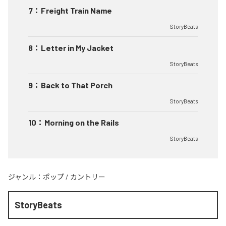
7
：
Freight Train Name
StoryBeats
8
：
Letter in My Jacket
StoryBeats
9
：
Back to That Porch
StoryBeats
10
：
Morning on the Rails
StoryBeats
ジャンル：
ポップ
/
カントリー
StoryBeats