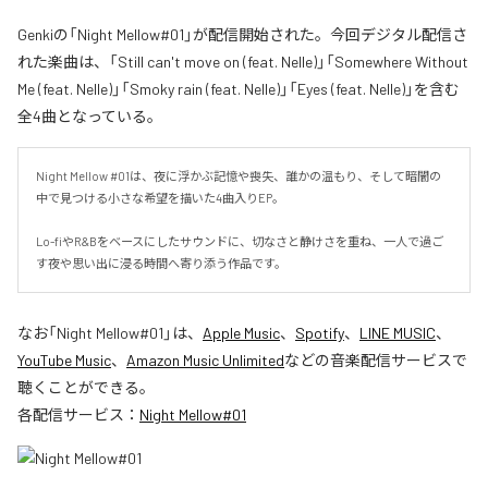
Genkiの「Night Mellow#01」が配信開始された。今回デジタル配信さ
れた楽曲は、「Still can't move on (feat. Nelle)」「Somewhere Without
Me (feat. Nelle)」「Smoky rain (feat. Nelle)」「Eyes (feat. Nelle)」を含む
全4曲となっている。
Night Mellow #01は、夜に浮かぶ記憶や喪失、誰かの温もり、そして暗闇の
中で見つける小さな希望を描いた4曲入りEP。

Lo-fiやR&Bをベースにしたサウンドに、切なさと静けさを重ね、一人で過ご
す夜や思い出に浸る時間へ寄り添う作品です。
なお「
Night Mellow#01
」は、
Apple Music
、
Spotify
、
LINE MUSIC
、
YouTube Music
、
Amazon Music Unlimited
などの音楽配信サービスで
聴くことができる。
各配信サービス：
Night Mellow#01