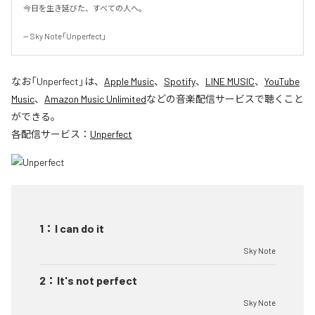
今日を生き延びた、すべての人へ。

-- Sky Note「Unperfect」
なお「
Unperfect
」は、
Apple Music
、
Spotify
、
LINE MUSIC
、
YouTube
Music
、
Amazon Music Unlimited
などの音楽配信サービスで聴くこと
ができる。
各配信サービス：
Unperfect
1
：
I can do it
Sky Note
2
：
It's not perfect
Sky Note