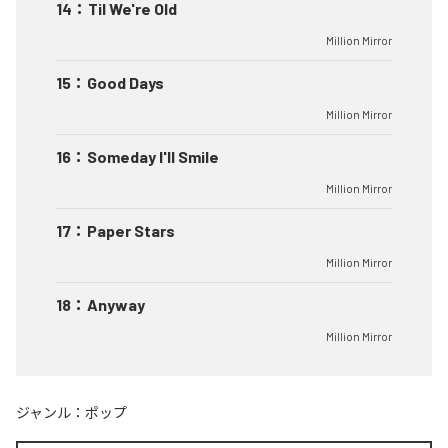
14
：
Til We're Old
Million Mirror
15
：
Good Days
Million Mirror
16
：
Someday I'll Smile
Million Mirror
17
：
Paper Stars
Million Mirror
18
：
Anyway
Million Mirror
ジャンル：
ポップ