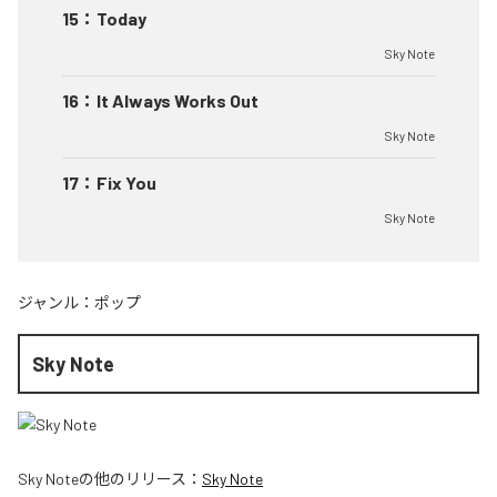
15
：
Today
Sky Note
16
：
It Always Works Out
Sky Note
17
：
Fix You
Sky Note
ジャンル：
ポップ
Sky Note
Sky Note
の他のリリース：
Sky Note