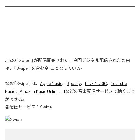
a.o.の「Swipe!」が配信開始された。今回デジタル配信された楽曲
は、「Swipe!」を含む全1曲となっている。
なお「
Swipe!
」は、
Apple Music
、
Spotify
、
LINE MUSIC
、
YouTube
Music
、
Amazon Music Unlimited
などの音楽配信サービスで聴くこと
ができる。
各配信サービス：
Swipe!