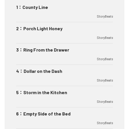
1
：
County Line
StoryBeats
2
：
Porch Light Honey
StoryBeats
3
：
Ring From the Drawer
StoryBeats
4
：
Dollar on the Dash
StoryBeats
5
：
Storm in the Kitchen
StoryBeats
6
：
Empty Side of the Bed
StoryBeats