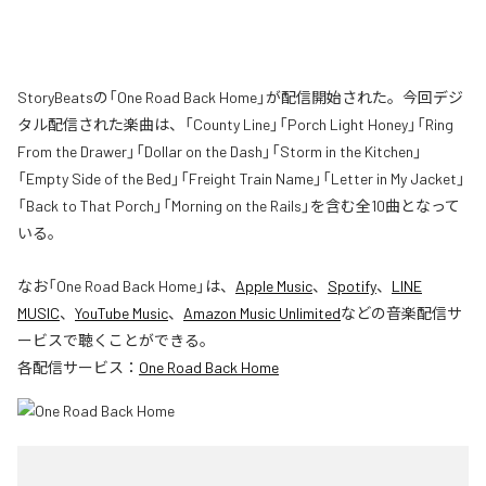
StoryBeatsの「One Road Back Home」が配信開始された。今回デジ
タル配信された楽曲は、「County Line」「Porch Light Honey」「Ring
From the Drawer」「Dollar on the Dash」「Storm in the Kitchen」
「Empty Side of the Bed」「Freight Train Name」「Letter in My Jacket」
「Back to That Porch」「Morning on the Rails」を含む全10曲となって
いる。
なお「
One Road Back Home
」は、
Apple Music
、
Spotify
、
LINE
MUSIC
、
YouTube Music
、
Amazon Music Unlimited
などの音楽配信サ
ービスで聴くことができる。
各配信サービス：
One Road Back Home