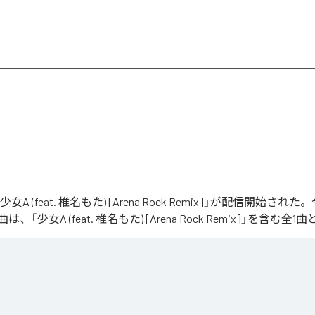
「少女A (feat. 椎名もた) [Arena Rock Remix]」が配信開始さ
「少女A (feat. 椎名もた) [Arena Rock Remix]」を含む
、壮大なアリーナロックへ再構築した 「Arena Rock Remix」。

い出しから、幾重にも重なるギター、力強いベースとライブドラム、感情的なキーボードが