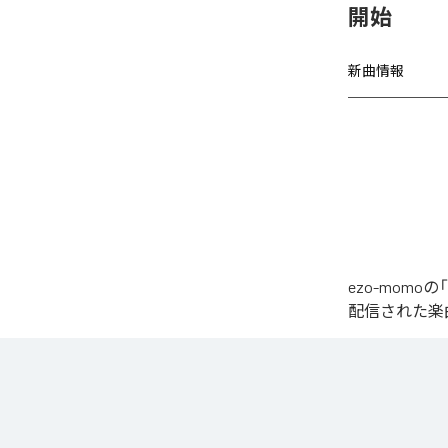
開始
新曲情報
ezo-momoの
配信された楽曲は、
椎名もた「少女A」を
繊細で静かな歌
発的なサビへ。
