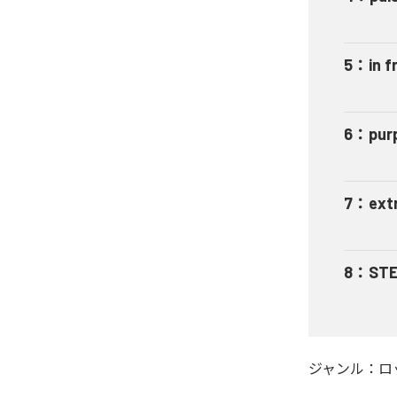
5
：
in f
6
：
pur
7
：
ext
8
：
STE
ジャンル：
ロ