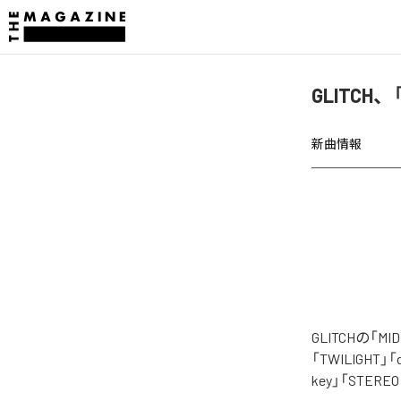
GLITCH、
新曲情報
GLITCHの「
「TWILIGHT」「dr
key」「STE