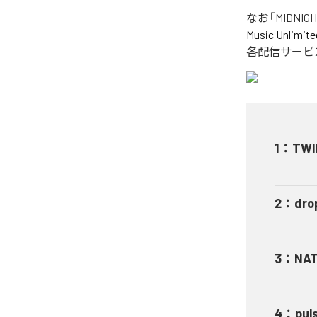
なお「
MIDNIG
Music Unlimite
各配信サービ
1
：
TWI
2
：
dro
3
：
NA
4
：
pul