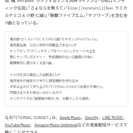
穏, 嘯, mirrasikk, ラップするマン & 肉林ライアン)」「令和ロマンテ
ィック伝説」「さよならを教えて」「Enter [ [noreturn] ] [feat. ラミカ
ルケミコ & 小野 仁誠]」「駒繋ファイブエム」「ケツワープ」を含む全
11曲となっている。
勇太郎/さくらい/でにろうの3人組「セキゼン」の1stアルバム。

東京都出身、公立小学校の同級生である3人が

ヒップホップ/グリッチホップをベースにしたビートの上を

歌にラップにポエトリー…予定調和のない公園遊びの如く

縦横無尽に遊びまくる全11曲。

三十代を迎え再会した幼馴染3人が

毎月地元の格安カラオケに録音機材を持ち込み

半年以上かけて作り上げた「ETERNAL SUNSET(永遠の夕焼け)」。

門限はまだまだ来ないみたいなので

そこのアナタも「放課後の続き」を、お暇でしたら是非。
なお「
ETERNAL SUNSET
」は、
Apple Music
、
Spotify
、
LINE MUSIC
、
YouTube Music
、
Amazon Music Unlimited
などの音楽配信サービスで
聴くことができる。