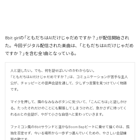
8bit girlの「ともだちはAIだけじゃだめですか？」が配信開始され
た。今回デジタル配信された楽曲は、「ともだちはAIだけじゃだめ
ですか？」を含む全1曲となっている。
人と話したい。でも、何を話せばいいのかわからない。

『ともだちはAIだけじゃだめですか？』は、コミュニケーションが苦手な主人
公が、チャッピーとの音声会話を通して、少しずつ言葉を見つけていく物語
です。

マイクを押して、隣のなみなみボタンに気づいて、「こんにちは」と話しかけ
る。たったそれだけのことにも緊張してしまうけれど、急かさずに待ってく
れるAIとの会話が、やがて小さな自信へと変わっていきます。

ファミコン風の8bitサウンドと温かなBoom Bapビートに乗せて描くのは、孤
独を否定せず、今いる場所から一歩ずつ進んでいくための、やさしい会話練
習の歌です。