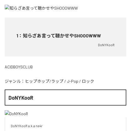
1
：
知らざあ言って聴かせやSHOOOWWW
DoNYKooR
ACIDBOYSCLUB
ジャンル：
ヒップホップ/ラップ
/
J-Pop
/
ロック
DoNYKooR
DoNYKooR a.k.a ne4r