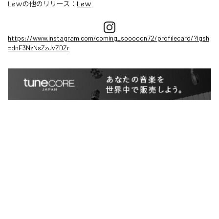
Løｗ
の他のリリース：
Løｗ
https://www.instagram.com/coming_sooooon72/profilecard/?igsh
=dnF3NzNsZzJvZDZr