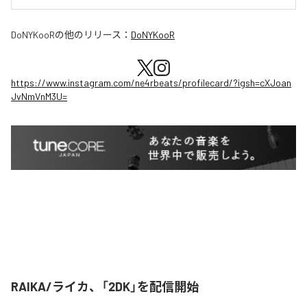
DoNYKooR
の他のリリース：
DoNYKooR
https://www.instagram.com/ne4rbeats/profilecard/?igsh=cXJoan
JvNmVnM3U=
RAIKA/ライカ、「2DK」を配信開始