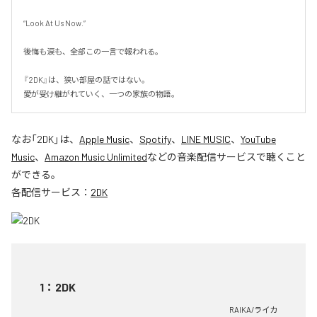
“Look At Us Now.”

後悔も涙も、全部この一言で報われる。

『2DK』は、狭い部屋の話ではない。

愛が受け継がれていく、一つの家族の物語。
なお「
2DK
」は、
Apple Music
、
Spotify
、
LINE MUSIC
、
YouTube
Music
、
Amazon Music Unlimited
などの音楽配信サービスで聴くこと
ができる。
各配信サービス：
2DK
1
：
2DK
RAIKA/ライカ