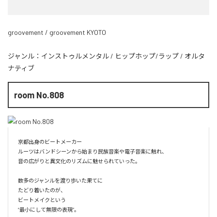
groovement / groovement KYOTO
ジャンル：
インストゥルメンタル
/
ヒップホップ/ラップ
/
オルタ
ナティブ
room No.808
京都出身のビートメーカー

ルーツはバンドシーンから始まり民族音楽や電子音楽に触れ、

音の広がりと異文化のリズムに魅せられていった。

数多のジャンルを渡り歩いた果てに

たどり着いたのが、

ビートメイクという

“最小にして無限の表現”。
