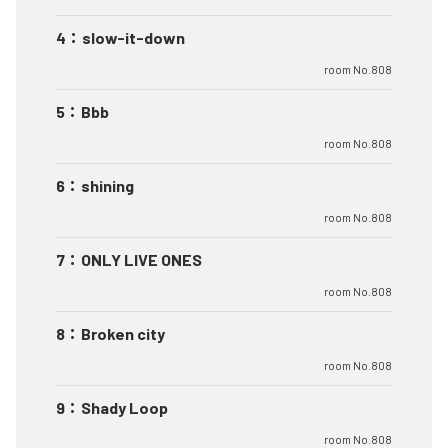
4
：
slow-it-down
room No.808
5
：
Bbb
room No.808
6
：
shining
room No.808
7
：
ONLY LIVE ONES
room No.808
8
：
Broken city
room No.808
9
：
Shady Loop
room No.808