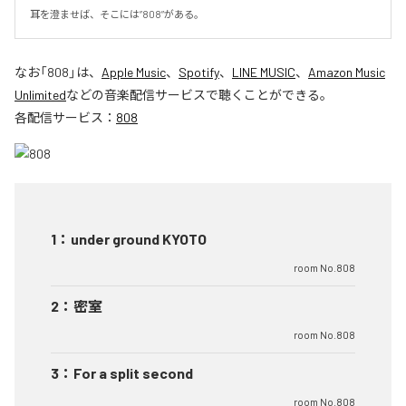
耳を澄ませば、そこには”808”がある。
なお「
808
」は、
Apple Music
、
Spotify
、
LINE MUSIC
、
Amazon Music
Unlimited
などの音楽配信サービスで聴くことができる。
各配信サービス：
808
1
：
under ground KYOTO
room No.808
2
：
密室
room No.808
3
：
For a split second
room No.808