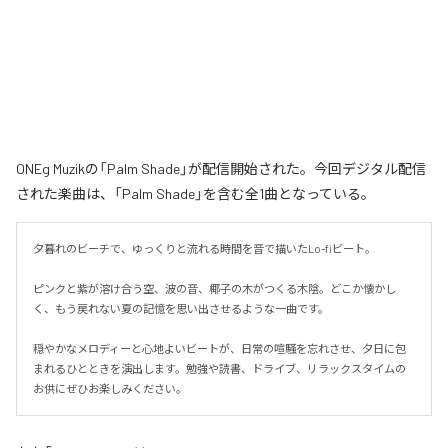
ONEg Muzikの「Palm Shade」が配信開始された。今回デジタル配信
された楽曲は、「Palm Shade」を含む全1曲となっている。
夕暮れのビーチで、ゆっくりと流れる時間を音で描いたLo-fiビート。

ピンクと紫が溶け合う空、波の音、椰子の木がつくる木陰。どこか懐かし
く、もう戻れない夏の記憶を思い出させるような一曲です。

穏やかなメロディーと心地よいビートが、日常の喧騒を忘れさせ、夕日に包
まれるひとときを演出します。勉強や読書、ドライブ、リラックスタイムの
お供にぜひお楽しみください。