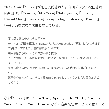
ORANCHAの「Augast」が配信開始された。今回デジタル配信され
た楽曲は、「Orancha」「Blue Moon」「Natsuyasumi」「Totonoi」
「Sweet Sleep」「Tasogare」「Rainy Friday」「Totonoi 2」「Minamo」
「Hotaru」を含む全10曲となっている。
夏の風と癒しのノスタルギアを

ORANCHAが贈る最新Lofi Beatsアルバム『August』は、「癒し」と「ノスタルジ
ア」をテーマにした、夏に寄り添う1枚です。

朝から始まりゆっくりと夕方へ導き夜風へ

どこか懐かしく、胸が締め付けられるようなメロディと、心地よいローファ
イ・ビート。

窓から吹き抜ける風を感じながら、ゆったりとした時間をお過ごしくださ
い。

読書や作業のお供に、そして寝る前のBGMなどリラックスした時間をお過ご
しください
なお「
Augast
」は、
Apple Music
、
Spotify
、
LINE MUSIC
、
YouTube
Music
、
Amazon Music Unlimited
などの音楽配信サービスで聴くこと