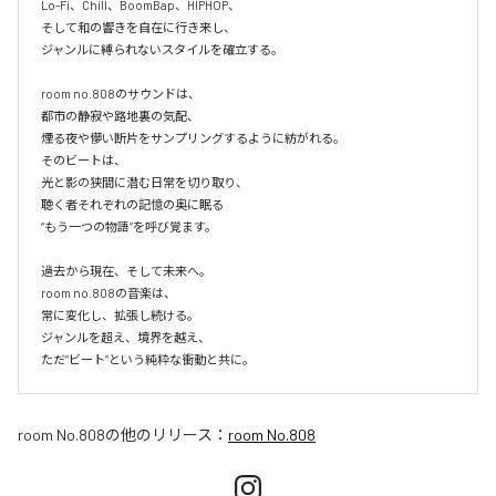
Lo-Fi、Chill、BoomBap、HIPHOP、

そして和の響きを自在に行き来し、

ジャンルに縛られないスタイルを確立する。

room no.808のサウンドは、

都市の静寂や路地裏の気配、

煙る夜や儚い断片をサンプリングするように紡がれる。

そのビートは、

光と影の狭間に潜む日常を切り取り、

聴く者それぞれの記憶の奥に眠る

“もう一つの物語”を呼び覚ます。

過去から現在、そして未来へ。

room no.808の音楽は、

常に変化し、拡張し続ける。

ジャンルを超え、境界を越え、

room No.808
の他のリリース：
room No.808