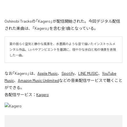
Oshinobi Tracksの「Kagero」が配信開始された。今回デジタル配信
された楽曲は、「Kagero」を含む全1曲となっている。
夏の揺らぐ空気と静かな風景を、水墨画のような音で描いたインストゥルメ
ンタル作品。Lo-fiやアンビエントを基調に、穏やかな余白と和の情景を表現
した一曲。
なお「
Kagero
」は、
Apple Music
、
Spotify
、
LINE MUSIC
、
YouTube
Music
、
Amazon Music Unlimited
などの音楽配信サービスで聴くこと
ができる。
各配信サービス：
Kagero