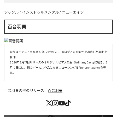
ジャンル：
インストゥルメンタル
/
ニューエイジ
百音羽栗
現在はインストゥルメンタルを中心に、メロディの可能性を追求した楽曲を
制作。

2026年2月13日リリースのオリジナルピアノ楽曲「Ordinany Days」に続き、6
月19日には、初のボーカル作品となるニューシングル「Inherent ache」を発
売。
百音羽栗
の他のリリース：
百音羽栗