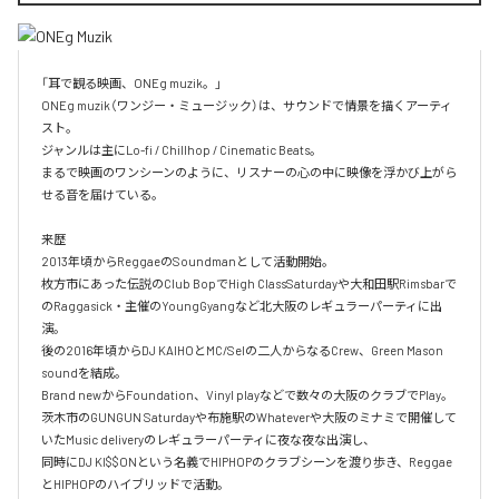
「耳で観る映画、ONEg muzik。」

ONEg muzik（ワンジー・ミュージック）は、サウンドで情景を描くアーティ
スト。

ジャンルは主にLo-fi / Chillhop / Cinematic Beats。

まるで映画のワンシーンのように、リスナーの心の中に映像を浮かび上がら
せる音を届けている。

来歴

2013年頃からReggaeのSoundmanとして活動開始。

枚方市にあった伝説のClub BopでHigh ClassSaturdayや大和田駅Rimsbarで
のRaggasick・主催のYoungGyangなど北大阪のレギュラーパーティに出
演。

後の2016年頃からDJ KAIHOとMC/Selの二人からなるCrew、Green Mason 
soundを結成。

Brand newからFoundation、Vinyl playなどで数々の大阪のクラブでPlay。

茨木市のGUNGUN Saturdayや布施駅のWhateverや大阪のミナミで開催して
いたMusic deliveryのレギュラーパーティに夜な夜な出演し、

同時にDJ KI$$ONという名義でHIPHOPのクラブシーンを渡り歩き、Reggae
とHIPHOPのハイブリッドで活動。
