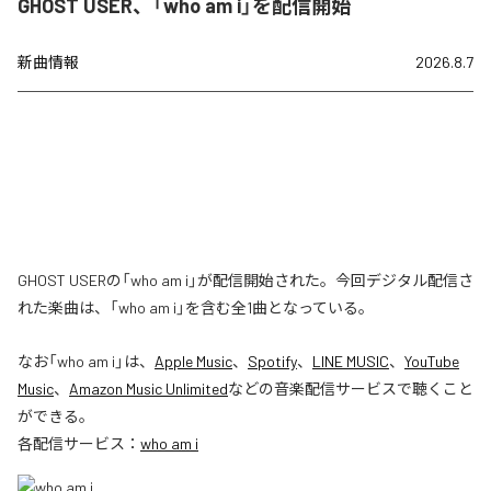
GHOST USER、「who am i」を配信開始
新曲情報
2026.8.7
GHOST USERの「who am i」が配信開始された。今回デジタル配信さ
れた楽曲は、「who am i」を含む全1曲となっている。
なお「
who am i
」は、
Apple Music
、
Spotify
、
LINE MUSIC
、
YouTube
Music
、
Amazon Music Unlimited
などの音楽配信サービスで聴くこと
ができる。
各配信サービス：
who am i