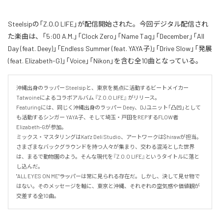
Steelsipの「Z.O.O LIFE」が配信開始された。今回デジタル配信され
た楽曲は、「5:00 A.M.」「Clock Zero」「Name Tag」「December」「All
Day (feat. Deey)」「Endless Summer (feat. YAYA子)」「Drive Slow」「発展
(feat. Elizabeth-G)」「Voice」「Nikon」を含む全10曲となっている。
沖縄出身のラッパー Steelsipと、東京を拠点に活動するビートメイカー 
Tatwoineによるコラボアルバム 『Z.O.O LIFE』 がリリース。

Featuringには、同じく沖縄出身のラッパー Deey、DJユニット「凸凹」として
も活動するシンガー YAYA子、そして埼玉・戸田をREPするFLOW者 
Elizabeth-Gが参加。

ミックス・マスタリングはKat'z Deli Studio、アートワークは$hirawが担当。

さまざまなバックグラウンドを持つ人々が集まり、交わる混沌とした世界
は、まるで動物園のよう。そんな現代を『Z.O.O LIFE』というタイトルに落と
し込んだ。

"ALL EYES ON ME"――ラッパーは常に見られる存在だ。しかし、決して見せ物で
はない。そのメッセージを軸に、東京と沖縄、それぞれの空気感や価値観が
交差する全10曲。