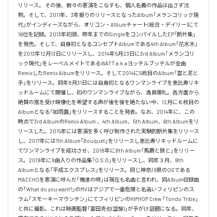
リリース。 その後、数々の客演をこなすも、個人名義の作品は出さず沈
黙。そして、2011年、3年振りのリリースとなったAlbum「メランコリック現
代」がインディーズながら、オリコン・Albumチャート(総合・デイリー)にて
16位を記録。2013年初頭、昨年までのSingleをコンパイルしたEP「断片集」
を発売。そして、自身初となるコンセプトAlbumである4th Album「花水木」
を2013年12月13日にリリースし、2014年5月23日に3rd Album「メランコリ
ック現代」をレーベルメイトであるWATT a.k.aヨッテルブッテルが全曲
RemixしたRemix Albumをリリース。そして2014に5枚目のAlbum「雲と泥と
手」をリリース。同年8月31日には自身初となるワンマンライブを恵比寿リキ
ッドルームにて開催し、初のワンマンライブながら、満員御礼。各方面から
絶賛の嵐を受け映像化を希望する声が後を後を絶たない中、12月に６枚目の
Albumとなる「如雨露」をリリースすることを発表。なお、2014年に、この
時点で3rd AlbumのRemix Album 、4th Album、5th Album、6th Albumをリ
リースした。2015年には客演を多く呼び制作された実験的断片集をリリース
し、2017年には7th Album「Bouquet」をリリースし恵比寿リキッドルームに
てワンマンライブを成功させ、2018年に8th Album「馬鹿と鋏と」をリリー
ス。2019年に9曲入りの作品集「O.S.D」をリリースし、同年３月、9th 
Albumとなる「平成エクスプレス」をリリース。同じ神奈川県のOGである
MACCHOを客演に呼んだ「俺達の唄」は現在も名曲と言われ、同Album収録曲
の「What do you want?」のMVはアジアで一番危険と名高いフィリピンのス
ラム「スモーキーマウンテン」にてフィリピンのHIPHOP Crew 「Tondo Tribe」
と共に撮影。これは映画監督「富田克也(空族)」が手がけ話題になる。同年、