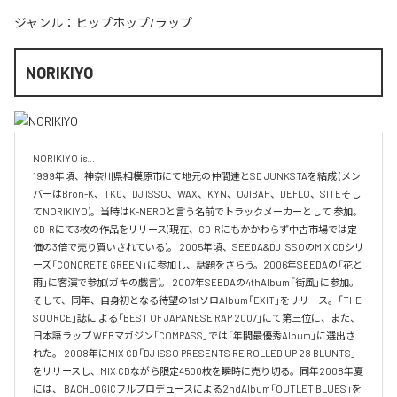
ジャンル：
ヒップホップ/ラップ
NORIKIYO
NORIKIYO is...　 

1999年頃、神奈川県相模原市にて地元の仲間達とSD JUNKSTAを結成 (メン
バーはBron-K、TKC、DJ ISSO、WAX、KYN、OJIBAH、DEFLO、SITEそし
てNORIKIYO)。当時はK-NEROと言う名前でトラックメーカーとして 参加。
CD-Rにて3枚の作品をリリース(現在、CD-Rにもかかわらず中古市場では定
価の3倍で売り買いされている)。 2005年頃、SEEDA&DJ ISSOのMIX CDシリ
ーズ「CONCRETE GREEN」に参加し、話題をさらう。2006年SEEDAの「花と
雨」に客演で参加(ガキの戯言)。 2007年SEEDAの4thAlbum「街風」に参加。
そして、同年、自身初となる待望の1stソロAlbum「EXIT」をリリース。「THE 
SOURCE」誌に よる「BEST OF JAPANESE RAP 2007」にて第三位に、また、
日本語ラップ WEBマガジン「COMPASS」では「年間最優秀Album」に選出さ
れた。 2008年にMIX CD「DJ ISSO PRESENTS RE ROLLED UP 28 BLUNTS」 
をリリースし、MIX CDながら限定4500枚を瞬時に売り切る。同年2008年夏
には、 BACHLOGICフルプロデュースによる2ndAlbum「OUTLET BLUES」を