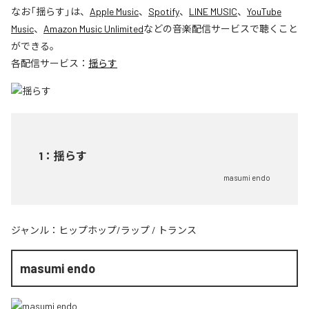
なお「
揺らす
」は、
Apple Music
、
Spotify
、
LINE MUSIC
、
YouTube
Music
、
Amazon Music Unlimited
などの音楽配信サービスで聴くこと
ができる。
各配信サービス：
揺らす
1
：
揺らす
masumi endo
ジャンル：
ヒップホップ/ラップ
/
トランス
masumi endo