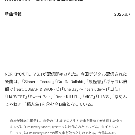
新曲情報
2026.8.7
NORIKIYOの「L.I.V.S.」が配信開始された。今回デジタル配信された
楽曲は、「Sinner's Excuse」「Cut Da Bullshit」「履歴書」「ギャラは倍
額で (feat. OJIBAH & BRON-K)」「One Day ～Interrlude～」「ゴミ」
「HARVEST」「Sweet Pain」「Don't Kill UR...」「VICE」「L.I.V.S.」「なめん
じゃねぇ」「続人生」を含む全13曲となっている。
自身が難病に罹患し、自分のこれまでの人生と未来を改めて考え直したタイ
ミングに「Life Is Very Short」をテーマに制作されたアルバム。タイトルの
「L.I.V.S.」はLife Is Very Shortの頭文字を取ったものである。今作は本来、