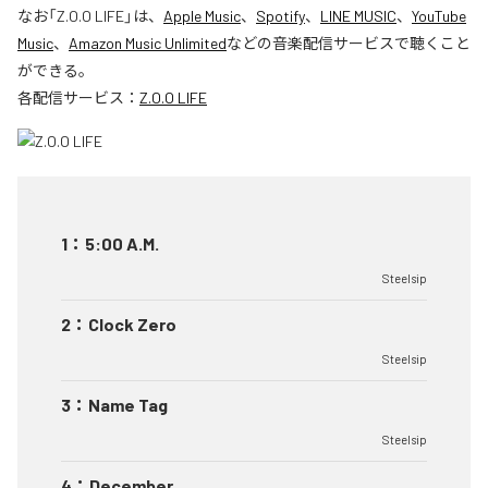
なお「
Z.O.O LIFE
」は、
Apple Music
、
Spotify
、
LINE MUSIC
、
YouTube
Music
、
Amazon Music Unlimited
などの音楽配信サービスで聴くこと
ができる。
各配信サービス：
Z.O.O LIFE
1
：
5:00 A.M.
Steelsip
2
：
Clock Zero
Steelsip
3
：
Name Tag
Steelsip
4
：
December