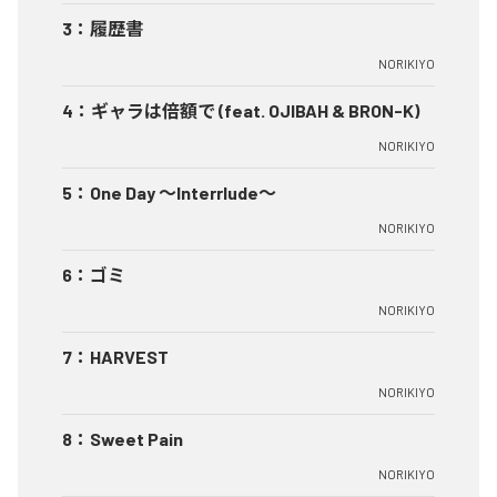
3
：
履歴書
NORIKIYO
4
：
ギャラは倍額で (feat. OJIBAH & BRON-K)
NORIKIYO
5
：
One Day ～Interrlude～
NORIKIYO
6
：
ゴミ
NORIKIYO
7
：
HARVEST
NORIKIYO
8
：
Sweet Pain
NORIKIYO