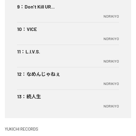
9
：
Don't Kill UR...
NORIKIYO
10
：
VICE
NORIKIYO
11
：
L.I.V.S.
NORIKIYO
12
：
なめんじゃねぇ
NORIKIYO
13
：
続人生
NORIKIYO
YUKICHI RECORDS