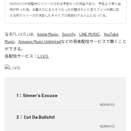
NORIKIYOが収監中にリリースされる予定だった作品であり、予定より早く出
所が叶った為、お蔵入りになりそうだったが聴きたいと言うファンの声に応
える形でリリースが決定したキャリア12枚目のアルバムとなってる。
なお「
L.I.V.S.
」は、
Apple Music
、
Spotify
、
LINE MUSIC
、
YouTube
Music
、
Amazon Music Unlimited
などの音楽配信サービスで聴くこと
ができる。
各配信サービス：
L.I.V.S.
1
：
Sinner's Excuse
NORIKIYO
2
：
Cut Da Bullshit
NORIKIYO