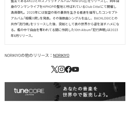
盟友であるAKLOとのスプリットアルバム「New Drug」をリリースし、同年自
身のワンマンライブをHIPHOPの聖地と呼ばれているClub Citta’にて開催し
満員御礼。2020年には架空の街の裏側を生きる者達を描写したコンセプト
アルバム「相模川町」を発表。その後数曲シングルを出し、BACHLOGICとの
共作「流行病」をリリースした後、突如として表の世界から姿を消すハメにな
る。檻の中で自由を奪われてる間に作詞した10th Album「犯行声明」は2023
年6月リリース。
NORIKIYO
の他のリリース：
NORIKIYO