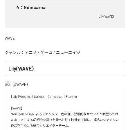
4
：
Reincarna
Lily(WAVE)
WAVE
ジャンル：
アニメ
/
ゲーム
/
ニューエイジ
Lily(WAVE)
【Lily】Vocalist｜Lyricist｜Composer｜Planner

【WAVE】

Morrigan＆Lilyによるファンタジー色の強い叙景的なサウンドと暁星ちかげ
＆あしゅによる幻想的な彩りを音へと灯す映像を主軸に、幅広いジャンルの
作品を手掛ける総合クリエイターチーム。
