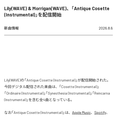
Lily(WAVE) & Morrigan(WAVE)、「Antique Cosette
(Instrumental)」を配信開始
新曲情報
2026.8.6
Lily(WAVE)の「Antique Cosette (Instrumental)」が配信開始された。
今回デジタル配信された楽曲は、「Cosette (Instrumental)」
「Ordinaire (Instrumental)」「Synesthesia (Instrumental)」「Reincarna
(Instrumental)」を含む全4曲となっている。
なお「
Antique Cosette (Instrumental)
」は、
Apple Music
、
Spotify
、