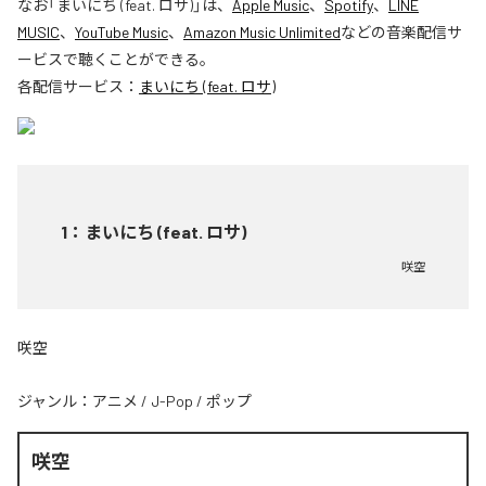
なお「
まいにち (feat. ロサ)
」は、
Apple Music
、
Spotify
、
LINE
MUSIC
、
YouTube Music
、
Amazon Music Unlimited
などの音楽配信サ
ービスで聴くことができる。
各配信サービス：
まいにち (feat. ロサ)
1
：
まいにち (feat. ロサ)
咲空
咲空
ジャンル：
アニメ
/
J-Pop
/
ポップ
咲空