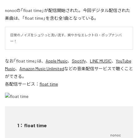
nonocの「float time」が配信開始された。今回デジタル配信された
楽曲は、「float time」を含む全1曲となっている。
日常のノイズをシュワっと洗い流す、爽やかなエレクトロ・ポップナンバ
ー！
なお「
float time
」は、
Apple Music
、
Spotify
、
LINE MUSIC
、
YouTube
Music
、
Amazon Music Unlimited
などの音楽配信サービスで聴くこと
ができる。
各配信サービス：
float time
1
：
float time
nonoc