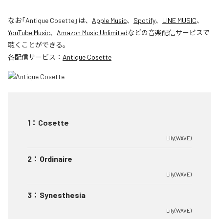
なお「
Antique Cosette
」は、
Apple Music
、
Spotify
、
LINE MUSIC
、
YouTube Music
、
Amazon Music Unlimited
などの音楽配信サービスで
聴くことができる。
各配信サービス：
Antique Cosette
1
：
Cosette
Lily(WAVE)
2
：
Ordinaire
Lily(WAVE)
3
：
Synesthesia
Lily(WAVE)