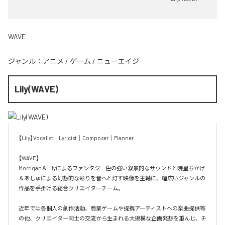
WAVE
ジャンル：
アニメ
/
ゲーム
/
ニューエイジ
Lily(WAVE)
【Lily】Vocalist｜Lyricist｜Composer｜Planner

【WAVE】

Morrigan＆Lilyによるファンタジー色の強い叙景的なサウンドと暁星ちかげ
＆あしゅによる幻想的な彩りを音へと灯す映像を主軸に、幅広いジャンルの
作品を手掛ける総合クリエイターチーム。

近年では各個人の創作活動、商業ゲームや提携アーティストへの楽曲提供等
の他、クリエイター同士の交流から生まれる大規模な企画発想を重んじ、チ