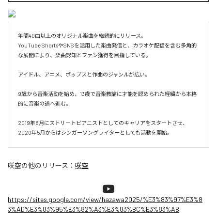
年間40曲以上のオリジナル楽曲を継続的にリリース。

YouTube ShortsやSNSを活用した楽曲発信と、カラオケ配信を含む多角的
な展開により、楽曲認知とファン獲得を目指している。

アイドル、アニメ、ポップスと作曲のジャンルが広い。

9歳から音楽活動を始め、13歳で音楽教論に才能を認められた経緯から本格
的に音楽の道へ進む。

2019年8月にストリートピアニストとしてのキャリアをスタートさせ、
2020年5月からはシンガーソングライターとしても活動を開始。
咲空
の他のリリース：
咲空
https://sites.google.com/view/hazawa2025/%E3%83%97%E3%8
3%AD%E3%83%95%E3%82%A3%E3%83%BC%E3%83%AB