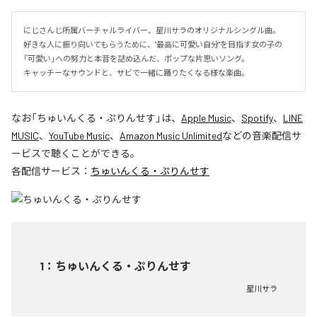
にじさんじ所属バーチャルライバー、星川サラのオリジナルシングル曲。

好きな人に振り向いてもらうために、"最高に可愛い自分"を目指す女の子の
「可愛い」への努力と本音を詰め込んだ、ポップな片思いソング。

キャッチーなサウンドと、サビで一緒に踊りたくなる様な楽曲。
なお「
ちゅいんくる・ぷりんせす
」は、
Apple Music
、
Spotify
、
LINE
MUSIC
、
YouTube Music
、
Amazon Music Unlimited
などの音楽配信サ
ービスで聴くことができる。
各配信サービス：
ちゅいんくる・ぷりんせす
1
：
ちゅいんくる・ぷりんせす
星川サラ