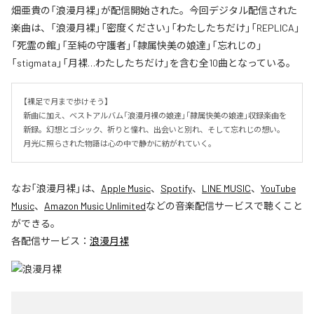
畑亜貴の「浪漫月裸」が配信開始された。今回デジタル配信された
楽曲は、「浪漫月裸」「密度ください」「わたしたちだけ」「REPLICA」
「死霊の館」「至純の守護者」「隷属快美の娘達」「忘れじの」
「stigmata」「月裸…わたしたちだけ」を含む全10曲となっている。
【裸足で月まで歩けそう】

新曲に加え、ベストアルバム「浪漫月裸の娘達」「隷属快美の娘達」収録楽曲を
新録。幻想とゴシック、祈りと憧れ、出会いと別れ、そして忘れじの想い。
月光に照らされた物語は心の中で静かに紡がれていく。
なお「
浪漫月裸
」は、
Apple Music
、
Spotify
、
LINE MUSIC
、
YouTube
Music
、
Amazon Music Unlimited
などの音楽配信サービスで聴くこと
ができる。
各配信サービス：
浪漫月裸