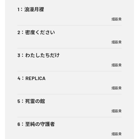
1
：
浪漫月裸
畑亜貴
2
：
密度ください
畑亜貴
3
：
わたしたちだけ
畑亜貴
4
：
REPLICA
畑亜貴
5
：
死霊の館
畑亜貴
6
：
至純の守護者
畑亜貴