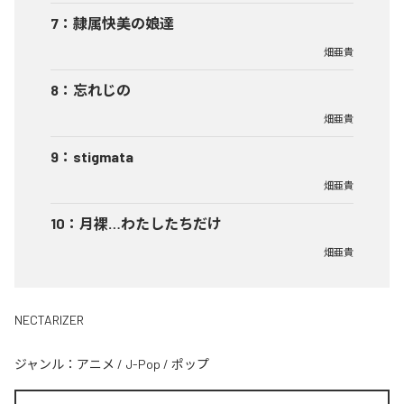
7
：
隷属快美の娘達
畑亜貴
8
：
忘れじの
畑亜貴
9
：
stigmata
畑亜貴
10
：
月裸…わたしたちだけ
畑亜貴
NECTARIZER
ジャンル：
アニメ
/
J-Pop
/
ポップ