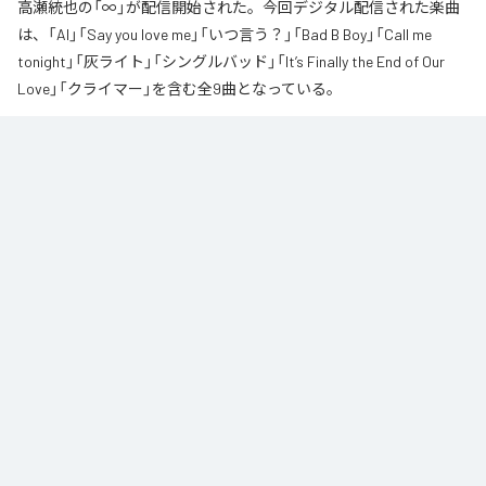
高瀬統也の「∞」が配信開始された。今回デジタル配信された楽曲
は、「AI」「Say you love me」「いつ言う？」「Bad B Boy」「Call me
tonight」「灰ライト」「シングルバッド」「It’s Finally the End of Our
Love」「クライマー」を含む全9曲となっている。
なお「
∞
」は、
Apple Music
、
Spotify
、
LINE MUSIC
、
YouTube Music
、
Amazon Music Unlimited
などの音楽配信サービスで聴くことができ
る。
各配信サービス：
∞
1
：
AI
高瀬統也
2
：
Say you love me
高瀬統也