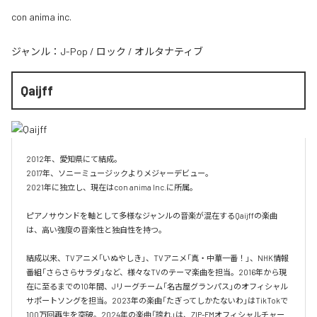
con anima inc.
ジャンル：
J-Pop
/
ロック
/
オルタナティブ
Qaijff
2012年、愛知県にて結成。

2017年、ソニーミュージックよりメジャーデビュー。

2021年に独立し、現在はcon anima Inc.に所属。

ピアノサウンドを軸として多様なジャンルの音楽が混在するQaijffの楽曲
は、高い強度の音楽性と独自性を持つ。

結成以来、TVアニメ「いぬやしき」、TVアニメ「真・中華一番！」、NHK情報
番組「さらさらサラダ」など、様々なTVのテーマ楽曲を担当。2016年から現
在に至るまでの10年間、Jリーグチーム「名古屋グランパス」のオフィシャル
サポートソングを担当。2023年の楽曲「たぎってしかたないわ」はTikTokで
100万回再生を突破。2024年の楽曲「誇れ」は、ZIP-FMオフィシャルチャー