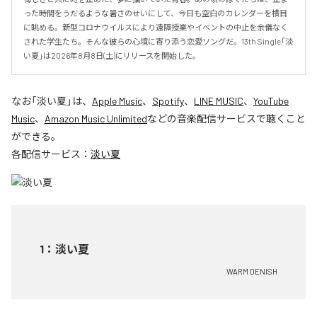
った時間をうだるような暑さのせいにして、今日も空白のカレンダーを横目
に眺める。新型コロナウイルスにより遠隔授業やイベントの中止を余儀なく
された学生たち。そんな彼らの心境に寄り添う恋愛ソングだ。13th Single「淡
い夏」は2026年8月8日(土)にリリースを開始した。
なお「
淡い夏
」は、
Apple Music
、
Spotify
、
LINE MUSIC
、
YouTube
Music
、
Amazon Music Unlimited
などの音楽配信サービスで聴くこと
ができる。
各配信サービス：
淡い夏
1
：
淡い夏
WARM DENISH