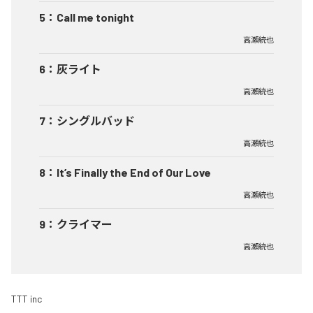
5
：
Call me tonight
高瀬統也
6
：
灰ライト
高瀬統也
7
：
シングルバッド
高瀬統也
8
：
It’s Finally the End of Our Love
高瀬統也
9
：
クライマー
高瀬統也
TTT inc