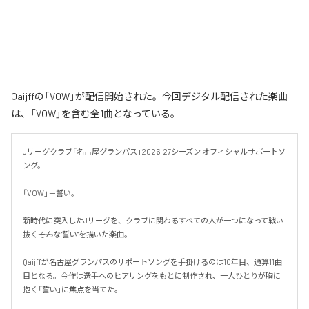
Qaijffの「VOW」が配信開始された。今回デジタル配信された楽曲
は、「VOW」を含む全1曲となっている。
Jリーグクラブ「名古屋グランパス」2026-27シーズン オフィシャルサポートソ
ング。

「VOW」＝誓い。

新時代に突入したJリーグを、クラブに関わるすべての人が一つになって戦い
抜く――そんな"誓い"を描いた楽曲。

Qaijffが名古屋グランパスのサポートソングを手掛けるのは10年目、通算11曲
目となる。今作は選手へのヒアリングをもとに制作され、一人ひとりが胸に
抱く「誓い」に焦点を当てた。
