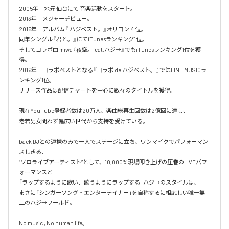
2005年　地元 仙台にて 音楽活動をスタート。

2013年　メジャーデビュー。

2015年　アルバム『 ハジベスト。』オリコン４位。

同年シングル『君と。』にてiTunesランキング1位。

そしてコラボ曲 miwa『夜空。feat.ハジ→』でもiTunesランキング1位を獲
得。

2016年　コラボベストとなる『コラボ de ハジベスト。』ではLINE MUSICラ
ンキング1位。

リリース作品は配信チャートを中心に数々のタイトルを獲得。

現在YouTube登録者数は20万人、楽曲総再生回数は2億回に達し、

老若男女問わず幅広い世代から支持を受けている。 

back DJとの連携のみで一人でステージに立ち、ワンマイクでパフォーマン
スしきる、

“ソロライブアーティスト”として、10,000%現場叩き上げの圧巻のLIVEパフ
ォーマンスと

「ラップするように歌い、歌うようにラップする」ハジ→のスタイルは、

まさに「シンガーソング・エンターテイナー」を自称するに相応しい唯一無
二のハジ→ワールド。

No music , No human life。
