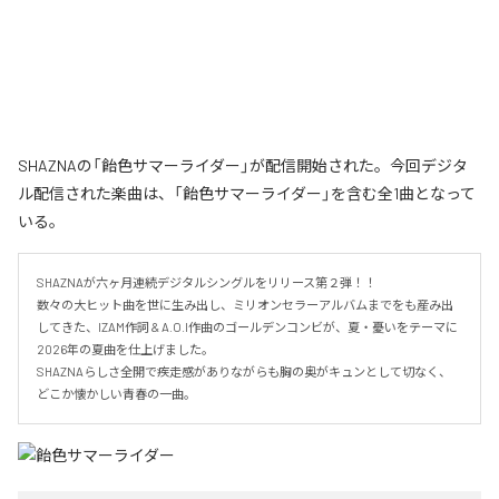
SHAZNAの「飴色サマーライダー」が配信開始された。今回デジタ
ル配信された楽曲は、「飴色サマーライダー」を含む全1曲となって
いる。
SHAZNAが六ヶ月連続デジタルシングルをリリース第２弾！！

数々の大ヒット曲を世に生み出し、ミリオンセラーアルバムまでをも産み出
してきた、IZAM作詞 & A.O.I作曲のゴールデンコンビが、夏・憂いをテーマに
2026年の夏曲を仕上げました。

SHAZNAらしさ全開で疾走感がありながらも胸の奥がキュンとして切なく、
どこか懐かしい青春の一曲。