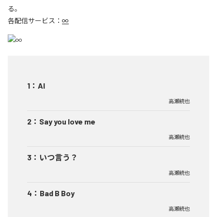
る。
各配信サービス：
∞
1
：
AI
高瀬統也
2
：
Say you love me
高瀬統也
3
：
いつ言う？
高瀬統也
4
：
Bad B Boy
高瀬統也