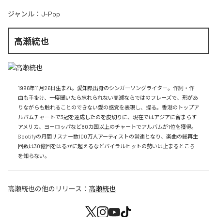
ジャンル：
J-Pop
高瀬統也
1996年11月26日生まれ。愛知県出身のシンガーソングライター。作詞・作
曲も手掛け、一度聞いたら忘れられない高瀬ならではのフレーズで、形があ
りながらも触れることのできない愛の感覚を表現し、操る。香港のトップア
ルバムチャートで3冠を達成したのを皮切りに、現在ではアジアに留まらず
アメリカ、ヨーロッパなど80カ国以上のチャートでアルバムが1位を獲得。
Spotifyの月間リスナー数100万人アーティストの常連となり、楽曲の総再生
回数は30億回をはるかに超えるなどバイラルヒットの勢いは止まるところ
を知らない。
高瀬統也
の他のリリース：
高瀬統也