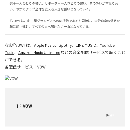
選手一人ひとりの誓い。サポーター一人ひとりの誓い。その想いが重なり合
い、やがてクラブ全体を支える大きな誓いとなっていく。

『VOW』は、名古屋グランパスへの応援歌であると同時に、自分自身の信念を
胸に前へ進む、すべての人へ届けたい一曲となっている。
なお「
VOW
」は、
Apple Music
、
Spotify
、
LINE MUSIC
、
YouTube
Music
、
Amazon Music Unlimited
などの音楽配信サービスで聴くこと
ができる。
各配信サービス：
VOW
1
：
VOW
Qaijff