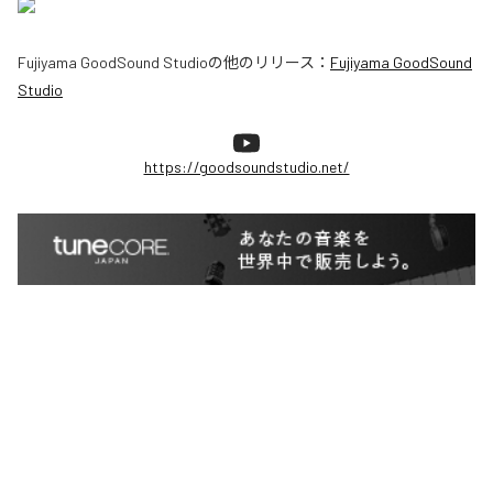
Fujiyama GoodSound Studio
の他のリリース：
Fujiyama GoodSound
Studio
https://goodsoundstudio.net/