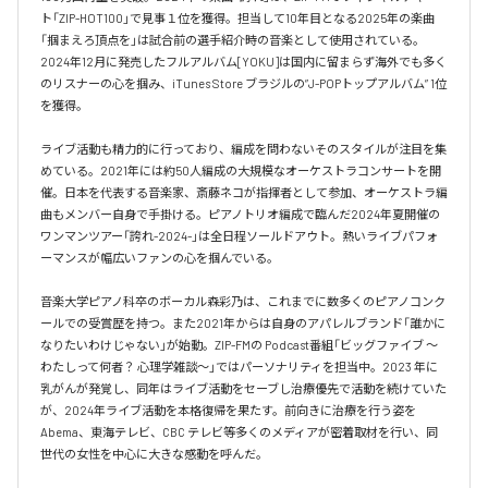
ト「ZIP-HOT100」で見事１位を獲得。担当して10年目となる2025年の楽曲
「掴まえろ頂点を」は試合前の選手紹介時の音楽として使用されている。

2024年12月に発売したフルアルバム[YOKU]は国内に留まらず海外でも多く
のリスナーの心を掴み、iTunes Store ブラジルの”J-POPトップアルバム” 1位
を獲得。

ライブ活動も精力的に行っており、編成を問わないそのスタイルが注目を集
めている。2021年には約50人編成の大規模なオーケストラコンサートを開
催。日本を代表する音楽家、斎藤ネコが指揮者として参加、オーケストラ編
曲もメンバー自身で手掛ける。ピアノトリオ編成で臨んだ2024年夏開催の
ワンマンツアー「誇れ-2024-」は全日程ソールドアウト。熱いライブパフォ
ーマンスが幅広いファンの心を掴んでいる。

音楽大学ピアノ科卒のボーカル森彩乃は、これまでに数多くのピアノコンク
ールでの受賞歴を持つ。また2021年からは自身のアパレルブランド「誰かに
なりたいわけじゃない」が始動。ZIP-FMの Podcast番組「ビッグファイブ 〜
わたしって何者？ 心理学雑談〜」ではパーソナリティを担当中。2023 年に
乳がんが発覚し、同年はライブ活動をセーブし治療優先で活動を続けていた
が、2024年ライブ活動を本格復帰を果たす。前向きに治療を行う姿を
Abema、東海テレビ、CBC テレビ等多くのメディアが密着取材を行い、同
世代の女性を中心に大きな感動を呼んだ。
