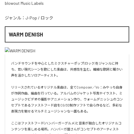
blowout Music Labels
ジャンル：
J-Pop
/
ロック
WARM DENISH
バンドサウンドを中心としたミクスチャーポップ(ロック)をジャンルに持
ち、若い現代シーンを歌にした楽曲は、共感性を生む。繊細な歌詞と暖かい
声を活かしたソロアーティスト。

リリースされているオリジナル楽曲は、全てComposer／Vo：みやっち自身
が作詞作曲、編曲を行っている。アルバムのジャケット写真やイラスト、ミ
ュージックビデオの撮影やアニメーション作り、ウォームデニッシュのコン
セプトであるファストフード店をCG/3D制作ソフトで自ら作るなど、多彩な
表現力を魅せるマルチミュージシャンな一面もある。

ここはファストフード(ハンバーガーグルメ)と音楽が融合したオリジナルコ
ンテンツを楽しめる場所。ハンバーガ屋さんがコンセプトのアーティスト