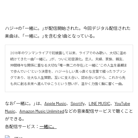
ハジ→の「一緒に。」が配信開始された。今回デジタル配信された
楽曲は、「一緒に。」を含む全1曲となっている。
2018年のワンマンライブで初披露して以来、ライブでのみ歌い、大切に温め
続けてきた一曲「一緒に。」が、ついに初音源化。恋人、夫婦、家族、親友、
仲間――様々な関係に重なる大切な「唯一無二の存在」と一緒に “この人生を最期ま
で歩んでいく”という決意を、ハジ→らしい真っ直ぐな言葉で綴ったラブソン
グであり、壮大な人生賛歌。互いに支え合い、認め合いながら、これから先
も共に創る未来へ進んでゆこうという想いが、温かく力強く胸に響く一曲。
なお「
一緒に。
」は、
Apple Music
、
Spotify
、
LINE MUSIC
、
YouTube
Music
、
Amazon Music Unlimited
などの音楽配信サービスで聴くこと
ができる。
各配信サービス：
一緒に。