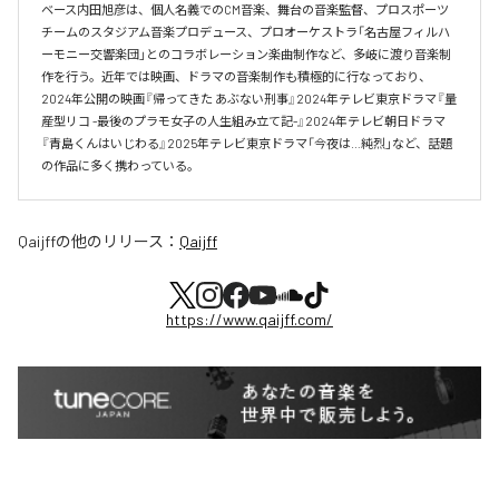
ベース内田旭彦は、個人名義でのCM音楽、舞台の音楽監督、プロスポーツ
チームのスタジアム音楽プロデュース、プロオーケストラ「名古屋フィルハ
ーモニー交響楽団」とのコラボレーション楽曲制作など、多岐に渡り音楽制
作を行う。近年では映画、ドラマの音楽制作も積極的に行なっており、
2024年公開の映画『帰ってきた あぶない刑事』2024年テレビ東京ドラマ『量
産型リコ -最後のプラモ女子の人生組み立て記-』2024年テレビ朝日ドラマ
『青島くんはいじわる』2025年テレビ東京ドラマ「今夜は…純烈」など、話題
の作品に多く携わっている。
Qaijff
の他のリリース：
Qaijff
https://www.qaijff.com/