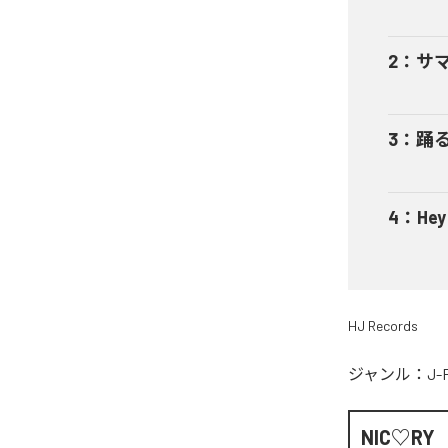
2
：
サ
3
：
踊
4
：
He
HJ Records
ジャンル：
J-
NIC♡RY