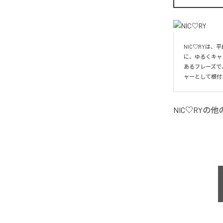
NIC♡RYは
に、ゆるくキャ
あるフレーズで
ャーとして根付
NIC♡RY
の他