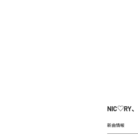
NIC♡RY
新曲情報