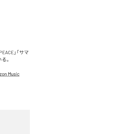
EACE」「サマ
いる。
on Music