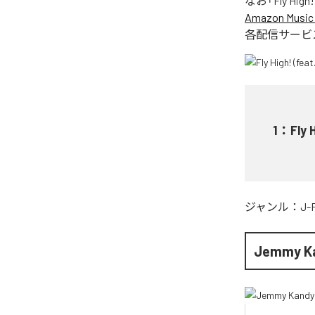
なお「
Fly Hig
Amazon Music 
各配信サービ
1
：
Fly
ジャンル：
J-
Jemmy K