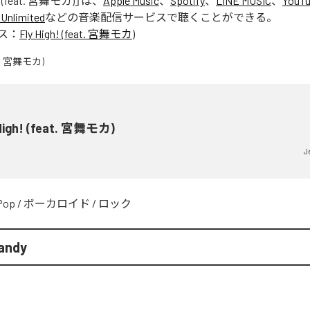
h! (feat. 宮舞モカ)
」は、
Apple Music
、
Spotify
、
LINE MUSIC
、
YouTu
Unlimited
などの音楽配信サービスで聴くことができる。
ス：
Fly High! (feat. 宮舞モカ)
 High! (feat. 宮舞モカ)
J
Pop
/
ボーカロイド
/
ロック
andy