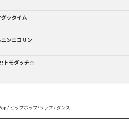
マグッタイム
るニンニコリン
y!!トモダッチ☆
Pop
/
ヒップホップ/ラップ
/
ダンス