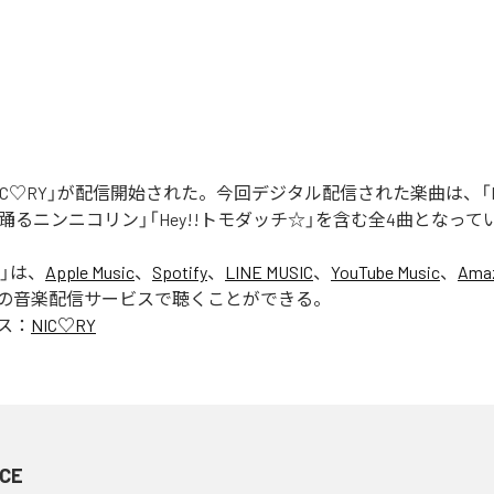
「NIC♡RY」が配信開始された。今回デジタル配信された楽曲は、「P
踊るニンニコリン」「Hey!!トモダッチ☆」を含む全4曲となって
」は、
Apple Music
、
Spotify
、
LINE MUSIC
、
YouTube Music
、
Amaz
の音楽配信サービスで聴くことができる。
ス：
NIC♡RY
CE