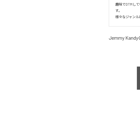
趣味でDTMし
す。

様々なジャンル
Jemmy Kandy