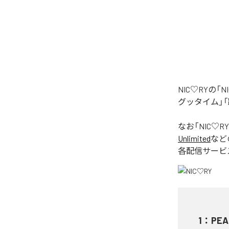
NIC♡RYの
グッタイム」「
なお「
NIC♡RY
Unlimited
など
各配信サービ
1
：
PEA