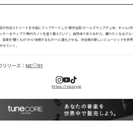
、平成の渋谷ストリートを令和にアップデートした“新渋谷系”ガールズラップデュオ。ギャル×渋
ッチーなラップで“時代のノリを塗り替えていく”。自然体でありながら、踊りたくなるグル
、音楽を“聴くもの”から“体感するもの”へと進化させる。渋谷発の新しいミュージックを世
かせていく。
のリリース：
NIC♡RY
https://nicory.jp