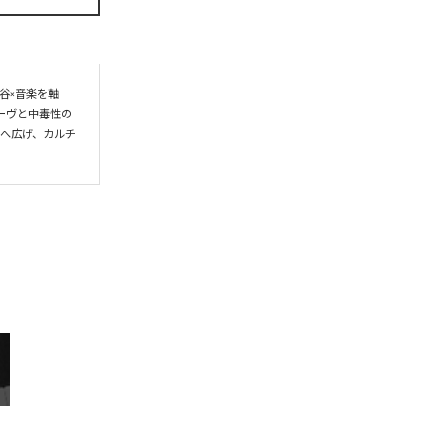
谷×音楽を軸
ーヴと中毒性の
界へ広げ、カルチ