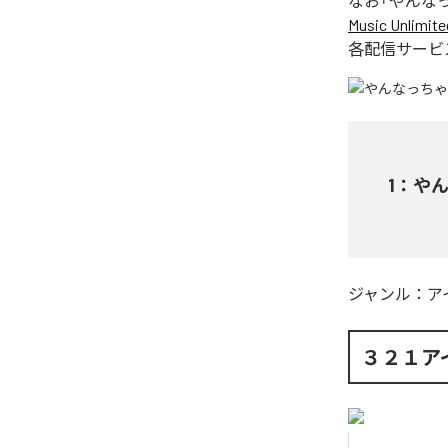
なお「
やんな
Music Unlimite
各配信サービ
1
：
や
ジャンル：
ア
３２１ア