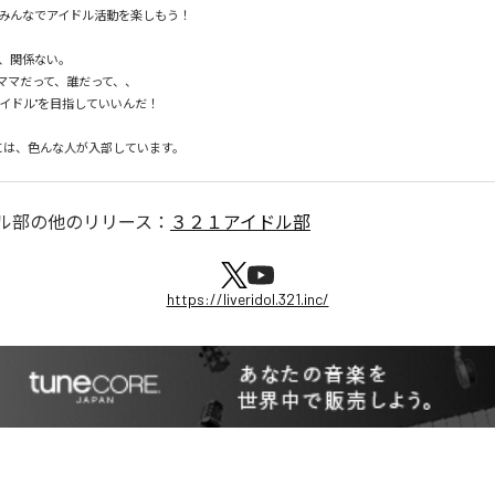
みんなでアイドル活動を楽しもう！

、関係ない。

ママだって、誰だって、、

イドル"を目指していいんだ！

部には、色んな人が入部しています。
ル部
の他のリリース：
３２１アイドル部
https://liveridol.321.inc/