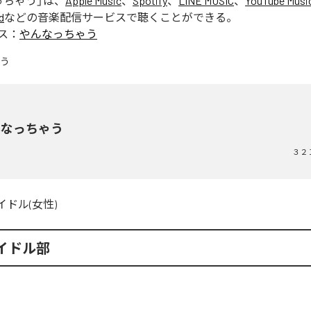
っちゃう
」は、
Apple Music
、
Spotify
、
LINE MUSIC
、
YouTube Musi
d
などの音楽配信サービスで聴くことができる。
ス：
やんなっちゃう
んなっちゃう
３２
イドル(女性)
イドル部