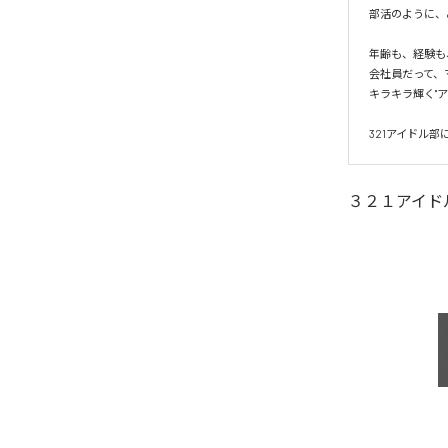
部活のように、
年齢も、経験も
会社員だって、
キラキラ輝く"ア
321アイドル
３２１アイド