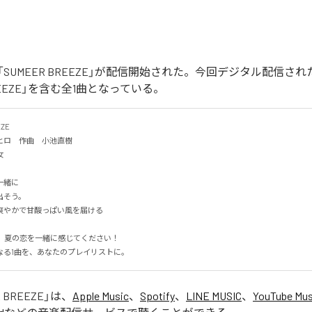
SUMEER BREEZE」が配信開始された。今回デジタル配信さ
BREEZE」を含む全1曲となっている。
E

ロ　作曲　小池直樹


に

そう。

やかで甘酸っぱい風を届ける

なる1曲を、あなたのプレイリストに。
 BREEZE
」は、
Apple Music
、
Spotify
、
LINE MUSIC
、
YouTube Mus