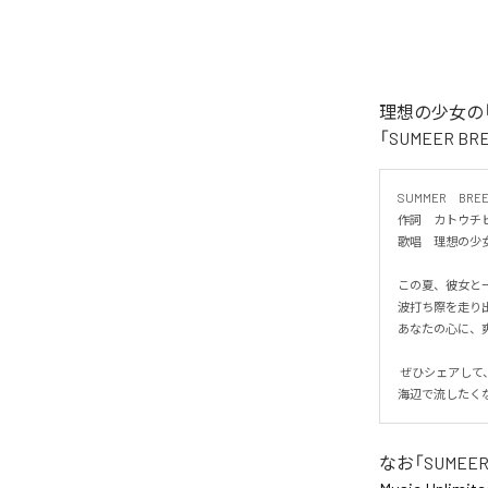
理想の少女の「
「SUMEER 
SUMMER　BREEZ
作詞　カトウチヒ
歌唱　理想の少女

この夏、彼女と一緒
波打ち際を走り出
あなたの心に、爽
 ぜひシェアして、夏の恋を一緒に感じてください！

海辺で流したく
なお「
SUMEER